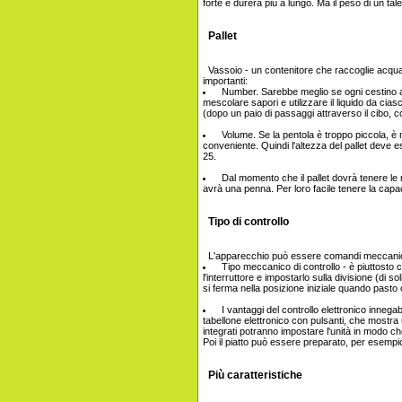
forte e durerà più a lungo. Ma il peso di un tale
Pallet
Vassoio - un contenitore che raccoglie acqua 
importanti:
Number. Sarebbe meglio se ogni cestino av
mescolare sapori e utilizzare il liquido da c
(dopo un paio di passaggi attraverso il cibo, c
Volume. Se la pentola è troppo piccola, è
conveniente. Quindi l'altezza del pallet deve e
25.
Dal momento che il pallet dovrà tenere l
avrà una penna. Per loro facile tenere la capaci
Tipo di controllo
L'apparecchio può essere comandi meccanici 
Tipo meccanico di controllo - è piuttosto 
l'interruttore e impostarlo sulla divisione (di 
si ferma nella posizione iniziale quando pasto 
I vantaggi del controllo elettronico innegabi
tabellone elettronico con pulsanti, che mostra 
integrati potranno impostare l'unità in modo c
Poi il piatto può essere preparato, per esempio,
Più caratteristiche