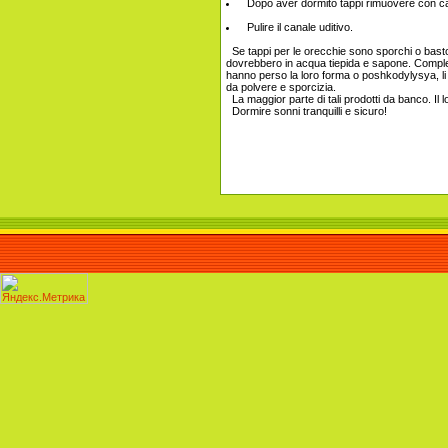
Dopo aver dormito tappi rimuovere con caute
Pulire il canale uditivo.
Se tappi per le orecchie sono sporchi o basto
dovrebbero in acqua tiepida e sapone. Completam
hanno perso la loro forma o poshkodylysya, li
da polvere e sporcizia.
La maggior parte di tali prodotti da banco. Il
Dormire sonni tranquilli e sicuro!