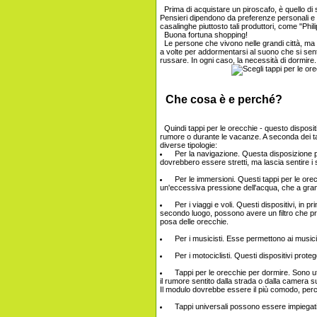
Prima di acquistare un piroscafo, è quello di st
Pensieri dipendono da preferenze personali e 
casalinghe piuttosto tali produttori, come "Phili
Buona fortuna shopping!
Le persone che vivono nelle grandi città, ma a
a volte per addormentarsi al suono che si sent
russare. In ogni caso, la necessità di dormire.
Che cosa è e perché?
Quindi tappi per le orecchie - questo dispositi
rumore o durante le vacanze. A seconda dei tap
diverse tipologie:
Per la navigazione. Questa disposizione pr
dovrebbero essere stretti, ma lascia sentire i 
Per le immersioni. Questi tappi per le or
un'eccessiva pressione dell'acqua, che a gran
Per i viaggi e voli. Questi dispositivi, in p
secondo luogo, possono avere un filtro che prot
posa delle orecchie.
Per i musicisti. Esse permettono ai musicist
Per i motociclisti. Questi dispositivi prote
Tappi per le orecchie per dormire. Sono uti
il rumore sentito dalla strada o dalla camera 
Il modulo dovrebbe essere il più comodo, perc
Tappi universali possono essere impiegati i