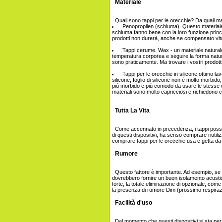
Materiale
Quali sono tappi per le orecchie? Da quali ma
Penopropilen (schiuma). Questo materiale 
schiuma fanno bene con la loro funzione princ
prodotti non durerà, anche se compensato vit
Tappi cerume. Wax - un materiale naturale
temperatura corporea e seguire la forma natura
sono praticamente. Ma trovare i vostri prodotti i
Tappi per le orecchie in silicone ottimo lavo
silicone, foglio di silicone non è molto morbido
più morbido e più comodo da usare le stesse cara
materiali sono molto capricciosi e richiedono cu
Tutta La Vita
Come accennato in precedenza, i tappi posson
di questi dispositivi, ha senso comprare riutili
comprare tappi per le orecchie usa e getta da
Rumore
Questo fattore è importante. Ad esempio, se s
dovrebbero fornire un buon isolamento acustic
forte, la totale eliminazione di opzionale, com
la presenza di rumore Dim (prossimo respirazione
Facilità d'uso
Dal momento che questi dispositivi si sta per 