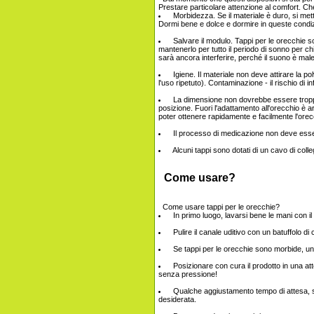
Prestare particolare attenzione al comfort. C
Morbidezza. Se il materiale è duro, si mett
Dormi bene e dolce e dormire in queste condiz
Salvare il modulo. Tappi per le orecchie s
mantenerlo per tutto il periodo di sonno per ch
sarà ancora interferire, perché il suono è ma
Igiene. Il materiale non deve attirare la p
l'uso ripetuto). Contaminazione - il rischio di 
La dimensione non dovrebbe essere tropp
posizione. Fuori l'adattamento all'orecchio è a
poter ottenere rapidamente e facilmente l'orec
Il processo di medicazione non deve essere
Alcuni tappi sono dotati di un cavo di coll
Come usare?
Come usare tappi per le orecchie?
In primo luogo, lavarsi bene le mani con il
Pulire il canale uditivo con un batuffolo di 
Se tappi per le orecchie sono morbide, un 
Posizionare con cura il prodotto in una 
senza pressione!
Qualche aggiustamento tempo di attesa, spo
desiderata.