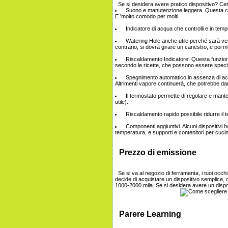
Se si desidera avere pratico dispositivo? Cerc
Suono e manutenzione leggera. Questa cara
E 'molto comodo per molti.
Indicatore di acqua che controlli e in tem
Watering Hole anche utile perché sarà ver
contrario, si dovrà girare un canestro, e poi met
Riscaldamento Indicatore. Questa funzion
secondo le ricette, che possono essere specific
Spegnimento automatico in assenza di acqua
Altrimenti vapore continuerà, che potrebbe da
Il termostato permette di regolare e mant
utile).
Riscaldamento rapido possibile ridurre il t
Componenti aggiuntivi. Alcuni dispositivi han
temperatura, e supporti e contenitori per cucina
Prezzo di emissione
Se si va al negozio di ferramenta, i tuoi occh
decide di acquistare un dispositivo semplice, 
1000-2000 mila. Se si desidera avere un dispos
Parere Learning