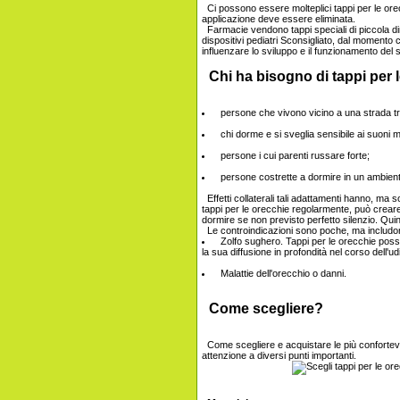
Ci possono essere molteplici tappi per le ore
applicazione deve essere eliminata.
Farmacie vendono tappi speciali di piccola di
dispositivi pediatri Sconsigliato, dal momento c
influenzare lo sviluppo e il funzionamento del
Chi ha bisogno di tappi per 
persone che vivono vicino a una strada tra
chi dorme e si sveglia sensibile ai suoni m
persone i cui parenti russare forte;
persone costrette a dormire in un ambien
Effetti collaterali tali adattamenti hanno, ma 
tappi per le orecchie regolarmente, può creare
dormire se non previsto perfetto silenzio. Quin
Le controindicazioni sono poche, ma includo
Zolfo sughero. Tappi per le orecchie pos
la sua diffusione in profondità nel corso dell'udi
Malattie dell'orecchio o danni.
Come scegliere?
Come scegliere e acquistare le più confortevo
attenzione a diversi punti importanti.