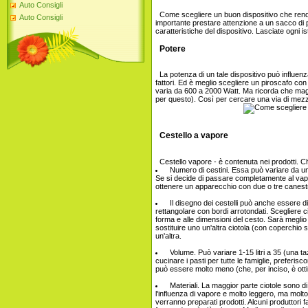
Auto Consigli
Come scegliere un buon dispositivo che rende
Auto Consigli
importante prestare attenzione a un sacco di p
caratteristiche del dispositivo. Lasciate ogni is
Potere
La potenza di un tale dispositivo può influenzar
fattori. Ed è meglio scegliere un piroscafo con
varia da 600 a 2000 Watt. Ma ricorda che mag
per questo). Così per cercare una via di mez
Cestello a vapore
Cestello vapore - è contenuta nei prodotti. 
Numero di cestini. Essa può variare da uno a 
Se si decide di passare completamente al vap
ottenere un apparecchio con due o tre canestri
Il disegno dei cestelli può anche essere 
rettangolare con bordi arrotondati. Scegliere 
forma e alle dimensioni del cesto. Sarà meglio s
sostituire uno un'altra ciotola (con coperchio si 
un'altra.
Volume. Può variare 1-15 litri a 35 (una ta
cucinare i pasti per tutte le famiglie, preferi
può essere molto meno (che, per inciso, è ott
Materiali. La maggior parte ciotole sono di
l'influenza di vapore e molto leggero, ma molt
verranno preparati prodotti. Alcuni produttori 