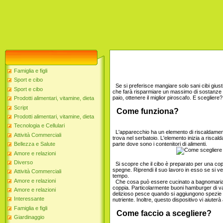
Famiglia e figli
Sport e cibo
Se si preferisce mangiare solo sani cibi giust
Sport e cibo
che farà risparmiare un massimo di sostanze n
paio, ottenere il miglior piroscafo. E scegliere?
Prodotti alimentari, vitamine, dieta
Script
Come funziona?
Prodotti alimentari, vitamine, dieta
Tecnologia e Cellulari
L'apparecchio ha un elemento di riscaldame
Attività Commerciali
trova nel serbatoio. L'elemento inizia a riscalda
parte dove sono i contenitori di alimenti.
Bellezza e Salute
Amore e relazioni
Diverso
Si scopre che il cibo è preparato per una cop
spegne. Riprendi il suo lavoro in esso se si v
Attività Commerciali
tempo.
Amore e relazioni
Che cosa può essere cucinato a bagnomaria? I
coppia. Particolarmente buoni hamburger di va
Amore e relazioni
delizioso pesce quando si aggiungono spezie 
Interessante
nutriente. Inoltre, questo dispositivo vi aiute
Famiglia e figli
Come faccio a scegliere?
Giardinaggio