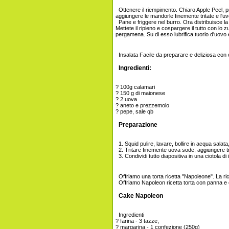
Ottenere il riempimento. Chiaro Apple Peel, priv
aggiungere le mandorle finemente tritate e l'uv
Pane e friggere nel burro. Ora distribuisce la 
Mettete il ripieno e cospargere il tutto con lo 
pergamena. Su di esso lubrifica tuorlo d'uovo
Insalata Facile da preparare e deliziosa con c
Ingredienti:
? 100g calamari
? 150 g di maionese
? 2 uova
? aneto e prezzemolo
? pepe, sale qb
Preparazione
1. Squid pulire, lavare, bollire in acqua salata
2. Tritare finemente uova sode, aggiungere t
3. Condividi tutto diapositiva in una ciotola d
Offriamo una torta ricetta "Napoleone". La r
Offriamo Napoleon ricetta torta con panna e
Cake Napoleon
Ingredienti
? farina - 3 tazze,
? margarina - 1 confezione (250g)