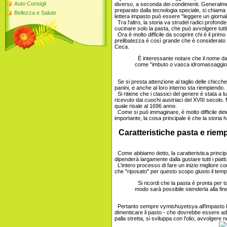
Auto Consigli
diverso, a seconda dei condimenti. Generalmen
preparato dalla tecnologia speciale, si chiama
Bellezza e Salute
lettera impasto può essere "leggere un giornal
Tra l'altro, la storia va strudel radici profonde
cucinare solo la pasta, che può avvolgere tutti i 
Ora è molto difficile da scoprire chi è il prim
prelibatezza è così grande che è considerato u
Ceca.
È interessante notare che il nome datog
come "imbuto o vasca idromassaggio
Se si presta attenzione al taglio delle chicche 
panini, e anche al loro interno sta riempiendo.
Si ritiene che i classici del genere è stata a 
ricevuto dai cuochi austriaci del XVIII secolo. 
quale risale al 1696 anno.
Come si può immaginare, è molto difficile det
importante, la cosa principale è che la storia h
Caratteristiche pasta e riem
Come abbiamo detto, la caratteristica principa
dipenderà largamente dalla gustare tutti i piatti
L'intero processo di fare un inizio migliore co
che "riposato" per questo scopo giusto il tem
Si ricordi che la pasta è pronta per t
modo sarà possibile stenderla alla fi
Pertanto sempre vymishuyetsya all'impasto lu
dimenticare il pasto - che dovrebbe essere a
palla stretta, si sviluppa con l'olio, avvolgere 