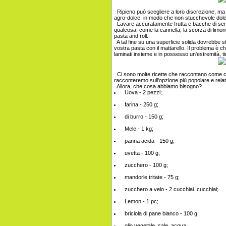
Ripieno può scegliere a loro discrezione, ma 
agro-dolce, in modo che non stucchevole dolce
Lavare accuratamente frutta e bacche di semi,
qualcosa, come la cannella, la scorza di limone o
pasta and roll.
A tal fine su una superficie solida dovrebbe 
vostra pasta con il mattarello. Il problema è c
laminati insieme e in possesso un'estremità, ti
Ci sono molte ricette che raccontano come cuci
racconteremo sull'opzione più popolare e rela
Allora, che cosa abbiamo bisogno?
Uova - 2 pezzi;.
farina - 250 g;
di burro - 150 g;
Mele - 1 kg;
panna acida - 150 g;
uvetta - 100 g;
zucchero - 100 g;
mandorle tritate - 75 g;
zucchero a velo - 2 cucchiai. cucchiai;
Lemon - 1 pc;.
briciola di pane bianco - 100 g;
olio vegetale, sale, acqua.