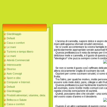
Giardinaggio
Default
L'aroma di cannella, sapore dolce e aspro dell
Casa e comfort
mani abili appena sfornati strudel viennese.
Se si vuole accontentare la vostra famiglia in
Le mani
particolarmente appropriate serate autunnali 
Turismo e tempo libero
Questa prelibatezza è nota da tempo per il mo
deliziose mele e cannella, e il gusto di questo 
Le mani
"ideologico" che puzza sempre come il comfort
Attività Commerciali
Interessante
Se non si sente il gusto così raffinato delicate
Diverso
allora sicuramente voglia di cucinare da soli.
Auto Consigli
Opzioni per come cucinare strudel, ci sono div
frutta.
Sport e cibo
Tra l'altro, per qualche motivo, molte person
essere solo mele dolci, pere, ciliegie e altri f
Computer e Internet
Questa prelibatezza può facilmente trasformar
Default
ad esempio, sono ricette molto comuni con cavo
rapida crescita sensazione di sazietà.
Giardinaggio
Quindi, possiamo dire che strudel - una sorta d
Prodotti alimentari, vitamine, dieta
del vostro stato d'animo e il desiderio.
Bellezza e Salute
Casa e comfort
Questo è un altro vantaggio di questo corso - 