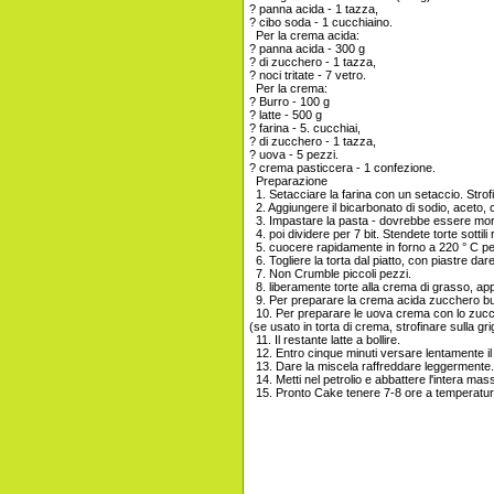
? panna acida - 1 tazza,
? cibo soda - 1 cucchiaino.
Per la crema acida:
? panna acida - 300 g
? di zucchero - 1 tazza,
? noci tritate - 7 vetro.
Per la crema:
? Burro - 100 g
? latte - 500 g
? farina - 5. cucchiai,
? di zucchero - 1 tazza,
? uova - 5 pezzi.
? crema pasticcera - 1 confezione.
Preparazione
1. Setacciare la farina con un setaccio. Strofi
2. Aggiungere il bicarbonato di sodio, aceto, 
3. Impastare la pasta - dovrebbe essere morbi
4. poi dividere per 7 bit. Stendete torte sottili
5. cuocere rapidamente in forno a 220 ° C pe
6. Togliere la torta dal piatto, con piastre dar
7. Non Crumble piccoli pezzi.
8. liberamente torte alla crema di grasso, app
9. Per preparare la crema acida zucchero bus
10. Per preparare le uova crema con lo zucch
(se usato in torta di crema, strofinare sulla grig
11. Il restante latte a bollire.
12. Entro cinque minuti versare lentamente il
13. Dare la miscela raffreddare leggermente.
14. Metti nel petrolio e abbattere l'intera mas
15. Pronto Cake tenere 7-8 ore a temperatur