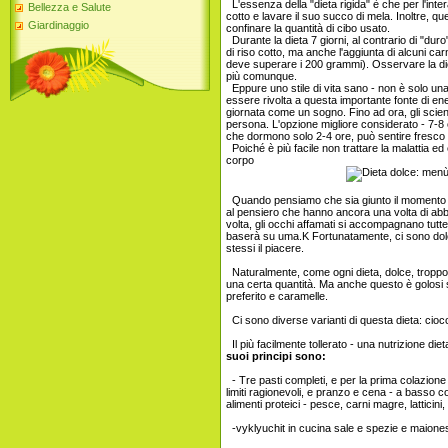
L'essenza della "dieta rigida" è che per l'int
Bellezza e Salute
cotto e lavare il suo succo di mela. Inoltre, q
Giardinaggio
confinare la quantità di cibo usato.
Durante la dieta 7 giorni, al contrario di "du
di riso cotto, ma anche l'aggiunta di alcuni car
deve superare i 200 grammi). Osservare la die
più comunque.
Eppure uno stile di vita sano - non è solo una
essere rivolta a questa importante fonte di en
giornata come un sogno. Fino ad ora, gli scie
persona. L'opzione migliore considerato - 7-8
che dormono solo 2-4 ore, può sentire fresco 
Poiché è più facile non trattare la malattia ed 
corpo
Quando pensiamo che sia giunto il momento di
al pensiero che hanno ancora una volta di ab
volta, gli occhi affamati si accompagnano tutte 
baserà su uma.K Fortunatamente, ci sono dolce
stessi il piacere.
Naturalmente, come ogni dieta, dolce, troppo
una certa quantità. Ma anche questo è golosi
preferito e caramelle.
Ci sono diverse varianti di questa dieta: ciocc
Il più facilmente tollerato - una nutrizione di
suoi principi sono:
- Tre pasti completi, e per la prima colazione 
limiti ragionevoli, e pranzo e cena - a basso 
alimenti proteici - pesce, carni magre, latticin
-vyklyuchit in cucina sale e spezie e maionese