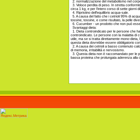
2. normalizzazione del metabolismo nel corpo 
3. Veloce perdita di peso. In stretta conformit
circa 1 kg, e per l'intero corso di sette giorni di
4. Ripristino dell'equilibrio acqua-sale.
5. A causa del fatto che i cetrioli 95% di acqu
tossine, tossine, e come risultato, la pelle div
6. Cucumber - un prodotto che non può essere
Svantaggi dieta:
1. Dieta controindicato per le persone che hanno
controindicato. Le persone con la malattia di
utile, ma se si tratta direttamente mono-dieta, 
questa dieta dovrebbe essere obbligatorio con
2. A causa dei cetrioli a basso contenuto cal
di memoria, irritabilità e nervosismo.
3. Questa dieta non è raccomandato per le pers
bassa proteina che prolungata aderenza alla 