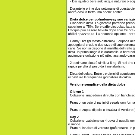
- Dai liquidi di bere solo acqua naturale o ac
Durante le prime due settimane di questa dieta
andrà così in fretta, ma anche sentito.
Dieta dolce per pohudenyyay sue variazi
Cioccolato dieta. La giornata potrebbe prende
superiore al 75%. Bere caffè cioccolato latta s
L'acqua può essere bevuta dopo solo tre ore d
chili di spazzatura. La seconda opzione - per t
Candy Diet (piuttosto estremo). Lollipops acqu
appoggiarsi crudo o due tazze di latte scremat
carie. Se non si dispone di malattia del tratto 
dieta. In primo luogo è la caramella, e bere nel
aggiungere colazione più utile, lasciando caram
2 settimane dieta è simile a 8 kg. Si noti che
rapida perdita di peso dà il metabolismo.
Dieta del gelato. Entro tre giorni di acquistare
ricostituire la frequenza giornaliera di calcio.
Versione semplice della dieta dolce
Giorno 1
Colazione: macedonia di frutta con fianchi sci
Pranzo: un paio di panini di segale con forma
Pranzo: zuppa di pollo e insalata di verdure 
Day 2
Colazione: zabaione su 4 uova di quaglia con 
e limone.
Pranzo: insalata di verdure (può essere un po '