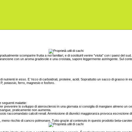
gradualmente scomparire frutta a noi familiari, e di sostituirli venire "visita" con i paesi del 
arancione con un aroma gradevole e una crostata, sapore leggermente astringente. Sul contenuto
di nutrienti in esso. E 'ricco di carboidrati, proteine, acidi. Soprattutto un sacco di grasso in e
e P, potassio, ferro, magnesio e fosforo.
e seguenti malattie:
r prevenire lo sviluppo di aterosclerosi in una giornata si consiglia di mangiare almeno un ce
 nel sangue, praticamente non aumenta.
assio raccomandato calcoli renali. Ammissione di diuretici maggioranza provoca escrezione di 
, meno rischio di cancro polmonare. Tutto grazie al contenuto in questo prodotto beta-carote