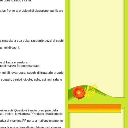
e questo frutto incinta.
 far fronte ai problemi di digestione, purificare
a miscela, a sua volta, raccoglie pezzi di cachi
rammi di cachi.
e di frutta e verdura.
gato di manzo è raccomandato.
mirtilli, uva rossa; succhi di frutta alle proprie
quash, cetrioli, cipolle, aglio, spinaci, rafano
 tessuti. Questo è il ruolo principale della
. Inoltre, la vitamina PP riduce i livelli ematici
cativa di vitamina PP porta a malfunzionamento
mola la produzione di succhi gastrici, stimola