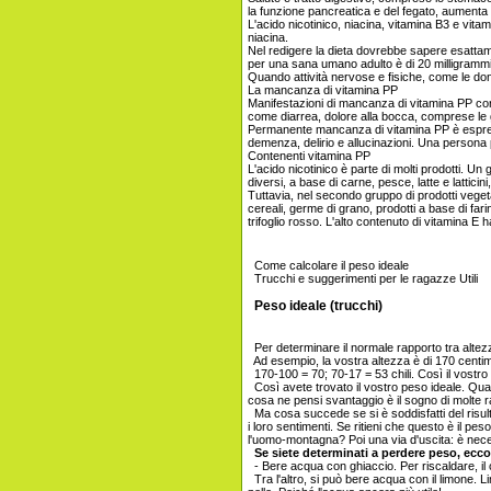
la funzione pancreatica e del fegato, aumenta l
L'acido nicotinico, niacina, vitamina B3 e vitam
niacina.
Nel redigere la dieta dovrebbe sapere esattame
per una sana umano adulto è di 20 milligrammi.
Quando attività nervose e fisiche, come le donn
La mancanza di vitamina PP
Manifestazioni di mancanza di vitamina PP corp
come diarrea, dolore alla bocca, comprese le
Permanente mancanza di vitamina PP è espresso i
demenza, delirio e allucinazioni. Una persona
Contenenti vitamina PP
L'acido nicotinico è parte di molti prodotti. U
diversi, a base di carne, pesce, latte e latticin
Tuttavia, nel secondo gruppo di prodotti vegeta
cereali, germe di grano, prodotti a base di fari
trifoglio rosso. L'alto contenuto di vitamina 
Come calcolare il peso ideale
Trucchi e suggerimenti per le ragazze Utili
Peso ideale (trucchi)
Per determinare il normale rapporto tra altezz
Ad esempio, la vostra altezza è di 170 centime
170-100 = 70; 70-17 = 53 chili. Così il vostro
Così avete trovato il vostro peso ideale. Quan
cosa ne pensi svantaggio è il sogno di molte 
Ma cosa succede se si è soddisfatti del risult
i loro sentimenti. Se ritieni che questo è il pe
l'uomo-montagna? Poi una via d'uscita: è nece
Se siete determinati a perdere peso, ecco 
- Bere acqua con ghiaccio. Per riscaldare, il c
Tra l'altro, si può bere acqua con il limone. 