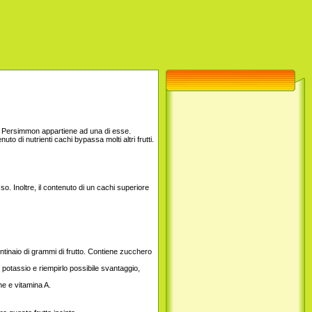
sud. Persimmon appartiene ad una di esse.
 di nutrienti cachi bypassa molti altri frutti.
sso. Inoltre, il contenuto di un cachi superiore
ntinaio di grammi di frutto. Contiene zucchero
potassio e riempirlo possibile svantaggio,
ne e vitamina A.