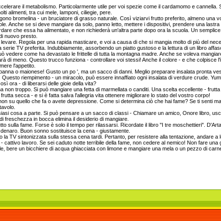
celerare il metabolismo. Particolarmente utile per voi spezie come il cardamomo e cannella. Si
ti alimenti, tra cui mele, lamponi, ciliegie, pere.
no bromelina - un bruciatore di grasso naturale. Così viziarvi frutto preferito, almeno una vo
le. Anche se si deve mangiare da solo, panno letto, mettere i dispositivi, prendere una lastra 
ordare che essa ha alimentato, e non richiederà un'altra parte dopo ora la scuola. Un semplice
 di nuovo presto.
 levare. Regola per una rapida masticare, e voi a causa di che si mangia molto di più del ne
a serie TV preferita. Indubbiamente, assorbendo un piatto gustoso e la lettura di un libro affasc
 può vedere come ha devastato le frittelle di tutta la montagna madre. Anche se voleva mangiar
arà di meno. Questo trucco funziona - controllare voi stessi! Anche il colore - e che colpisce 
imere l'appetito.
a panna o maionese! Gusto un po ', ma un sacco di danni. Meglio preparare insalata pronta vesti
. Questo riempimento - un miracolo, può essere innaffiato ogni insalata di verdure crude. Yum
 ora - di liberarsi delle gioie della vita?
 non troppo. Si può mangiare una fetta di marmellata o canditi. Una scelta eccellente - frutta
tta secca - e si è fatta salva l'allegria vita ottenere migliorare lo stato del vostro corpo!
on su quello che fa o avete depressione. Come si determina ciò che hai fame? Se ti senti mal di 
tavolo.
iasi cosa a parte. Si può pensare a un sacco di classi - Chiamare un amico, Onore libro, uscire
i freschezza in bocca elimina il desiderio di mangiare.
o sulla fame. Forse è solo il tempo per rilassarsi. Ricordate il libro "I tre moschettieri". D'Ar
 denaro. Buon sonno sostituisce la cena - giustamente.
la TV sintonizzata sulla stessa cena tardi. Pertanto, per resistere alla tentazione, andare a l
o - cattivo lavoro. Se sei caduto notte terribile della fame, non cedere al nemico! Non fare una
ile, bere un bicchiere di acqua ghiacciata con limone e mangiare una mela o un pezzo di car