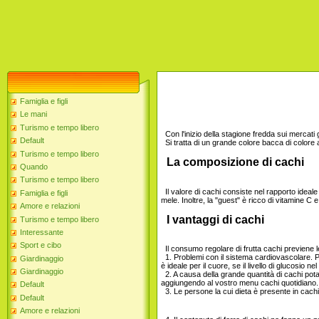
Famiglia e figli
Le mani
Turismo e tempo libero
Con l'inizio della stagione fredda sui mercati 
Default
Si tratta di un grande colore bacca di colore 
Turismo e tempo libero
La composizione di cachi
Quando
Turismo e tempo libero
Il valore di cachi consiste nel rapporto ideale 
Famiglia e figli
mele. Inoltre, la "guest" è ricco di vitamine C 
Amore e relazioni
I vantaggi di cachi
Turismo e tempo libero
Interessante
Sport e cibo
Il consumo regolare di frutta cachi previene l
1. Problemi con il sistema cardiovascolare. Pe
Giardinaggio
è ideale per il cuore, se il livello di glucosio
Giardinaggio
2. A causa della grande quantità di cachi pot
aggiungendo al vostro menu cachi quotidiano.
Default
3. Le persone la cui dieta è presente in cachi
Default
Amore e relazioni