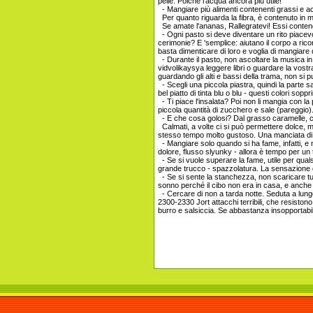
pelle. Poiché l'acqua ancora più utile!
- Mangiare più alimenti contenenti grassi e ac
Per quanto riguarda la fibra, è contenuto in mol
Se amate l'ananas, Rallegratevi! Essi contengo
- Ogni pasto si deve diventare un rito piacevo
cerimonie? E 'semplice: aiutano il corpo a ric
basta dimenticare di loro e voglia di mangiare
- Durante il pasto, non ascoltare la musica in
vidvolikaysya leggere libri o guardare la vostr
guardando gli alti e bassi della trama, non si
- Scegli una piccola piastra, quindi la parte s
bel piatto di tinta blu o blu - questi colori soppr
- Ti piace l'insalata? Poi non li mangia con l
piccola quantità di zucchero e sale (pareggio)
- E che cosa golosi? Dal grasso caramelle, così
Calmati, a volte ci si può permettere dolce, ma
stesso tempo molto gustoso. Una manciata di fru
- Mangiare solo quando si ha fame, infatti, e n
dolore, flusso slyunky - allora è tempo per un 
- Se si vuole superare la fame, utile per quals
grande trucco - spazzolatura. La sensazione d
- Se si sente la stanchezza, non scaricare tutt
sonno perché il cibo non era in casa, e anche
- Cercare di non a tarda notte. Seduta a lungo 
2300-2330 Jort attacchi terribili, che resiston
burro e salsiccia. Se abbastanza insopportab