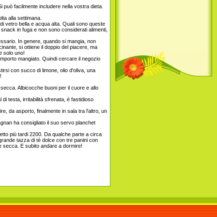
 può facilmente includere nella vostra dieta.
lta alla settimana.
di vetro bella e acqua alta. Quali sono queste
 snack in fuga e non sono considerati alimenti,
cessario. In genere, quando si mangia, non
inante, si ottiene il doppio del piacere, ma
e solo uno!
l'importo mangiato. Quindi cercare il negozio
rsi con succo di limone, olio d'oliva, una
!
 secca. Albicocche buoni per il cuore e allo
testa, irritabilità sfrenata, è fastidioso
, da asporto, finalmente in sala tra l'altro, un
tagnan ha consigliato il suo servo planchet
etto più tardi 2200. Da qualche parte a circa
 grande tazza di tè dolce con tre panini con
ne secca. E subito andare a dormire!