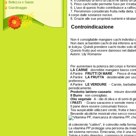
4. Il contenuto di ferro di cachi ne fanno un 
Bellezza e Salute
5. Peso cachi iodio permette l'uso per il tratta
Giardinaggio
6. L'uso di questo frutto contribuisce a rafforza
7. Persimmon considerato frutta nella dieta. Lei
il corpo dalle sostanze nocive.
8. Grazie alle sue proprietà nutrienti e idra
Controindicazione
Non è consigliabile mangiare cachi individui c
Non dare ai bambini cachi di età inferiore ai t
in kokyы. Quindi prendere cachi risolto solo di
Questo frutto può essere dannoso nel diabete,
Autore: Lily Romanov
Per aumentare la potenza del corpo e fornir
LA CARNE
dovrebbe mangiare basso contenu
A Partire
FRUTTI DI MARE
- Pesce di mare
A Partire
LA FRUTTA
desiderabile per usare
preferenze.
A Partire
LE VERDURE
- Carote, barbabieto
periodicamente.
Prodotto lattiero-caseario
misure dovrebb
Il Burro
non consigliato.
Olio vegetale
A - olio di oliva e di semi di g
I PASTI
- Grano saraceno e semole meno 
Il pane deve essere consumato fresco.
Tea auspicabile utilizzare verde, frutta e ba
Bevande alcoliche mostrati vino secco rosso
di colesterolo "cattivo", è coinvolto nella form
La vitamina PP protegge una persona da malatt
del sistema nervoso. Emicrania, che è una mal
Salute e tratto digestivo, compreso lo stomaco 