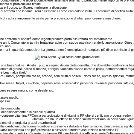
prodotto ideale che aiuta a combattere l'anemia e anemia. È particolarmente importante prender
mento di problemi alla tiroide.
re il corpo, tonificare, migliorare la digestione.
 affronta con la fame, senza riempire il corpo con calorie inutili. Il contenuto di pectina aiuta a
tanti di cachi è ampiamente usato per la preparazione di shampoo, creme e maschere.
he soffrono di obesità come leganti prodotto porta alla rottura del metabolismo.
re anni. Contenuto in tannini frutta interagire con succo gastrico, renderlo appiccicoso. Quest
eci anni.
 ma in quantità eccessive. La giornata non è consigliato di mangiare più di un centinaio di g
e una base Salute
Ariete
può, a seguito di una dieta corretta, che dovrebbe costituire la bas
to di grassi (carne di manzo, coniglio, tacchino bianco carne e pollo), sottoprodotti di fe
 Lean, alga (kelp).
 i limoni, pompelmo rosso, arance, fichi; frutti di bosco - ribes rosso, olivello spinoso, mirtillo, 
le rosse, fagioli, cavolfiori, peperoni rossi rosso caldo peperoni, ravanelli, pomodori, lattuga, s
ero essere magra, come desiderato.
irasole meglio.
spesso.
cche composta.
 occasionalmente e in piccole quantità.
Con la partecipazione di vitamina PP che si verificano processi redox nei
vitamina PP, ha un effetto benefico sul metabolismo, in particolare i grassi
azione di energia da grassi e carboidrati.
ie cardiovascolari come trombosi e previene il diabete e l'ipertensione. Una carenza signifi
attia complessa che può prevenire o alleviare l'ulteriore assunzione di vitamina PP.
dipende quantità sufficiente di vitamina PP, perché elimina efficacemente l'infiammazione, sti