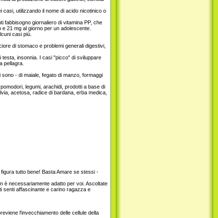
 casi, utilizzando il nome di acido nicotinico o
ti fabbisogno giornaliero di vitamina PP, che
o e 21 mg al giorno per un adolescente.
cuni casi più.
iore di stomaco e problemi generali digestivi,
testa, insonnia. I casi "picco" di sviluppare
a pellagra.
mi sono - di maiale, fegato di manzo, formaggi
pomodori, legumi, arachidi, prodotti a base di
salvia, acetosa, radice di bardana, erba medica,
 figura tutto bene! Basta Amare se stessi -
non è necessariamente adatto per voi. Ascoltate
 ti senti affascinante e carino ragazza e
eviene l'invecchiamento delle cellule della