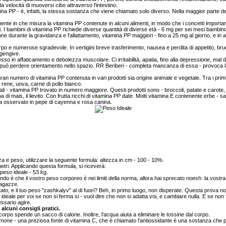
a velocità di muoversi cibo attraverso l'intestino.
ina PP - è, infatti, la stessa sostanza che viene chiamato solo diverso. Nella maggior parte dei
nte in che misura la vitamina PP contenute in alcuni alimenti, in modo che i concetti importan
 I bambini di vitamina PP richiede diverse quantità di diverse età - 6 mg per sei mesi bambin
e durante la gravidanza e l'allattamento, vitamina PP maggiori - fino a 25 mg al giorno, e in al
o e numerose sgradevole. In vertigini breve trasferimento, nausea e perdita di appetito, bruc
 gengive.
n affaticamento e debolezza muscolare. Ci irritabilità, apatia, fino alla depressione, mal di 
 può perdere orientamento nello spazio. RR Beriberi - completa mancanza di essa - provoca l
n gran numero di vitamina PP contenuta in vari prodotti sia origine animale e vegetale. Tra i pri
i, rene, uova, carne di pollo bianco.
li - vitamina PP trovato in numero maggiore. Questi prodotti sono - broccoli, patate e carote, 
na di mais, il lievito. Con frutta ricchi di vitamina PP date. Molti vitamina E contenente erbe - 
E ha osservato in pepe di cayenna e rosa canina.
a e peso, utilizzare la seguente formula: altezza in cm - 100 - 10%.
tri. Applicando questa formula, si riceverà:
 peso ideale - 53 kg.
do è che il vostro peso corporeo è nei limiti della norma, allora hai sprecato noesh: la vostra
ragazze.
ato, e il tuo peso "zashkalyv" al di fuori? Beh, in primo luogo, non disperate. Questa prova 
so ideale per voi se non si ferma si - vuol dire che non si adatta voi, e cambiare nulla. E se non
ssario agire.
alcuni consigli pratici.
orpo spende un sacco di calorie. Inoltre, l'acqua aiuta a eliminare le tossine dal corpo.
Limone - una preziosa fonte di vitamina C, che è chiamato l'antiossidante è una sostanza che pr