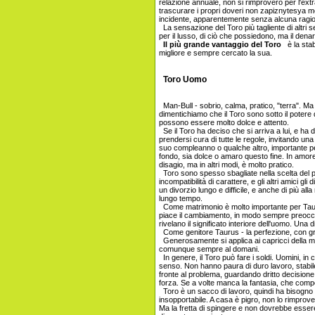
relazione annuale, non si rimproverò per l'ex
trascurare i propri doveri non zapiznytesya mez
incidente, apparentemente senza alcuna ragi
La sensazione del Toro più tagliente di altri 
per il lusso, di ciò che possiedono, ma il den
Il più grande vantaggio del Toro
è la stabi
migliore e sempre cercato la sua.
Toro Uomo
Man-Bull - sobrio, calma, pratico, "terra". M
dimentichiamo che il Toro sono sotto il potere 
possono essere molto dolce e attento.
Se il Toro ha deciso che si arriva a lui, e ha 
prendersi cura di tutte le regole, invitando una 
suo compleanno o qualche altro, importante pe
fondo, sia dolce o amaro questo fine. In amo
disagio, ma in altri modi, è molto pratico.
Toro sono spesso sbagliate nella scelta del par
incompatibilità di carattere, e gli altri amici g
un divorzio lungo e difficile, e anche di più a
lungo tempo.
Come matrimonio è molto importante per Tauru
piace il cambiamento, in modo sempre preoccupa
rivelano il significato interiore dell'uomo. Un
Come genitore Taurus - la perfezione, con gra
Generosamente si applica ai capricci della m
comunque sempre al domani.
In genere, il Toro può fare i soldi. Uomini, in 
senso. Non hanno paura di duro lavoro, stabile
fronte al problema, guardando dritto decisione
forza. Se a volte manca la fantasia, che comp
Toro è un sacco di lavoro, quindi ha bisogno
insopportabile. A casa è pigro, non lo rimprover
Ma la fretta di spingere e non dovrebbe esser