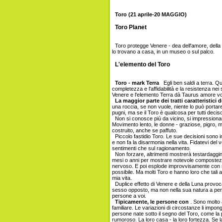
Toro (21 aprile-20 MAGGIO)
Toro Planet
Toro protegge Venere - dea dell'amore, della 
lo trovano a casa, in un museo o sul palco.
L'elemento del Toro
Toro - mark Terra
Egli ben saldi a terra. Q
completezza e l'affidabilità e la resistenza nei 
Venere e l'elemento Terra dà Taurus amore vol
La maggior parte dei tratti caratteristici 
una roccia, se non vuole, niente lo può portare f
pugni, ma se il Toro è qualcosa per tutti decis
Non si conosce più da vicino, si impressionar
Movimento lento, le donne - graziose, pigro, 
costruito, anche se paffuto.
Piccolo fastidio Toro. Le sue decisioni sono im
e non fa la disarmonia nella vita. Fidatevi del
sentimenti che sul ragionamento.
Non forzare, altrimenti mostrerà testardaggin
mesi o anni per mostrare notevole compostezza
nervoso. E poi esplode improvvisamente con 
possibile. Ma molti Toro e hanno loro che tali a
mia vita.
Duplice effetto di Venere e della Luna provoca 
sesso opposto, ma non nella sua natura a pers
persone a voi.
Tipicamente, le persone con
. Sono molto 
familiare. Le variazioni di circostanze li imp
persone nate sotto il segno del Toro, come la 
rumoroso. La loro casa - la loro fortezza. Se l