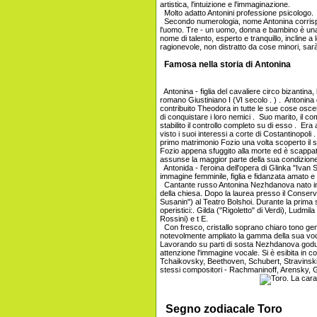
artistica, l'intuizione e l'immaginazione.
Molto adatto Antonini professione psicologo.
Secondo numerologia, nome Antonina corrispon
l'uomo. Tre - un uomo, donna e bambino è una 
nome di talento, esperto e tranquillo, incline a
ragionevole, non distratto da cose minori, s
Famosa nella storia di Antonina
Antonina - figlia del cavaliere circo bizantina
romano Giustiniano I (VI secolo . ) . Antonina 
contribuito Theodora in tutte le sue cose oscen
di conquistare i loro nemici . Suo marito, il 
stabilito il controllo completo su di esso . Era
visto i suoi interessi a corte di Costantinopoli
primo matrimonio Fozio una volta scoperto il 
Fozio appena sfuggito alla morte ed è scappa
assunse la maggior parte della sua condizione
Antonida - l'eroina dell'opera di Glinka "Ivan 
immagine femminile, figlia e fidanzata amato e
Cantante russo Antonina Nezhdanova nato in un
della chiesa. Dopo la laurea presso il Conser
Susanin") al Teatro Bolshoi. Durante la prima s
operistici:. Gilda ("Rigoletto" di Verdi), Ludmila
Rossini) e t E.
Con fresco, cristallo soprano chiaro tono gen
notevolmente ampliato la gamma della sua voce h
Lavorando su parti di sosta Nezhdanova goduto
attenzione l'immagine vocale. Si è esibita in
Tchaikovsky, Beethoven, Schubert, Stravins
stessi compositori - Rachmaninoff, Arensky, Gl
Segno zodiacale Toro