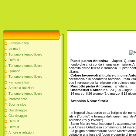
Famiglia e figli
Le mani
Turismo e tempo libero
Default
Planet patron Antonina
: Jupiter. Questo p
mondo che ci circonda in una luce migliore. Anto
Turismo e tempo libero
calamita attrae felicità e l'armonia. Jupiter 
Quando
all'arte.
Colore favorevoli al titolare di nome Ant
Turismo e tempo libero
parsimonia e la pedanteria Antonina - l'alta vita 
Famiglia e figli
suo interesse per la religione e le scienze occ
Mascotte pietra Antonina:
ametista.
Amore e relazioni
Onomastici a Antonina
23 (10) Giugno - K
Turismo e tempo libero
14 marzo, il 26 giugno (1 o marzo, il 13 giugn
Interessante
Antonina Nome Storia
Sport e cibo
Giardinaggio
In linguisti disaccordo circa l'origine del nom
Giardinaggio
latina ("brutto") e formata dal nome maschile An
Antonina ("buy invece").
Default
Santo Martire Antonina dopo il trattamento crud
Default
sua Chiesa Ortodossa commemora 14 marzo
23 giugno commemorate Santo Martire Antonina 
Amore e relazioni
gettato in una fossa di fuoco e coperto di terra