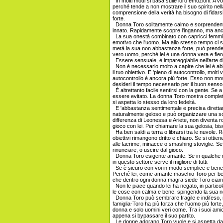
In molti modi si basa sulle loro emozioni. A vol
perché tende a non mostrare il suo spirito nell
comprensione della verità ha bisogno di fidars
forte.
Donna Toro solitamente calmo e sorprendent
innato. Rapidamente scopre l'inganno, ma anche
La sua onestà combinato con capricci femminil
emotivo che l'uomo. Ma allo stesso tempo ci si
metà la sua non abbastanza forte, può prender
vero uomo, perché lei è una donna vera e fiero
Essere sensuale, è impareggiabile nell'arte di
Non è necessario molto a capire che lei è abba
il tuo obiettivo. E 'pieno di autocontrollo, molt
autocontrollo è ancora più forte. Esso non most
desideri il tempo necessario per il buon senso
È altrettanto facile sentirsi con la gente. Se
essere evitato. La donna Toro mostra completa
si aspetta lo stesso da loro fedeltà.
E 'abbastanza sentimentale e precisa direttame
naturalmente geloso e può organizzare una sc
differenza di Leonessa e Ariete, non diventa ro
gioco con lei. Per chiamare la sua gelosia, bi
Ha ben saldi a terra o librarsi tra le nuvole. 
obiettivi rimangono dritto e chiaro. Se si otti
alle lacrime, minacce o smashing stoviglie. S
rinunciare, o uscire dal gioco.
Donna Toro esigente amante. Se in qualche mod
in questo settore serve il migliore di tutti.
Se è sicuro con voi in modo semplice e bene, l
Perché lei, come amante maschio Toro per bere
che dentro ogni donna magra siede Toro ciamb
Non le piace quando lei ha negato, in particol
le cose con calma e bene, spingendo la sua n
Donna Toro può sembrare fragile e indifeso, 
famiglia-Toro ha più forza che l'uomo più fort
donna e solo uomini veri come. Tra i suoi amic
appena si bypassare il suo partito.
Le donne adorano Toro vuole e si aspetta da l