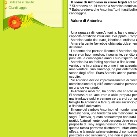
Bellezza e Salute
Il nome di Antonino in erano legati ad alc
? Si credeva se 14 marzo a Antonina seminare p
Giardinaggio
? Baba credeva che Antonina "tutti i tasti boll
candeggina.
Valore di Antonina
Una ragazza di nome Antonina, hanno una buona
capacità artistiche intuizione sviluppata. Compa
Antonina facile da usare, laboriosa, ordinata e 
Amare la gente l'avrebbe chiamata dolcemen
del nome.
Le donne che portano il nome di Antonino, tipo
essere un buon medico, insegnante, venditore, 
puntuale, e compagni e amici il suo rispetto. 
Antonina ha un feeling speciale e l'intuizione. 
vanità, che in pratica si esprime in un attegg
ama vantare i suoi vantaggi, ha pazientemente
senso degli affari. Stars Antonini anche patroc
occulte.
Se Antonina decide improvvisamente di diventar
combinazione di qualità come fascino person
un grande vantaggio.
In Antonina molti fan, ha continuato sceglie 
Si hostess cura, accurate e abile, prepara perf
mai trynkaye soldi e sempre cercare di compra
famiglia fa Antonina a fare qualsiasi sacrifici
e l'infedeltà del marito.
Il nome del simbolo Antonino nel mondo naturale 
fantasticheria, una tendenza alla malinconia. Ar
sogni. Tuttavia, questo passatempo non sarà lu
pratici. Naturalmente, ogni persona deve esser
proposito di Tony sogna nessuno lo sa. Willow 
questa tattica permette di ottenere. Infatti An
offesa, e la moderazione esterna di comportam
poetizatsii loro sentimenti, che non le piace ordi