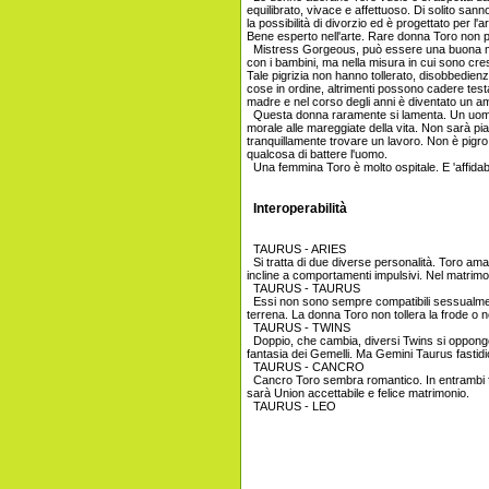
equilibrato, vivace e affettuoso. Di solito san
la possibilità di divorzio ed è progettato per 
Bene esperto nell'arte. Rare donna Toro non pia
Mistress Gorgeous, può essere una buona mog
con i bambini, ma nella misura in cui sono cr
Tale pigrizia non hanno tollerato, disobbedienza
cose in ordine, altrimenti possono cadere tes
madre e nel corso degli anni è diventato un amico
Questa donna raramente si lamenta. Un uomo
morale alle mareggiate della vita. Non sarà p
tranquillamente trovare un lavoro. Non è pig
qualcosa di battere l'uomo.
Una femmina Toro è molto ospitale. E 'affidab
Interoperabilità
TAURUS - ARIES
Si tratta di due diverse personalità. Toro ama 
incline a comportamenti impulsivi. Nel matrimo
TAURUS - TAURUS
Essi non sono sempre compatibili sessualme
terrena. La donna Toro non tollera la frode o 
TAURUS - TWINS
Doppio, che cambia, diversi Twins si oppongon
fantasia dei Gemelli. Ma Gemini Taurus fastidio
TAURUS - CANCRO
Cancro Toro sembra romantico. In entrambi fort
sarà Union accettabile e felice matrimonio.
TAURUS - LEO