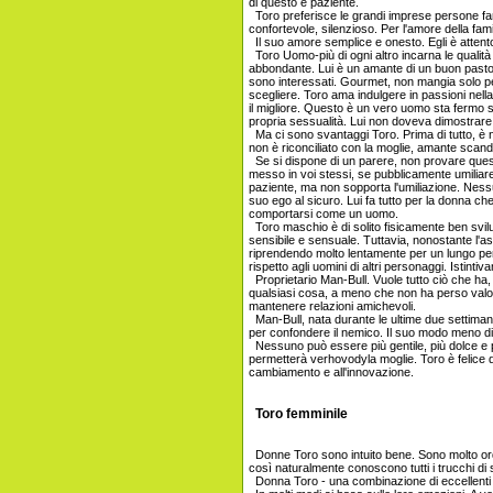
di questo e paziente.
Toro preferisce le grandi imprese persone fami
confortevole, silenzioso. Per l'amore della fami
Il suo amore semplice e onesto. Egli è attento 
Toro Uomo-più di ogni altro incarna le qualità
abbondante. Lui è un amante di un buon past
sono interessati. Gourmet, non mangia solo p
scegliere. Toro ama indulgere in passioni nella 
il migliore. Questo è un vero uomo sta fermo sul
propria sessualità. Lui non doveva dimostrare
Ma ci sono svantaggi Toro. Prima di tutto, è
non è riconciliato con la moglie, amante scand
Se si dispone di un parere, non provare que
messo in voi stessi, se pubblicamente umiliare
paziente, ma non sopporta l'umiliazione. Nessun
suo ego al sicuro. Lui fa tutto per la donna 
comportarsi come un uomo.
Toro maschio è di solito fisicamente ben svilu
sensibile e sensuale. Tuttavia, nonostante l'a
riprendendo molto lentamente per un lungo perio
rispetto agli uomini di altri personaggi. Istint
Proprietario Man-Bull. Vuole tutto ciò che ha, 
qualsiasi cosa, a meno che non ha perso valore 
mantenere relazioni amichevoli.
Man-Bull, nata durante le ultime due settiman
per confondere il nemico. Il suo modo meno d
Nessuno può essere più gentile, più dolce e pi
permetterà verhovodyla moglie. Toro è felice q
cambiamento e all'innovazione.
Toro femminile
Donne Toro sono intuito bene. Sono molto ord
così naturalmente conoscono tutti i trucchi di
Donna Toro - una combinazione di eccellenti 