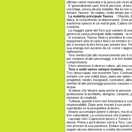
affretta canne mancanti e la pesca più vicini al
E 'generalmente sani, forti le persone, di lor
vecchiaia, senza alcuna malattia. Ma lui non s
fumare, l'amore. Se malato, molto tempo per 
La malattia principale Taurus
: Obesità, il 
fatica, la schizofrenia, la depressione. Zona p
trasforma spesso in un mal di gola. Cattiva ci
croniche.
La maggior parte del Toro può vantare di una 
genera la causa principale della malattia - la
In sostanza, Taurus Stoici e prendere le co
trasportare anni di carico fisico ed emotivo in
più si trovano la loro forza per portare loro. 
sua energia non avviene da sé, come i rappre
dall'esterno.
Toro merita il più alto riconoscimento per il c
per rompere di altri personaggi, e la loro fede
comprensione.
Il loro umorismo è diverso calore, più essi s
Toro e soldi vanno sempre insieme,
perch
Tra i disoccupati, non troverete Toro. Costruis
sempre con una solida base, piano per piano ri
progettisti, medici, insegnanti, costruttori, allev
membri di altri personaggi possono causare co
acqua.
Si ritiene che Venere aiuta anche le persone d
professione di architetto, designer, cantante,
estraneo di creatività.
Tuttavia, quando il toro non funzionava e cos
responsabilità. Dopo aver trovato il suo posto 
soprattutto se la prospettiva di lavoro.
Amano accumulare potere e denaro, ma di soli
loro subordinati. La conoscenza che il potere e
Lasciate che i Capricorno lavoro e Tumori e di
donna. Prima o poi il denaro verrà a Toro. Lav
non provare la sua pazienza. Evitare questo d
pagato alcuna attenzione a sciatta documento