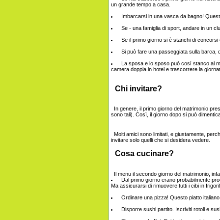
un grande tempo a casa.
Imbarcarsi in una vasca da bagno! Questo
Se - una famiglia di sport, andare in un cl
Se il primo giorno si è stanchi di concorsi 
Si può fare una passeggiata sulla barca, 
La sposa e lo sposo può così stanco al ma
camera doppia in hotel e trascorrere la giorn
Chi invitare?
In genere, il primo giorno del matrimonio prese
sono tali). Così, il giorno dopo si può dimenticar
Molti amici sono limitati, e giustamente, perch
invitare solo quelli che si desidera vedere.
Cosa cucinare?
Il menu il secondo giorno del matrimonio, infat
Dal primo giorno erano probabilmente prodo
Ma assicurarsi di rimuovere tutti i cibi in frigor
Ordinare una pizza! Questo piatto italiano h
Disporre sushi partito. Iscriviti rotoli e su