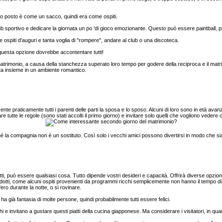
 posto è come un sacco, quindi era come ospiti.
ub sportivo e dedicare la giornata un po 'di gioco emozionante. Questo può essere paintball, pa
e ospiti d'auguri e tanta voglia di "rompere", andare al club o una discoteca.
questa opzione dovrebbe accontentare tutti!
trimonio, a causa della stanchezza superato loro tempo per godere della reciproca e il matr
ata insieme in un ambiente romantico.
nte praticamente tutti i parenti delle parti la sposa e lo sposo. Alcuni di loro sono in età avan
e tutte le regole (sono stati accolti il ​​primo giorno) e invitare solo quelli che vogliono vedere c
é la compagnia non è un sostituto. Così solo i vecchi amici possono divertirsi in modo che sia 
ti, può essere qualsiasi cosa. Tutto dipende vostri desideri e capacità. Offrirà diverse opzion
tti, come alcuni ospiti provenienti da programmi ricchi semplicemente non hanno il tempo di m
ifero durante la notte, o si rovinare.
a già fantasia di molte persone, quindi probabilmente tutti essere felici.
shi e invitano a gustare questi piatti della cucina giapponese. Ma considerare i visitatori, in quan