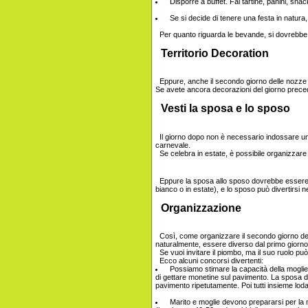
Disporre a buffet. Fai tartine, panini, sna
Se si decide di tenere una festa in natura, 
Per quanto riguarda le bevande, si dovrebbe p
Territorio Decoration
Eppure, anche il secondo giorno delle nozze -
Se avete ancora decorazioni del giorno precede
Vesti la sposa e lo sposo
Il giorno dopo non è necessario indossare un a
carnevale.
Se celebra in estate, è possibile organizzare un
Eppure la sposa allo sposo dovrebbe essere di
bianco o in estate), e lo sposo può divertirsi 
Organizzazione
Così, come organizzare il secondo giorno del 
naturalmente, essere diverso dal primo giorno
Se vuoi invitare il piombo, ma il suo ruolo pu
Ecco alcuni concorsi divertenti:
Possiamo stimare la capacità della moglie 
di gettare monetine sul pavimento. La sposa d
pavimento ripetutamente. Poi tutti insieme lo
Marito e moglie devono prepararsi per la n