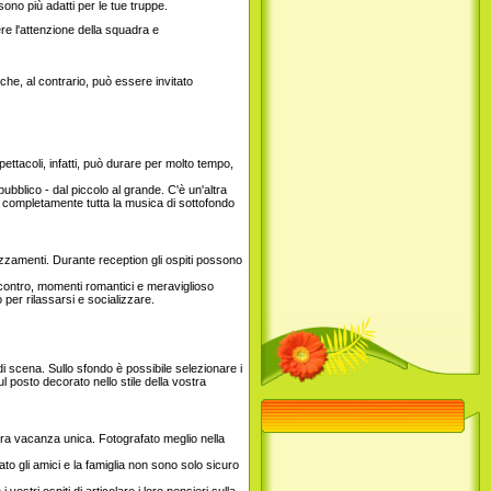
sono più adatti per le tue truppe.
re l'attenzione della squadra e
he, al contrario, può essere invitato
ettacoli, infatti, può durare per molto tempo,
bblico - dal piccolo al grande. C'è un'altra
re completamente tutta la musica di sottofondo
ezzamenti. Durante reception gli ospiti possono
ncontro, momenti romantici e meraviglioso
 per rilassarsi e socializzare.
i scena. Sullo sfondo è possibile selezionare i
ul posto decorato nello stile della vostra
stra vacanza unica. Fotografato meglio nella
ato gli amici e la famiglia non sono solo sicuro
ostri ospiti di articolare i loro pensieri sulla