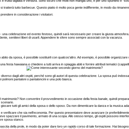
ck e frutta tagliata e verdura. Sono sicuro che molti non mangia uno, e per uno spuntino e "s
si tratterà tutto barbecue. Questo piatto è molto poca gente indifferente, in modo da rimanere c
rendere in considerazione i visitatori.
 una celebrazione ed evento festoso, quindi sarà necessario per creare la giusta atmosfera. 
nte, sentitevi liberi di usarli. Appendere le sfere sono sempre associati con la vacanza.
bito da sposa, è possibile sostituirli con qualcos'altro. Ad esempio, è possibile organizzare 
a festa hawaiana e chiedere a tutti arriva in spiaggia abiti e fornire attributi tematici (cappelli
verso dagli altri ospiti, perché sono gli autori di questa celebrazione. La sposa può indoss
nei polmoni pantaloni o pantaloncini e una polo bianca.
matrimonio? Non convertire il provvedimento in occasione della festa banale, quindi preparare
 scenario.
ò giocare tutti gli amici della sposa o dello sposo. Da non dimenticare la danza e la musica ad
e verificare che sia nell'economia. Per questo presentatore deve avanzare (e preferibilmente
eve spazzare il pavimento, armato di una scopa. Allo stesso tempo, gli ospiti possono interfe
dare sposa stanco.
ascita della prole, in modo da poter dare loro un rapido corso di tale formazione. Hai bisogn