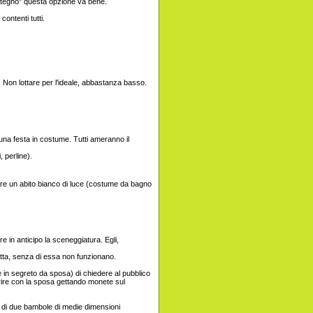
ostegno" questa opzione va bene.
ontenti tutti.
Non lottare per l'ideale, abbastanza basso.
una festa in costume. Tutti ameranno il
, perline).
are un abito bianco di luce (costume da bagno
 in anticipo la sceneggiatura. Egli,
atta, senza di essa non funzionano.
 in segreto da sposa) di chiedere al pubblico
rire con la sposa gettando monete sul
o di due bambole di medie dimensioni