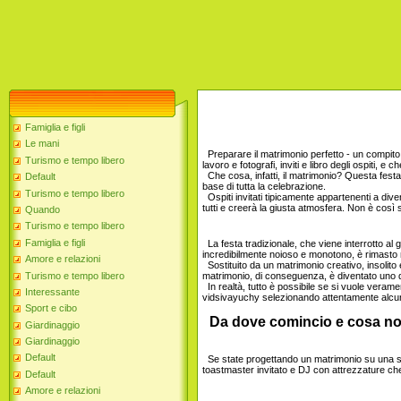
Famiglia e figli
Le mani
Preparare il matrimonio perfetto - un compito f
Turismo e tempo libero
lavoro e fotografi, inviti e libro degli ospiti, e c
Che cosa, infatti, il matrimonio? Questa festa
Default
base di tutta la celebrazione.
Turismo e tempo libero
Ospiti invitati tipicamente appartenenti a div
tutti e creerà la giusta atmosfera. Non è così
Quando
Turismo e tempo libero
Famiglia e figli
La festa tradizionale, che viene interrotto al g
incredibilmente noioso e monotono, è rimasto 
Amore e relazioni
Sostituito da un matrimonio creativo, insolito
Turismo e tempo libero
matrimonio, di conseguenza, è diventato uno dei 
In realtà, tutto è possibile se si vuole veramen
Interessante
vidsivayuchy selezionando attentamente alcun
Sport e cibo
Da dove comincio e cosa no
Giardinaggio
Giardinaggio
Default
Se state progettando un matrimonio su una sc
toastmaster invitato e DJ con attrezzature che
Default
Amore e relazioni