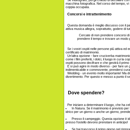
macchina fotografica. Nel corso del tempo, vi s
coppia occupata.
Concorsi e intrattenimento
Questa domanda è meglio discusso con il padro
attiva musica allegra, soprattutto, godere di tut
Cercate di non prendere concorsi di d
prendere il tempo e trovare un modo 
Se i vostri ospiti nelle persone più attiva ed 
certificato di matrimonio.
Un'altra opzione - fare cruciverba matrimonio d
come i film preferiti, i dolci, il luogo in cui
ospiti possono decifrare e che gestirà il prim
E si può agire in modo diverso - per fare un
indimenticabile e commovente, prendersi cura del
Wedding - un evento molto importante! Ma di sol
divertimento. Per questo e messo a punto il 
Dove spendere?
Per iniziare a determinare il luogo, che ha ce
In Natura. Se il matrimonio è previsto per l
idrico per un giorno o anche un giorno, prend
Presso il campeggio. Questa opzione è ideal
presso l'ostello devono prenotare in anticipo!
Se hai trascorso il primo giorno nel ristor