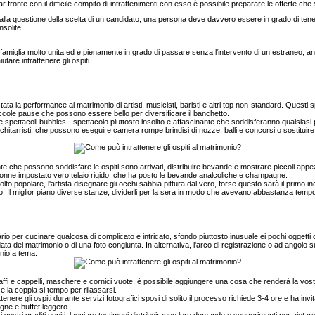
r fronte con il difficile compito di intrattenimenti con esso è possibile preparare le offerte che 
alla questione della scelta di un candidato, una persona deve davvero essere in grado di tene
nsolite.
amiglia molto unita ed è pienamente in grado di passare senza l'intervento di un estraneo, anc
utare intrattenere gli ospiti
la performance al matrimonio di artisti, musicisti, baristi e altri top non-standard. Questi sp
piccole pause che possono essere bello per diversificare il banchetto.
pettacoli bubbles - spettacolo piuttosto insolito e affascinante che soddisferanno qualsiasi pu
 chitarristi, che possono eseguire camera rompe brindisi di nozze, balli e concorsi o sostitui
te che possono soddisfare le ospiti sono arrivati, distribuire bevande e mostrare piccoli app
 gonne impostato vero telaio rigido, che ha posto le bevande analcoliche e champagne.
popolare, l'artista disegnare gli occhi sabbia pittura dal vero, forse questo sarà il primo i
to. Il miglior piano diverse stanze, dividerli per la sera in modo che avevano abbastanza tempo
o per cucinare qualcosa di complicato e intricato, sfondo piuttosto inusuale ei pochi oggetti d
a data del matrimonio o di una foto congiunta. In alternativa, l'arco di registrazione o ad angolo s
nio a tema.
e, baffi e cappelli, maschere e cornici vuote, è possibile aggiungere una cosa che renderà la vo
e la coppia si tempo per rilassarsi.
e gli ospiti durante servizi fotografici sposi di solito il processo richiede 3-4 ore e ha invit
ne e buffet leggero.
vostri graditi ospiti, lasciare testimoni distribuiranno loro domande e suggerimenti per aiutare i v