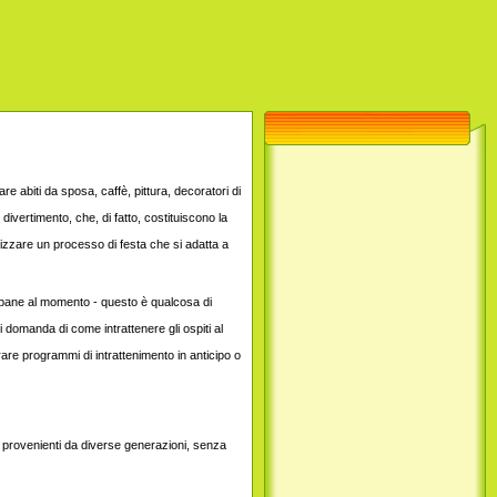
 abiti da sposa, caffè, pittura, decoratori di
vertimento, che, di fatto, costituiscono la
nizzare un processo di festa che si adatta a
e Lopane al momento - questo è qualcosa di
 domanda di come intrattenere gli ospiti al
arare programmi di intrattenimento in anticipo o
 provenienti da diverse generazioni, senza