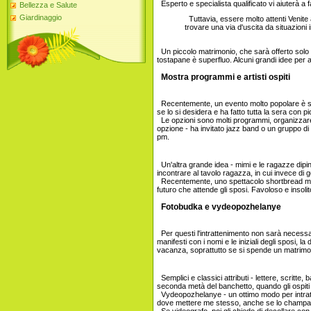
Esperto e specialista qualificato vi aiuterà a fa
Bellezza e Salute
Giardinaggio
Tuttavia, essere molto attenti Venite 
trovare una via d'uscita da situazioni i
Un piccolo matrimonio, che sarà offerto solo f
tostapane è superfluo. Alcuni grandi idee per ai
Mostra programmi e artisti ospiti
Recentemente, un evento molto popolare è stata 
se lo si desidera e ha fatto tutta la sera con 
Le opzioni sono molti programmi, organizzare s
opzione - ha invitato jazz band o un gruppo di
pm.
Un'altra grande idea - mimi e le ragazze dipin
incontrare al tavolo ragazza, in cui invece di
Recentemente, uno spettacolo shortbread molto 
futuro che attende gli sposi. Favoloso e insoli
Fotobudka e vydeopozhelanye
Per questi l'intrattenimento non sarà necessari
manifesti con i nomi e le iniziali degli sposi, l
vacanza, soprattutto se si spende un matrimo
Semplici e classici attributi - lettere, scritt
seconda metà del banchetto, quando gli ospiti 
Vydeopozhelanye - un ottimo modo per intrattener
dove mettere me stesso, anche se lo champag
Se videografo, poi gli chiedo di decollare con i 