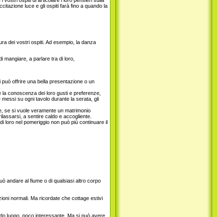
itazione luce e gli ospiti farà fino a quando la
a dei vostri ospiti. Ad esempio, la danza
mangiare, a parlare tra di loro,
si può offrire una bella presentazione o un
me la conoscenza dei loro gusti e preferenze,
 messi su ogni tavolo durante la serata, gli
e, se si vuole veramente un matrimonio
ilassarsi, a sentire caldo e accogliente.
di loro nel pomeriggio non può più continuare il
uò andare al fiume o di qualsiasi altro corpo
oni normali. Ma ricordate che cottage estivi
ondo luogo, poco interessante. Ma si può avere