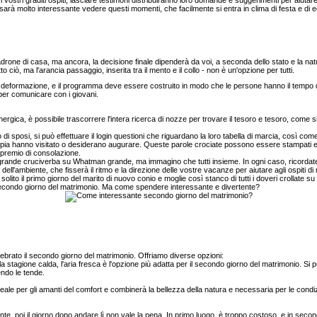
arà molto interessante vedere questi momenti, che facilmente si entra in clima di festa e di ecc
ne di casa, ma ancora, la decisione finale dipenderà da voi, a seconda dello stato e la natur
to ciò, ma l'arancia passaggio, inserita tra il mento e il collo - non è un'opzione per tutti.
eformazione, e il programma deve essere costruito in modo che le persone hanno il tempo di 
per comunicare con i giovani.
energica, è possibile trascorrere l'intera ricerca di nozze per trovare il tesoro e tesoro, come 
i sposi, si può effettuare il login questioni che riguardano la loro tabella di marcia, così co
 la coppia hanno visitato o desiderano augurare. Queste parole crociate possono essere stampati e
o premio di consolazione.
 grande cruciverba su Whatman grande, ma immagino che tutti insieme. In ogni caso, ricordat
l'ambiente, che fisserà il ritmo e la direzione delle vostre vacanze per aiutare agli ospiti di r
ito il primo giorno del marito di nuovo conio e moglie così stanco di tutti i doveri crollate su 
secondo giorno del matrimonio. Ma come spendere interessante e divertente?
lebrato il secondo giorno del matrimonio. Offriamo diverse opzioni:
a stagione calda, l'aria fresca è l'opzione più adatta per il secondo giorno del matrimonio. Si p
endo le tende.
e per gli amanti del comfort e combinerà la bellezza della natura e necessaria per le condizi
ante, poi il giorno dopo andare lì non vale la pena. In primo luogo, è troppo costoso, e in sec