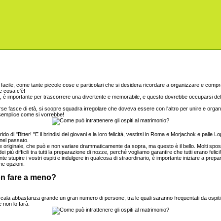
acile, come tante piccole cose e particolari che si desidera ricordare a organizzare e comprare
he cosa c'è!
, è importante per trascorrere una divertente e memorabile, e questo dovrebbe occuparsi del di
erse fasce di età, si scopre squadra irregolare che doveva essere con l'altro per unire e orga
 semplice come si vorrebbe!
rido di "Bitter! "E il brindisi dei giovani e la loro felicità, vestirsi in Roma e Morjachok e pall
nel passato.
 e originale, che può e non variare drammaticamente da sopra, ma questo è il bello. Molti sposi
più difficili tra tutti la preparazione di nozze, perché vogliamo garantire che tutti erano felici!
te stupire i vostri ospiti e indulgere in qualcosa di straordinario, è importante iniziare a prep
e opzioni.
n fare a meno?
ala abbastanza grande un gran numero di persone, tra le quali saranno frequentati da ospiti
 non lo farà.