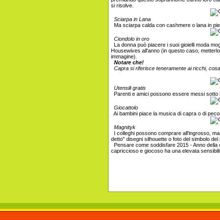
si risolve.
Sciarpa in Lana
Ma sciarpa calda con cashmere o lana in pie
Ciondolo in oro
La donna può piacere i suoi gioielli moda mogli
Housewives all'anno (in questo caso, metterlo i
immagine).
Notare che!
Capra si riferisce teneramente ai ricchi, cosa
Utensili gratis
Parenti e amici possono essere messi sotto l'al
Giocattolo
Ai bambini piace la musica di capra o di peco
Magnityk
I colleghi possono comprare all'ingrosso, magne
detto" disegni silhouette o foto del simbolo de
Pensare come soddisfare 2015 - Anno della ca
capriccioso e giocoso ha una elevata sensibili