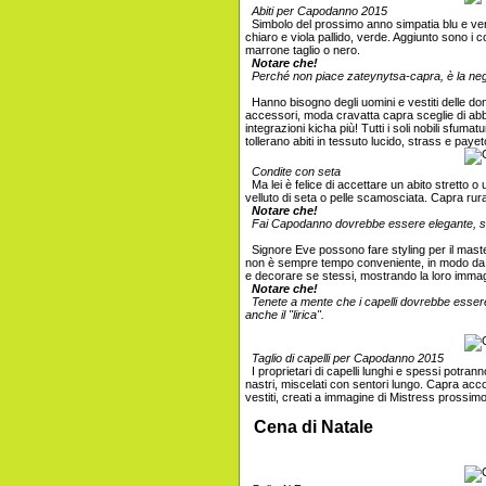
Abiti per Capodanno 2015
Simbolo del prossimo anno simpatia blu e verde,
chiaro e viola pallido, verde. Aggiunto sono i c
marrone taglio o nero.
Notare che!
Perché non piace zateynytsa-capra, è la negl
Hanno bisogno degli uomini e vestiti delle do
accessori, moda cravatta capra sceglie di abbin
integrazioni kicha più! Tutti i soli nobili sfuma
tollerano abiti in tessuto lucido, strass e payet
Condite con seta
Ma lei è felice di accettare un abito stretto o
velluto di seta o pelle scamosciata. Capra rural
Notare che!
Fai Capodanno dovrebbe essere elegante, sofi
Signore Eve possono fare styling per il master -
non è sempre tempo conveniente, in modo da p
e decorare se stessi, mostrando la loro imma
Notare che!
Tenete a mente che i capelli dovrebbe essere 
anche il "lirica".
Taglio di capelli per Capodanno 2015
I proprietari di capelli lunghi e spessi potra
nastri, miscelati con sentori lungo. Capra accog
vestiti, creati a immagine di Mistress prossim
Cena di Natale