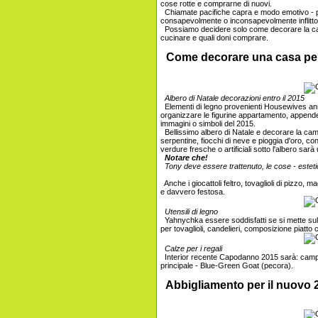
cose rotte e comprarne di nuovi.
Chiamate pacifiche capra e modo emotivo - p
consapevolmente o inconsapevolmente inflitto
Possiamo decidere solo come decorare la cas
cucinare e quali doni comprare.
Come decorare una casa per
Albero di Natale decorazioni entro il 2015
Elementi di legno provenienti Housewives ann
organizzare le figurine appartamento, appender
immagini o simboli del 2015.
Bellissimo albero di Natale e decorare la came
serpentine, fiocchi di neve e pioggia d'oro, con 
verdure fresche o artificiali sotto l'albero sa
Notare che!
Tony deve essere trattenuto, le cose - esteti
Anche i giocattoli feltro, tovaglioli di pizzo, m
e davvero festosa.
Utensili di legno
Yahnychka essere soddisfatti se si mette sul
per tovaglioli, candelieri, composizione piatto c
Calze per i regali
Interior recente Capodanno 2015 sarà: campane
principale - Blue-Green Goat (pecora).
Abbigliamento per il nuovo 