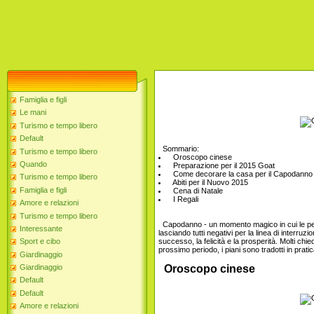
Famiglia e figli
Le mani
Turismo e tempo libero
Default
Sommario:
Turismo e tempo libero
Oroscopo cinese
Quando
Preparazione per il 2015 Goat
Come decorare la casa per il Capodanno
Turismo e tempo libero
Abiti per il Nuovo 2015
Famiglia e figli
Cena di Natale
I Regali
Amore e relazioni
Turismo e tempo libero
Capodanno - un momento magico in cui le pers
Interessante
lasciando tutti negativi per la linea di interru
successo, la felicità e la prosperità. Molti chi
Sport e cibo
prossimo periodo, i piani sono tradotti in pratica
Giardinaggio
Giardinaggio
Oroscopo cinese
Default
Default
Amore e relazioni