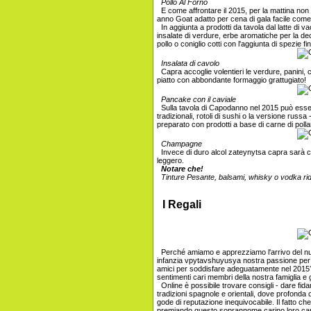
Pollo Al Forno
E come affrontare il 2015, per la mattina non
anno Goat adatto per cena di gala facile co
In aggiunta a prodotti da tavola dal latte di 
insalate di verdure, erbe aromatiche per la dec
pollo o coniglio cotti con l'aggiunta di spezie fi
Insalata di cavolo
Capra accoglie volentieri le verdure, panini, 
piatto con abbondante formaggio grattugiato!
Pancake con il caviale
Sulla tavola di Capodanno nel 2015 può essere 
tradizionali, rotoli di sushi o la versione russ
preparato con prodotti a base di carne di poll
Champagne
Invece di duro alcol zateynytsa capra sarà c
leggero.
Notare che!
Tinture Pesante, balsami, whisky o vodka rid
I Regali
Perché amiamo e apprezziamo l'arrivo del nu
infanzia vpytavshuyusya nostra passione per ott
amici per soddisfare adeguatamente nel 2015? E
sentimenti cari membri della nostra famiglia e g
Online è possibile trovare consigli - dare fid
tradizioni spagnole e orientali, dove profonda 
gode di reputazione inequivocabile. Il fatto c
premiando questo soprannome carino loro cari