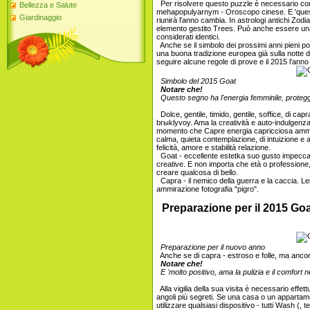
Per risolvere questo puzzle è necessario cont
Bellezza e Salute
mehapopulyarnym - Oroscopo cinese. E 'quest
Giardinaggio
riunirà l'anno cambia. In astrologi antichi Z
elemento gestito Trees. Può anche essere una
considerati identici.
Anche se il simbolo dei prossimi anni pieni po
una buona tradizione europea già sulla notte d
seguire alcune regole di prove e il 2015 l'anno
Simbolo del 2015 Goat
Notare che!
Questo segno ha l'energia femminile, protegge 
Dolce, gentile, timido, gentile, soffice, di c
brыklyvoy. Ama la creatività e auto-indulgenz
momento che Capre energia capricciosa ammorb
calma, quieta contemplazione, di intuizione e
felicità, amore e stabilità relazione.
Goat - eccellente estetka suo gusto impecca
creative. E non importa che età o professione, 
creare qualcosa di bello.
Capra - il nemico della guerra e la caccia. Le
ammirazione fotografia "pigro".
Preparazione per il 2015 Go
Preparazione per il nuovo anno
Anche se di capra - estroso e folle, ma ancor
Notare che!
E 'molto positivo, ama la pulizia e il comfort ne
Alla vigilia della sua visita è necessario effettu
angoli più segreti. Se una casa o un appartam
utilizzare qualsiasi dispositivo - tutti Wash (,