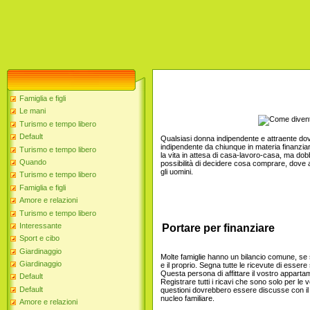
Famiglia e figli
Le mani
Turismo e tempo libero
Default
Qualsiasi donna indipendente e attraente do
indipendente da chiunque in materia finanziar
Turismo e tempo libero
la vita in attesa di casa-lavoro-casa, ma d
Quando
possibilità di decidere cosa comprare, dove a
gli uomini.
Turismo e tempo libero
Famiglia e figli
Amore e relazioni
Turismo e tempo libero
Interessante
Portare per finanziare
Sport e cibo
Giardinaggio
Molte famiglie hanno un bilancio comune, se s
Giardinaggio
e il proprio. Segna tutte le ricevute di essere
Questa persona di affittare il vostro apparta
Default
Registrare tutti i ricavi che sono solo per le
Default
questioni dovrebbero essere discusse con il v
nucleo familiare.
Amore e relazioni