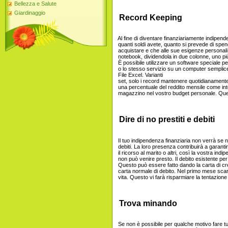
Bellezza e Salute
Giardinaggio
Record Keeping
Al fine di diventare finanziariamente indipen
quanti soldi avete, quanto si prevede di spe
acquistare e che alle sue esigenze personali.
notebook, dividendola in due colonne, uno più 
È possibile utilizzare un software speciale p
o lo stesso servizio su un computer semplice, 
File Excel. Varianti
set, solo i record mantenere quotidianamente.
una percentuale del reddito mensile come int
magazzino nel vostro budget personale. Questo
Dire di no prestiti e debiti
Il tuo indipendenza finanziaria non verrà se
debiti. La loro presenza contribuirà a garanti
il ricorso al marito o altri, così la vostra indi
non può venire presto. Il debito esistente per 
Questo può essere fatto dando la carta di cre
carta normale di debito. Nel primo mese scart
vita. Questo vi farà risparmiare la tentazione
Trova minando
Se non è possibile per qualche motivo fare tutt