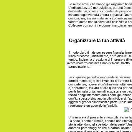
Se avete amici che hanno già raggiunto finan
L'indipendenza è meraviglioso, perché è possib
domanda. Se, invece, circondati da persone m
impatto negativo sulla vostra capacità. Dovreb
comunicare, ma non ridurre la comunicazione
vedere come non si deve fare nella vita e cos
Collegare con uomini e donne finanziariamente
Organizzare la tua attività
Il modo più ottimale per essere finanziariame
il loro business. Inizialmente, sarà difficile, si 
tempo. Inoltre, la creazione di imprese e di ven
lavoro il vostro business non richiede stretto
partecipazione.
Se in questo periodo comprende le persone, 
termini monetari, quindi investire nel vostro fu
competenze, ricevere un'istruzione, ottenere
e, soprattutto, iniziare a fare qualcosa per co
per la famiglia unita, quindi acquistare un pai
risolto congiuntamente con il coniuge, anche 
conflitti spesso sfociano in bilanci diversi, l'a
oggetti di grandi dimensioni a parte. Nelle sue 
raggiungere un accordo in famiglia.
Una miscela di presente e negli ultimi anni, la 
La pace, il bene e il male, condita con l'imma
storie attendono gli spettatori della serie "Una
adorabili personaggi da libri e cartoni anima
come eventi imprevisti e veramente interessant