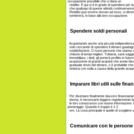
occupazione possibile che vi darà un
reddito. E qui si è in grado di spendere per l
che qualsiasi di queste attività continueranno 
Reddito può essere dovuto ad esso, si diventa
sembrerà, in base alla loro occupazione.
Spendere soldi personali
Acquistando anche una piccola indipendenza 
solo cercando di spendere il denaro guadagna
soddisfazione. Ci sono persone che stanno c
chiesto di tempi migliori. Tuttavia, sarà saggio
immobiliare, i titoli, gli porterà profitto in futuro
acquisizione di grandi acquisti che avete bis
graduale rinvio del denaro, o è probabile che
sinistra con nulla a causa della grande acqui
Imparare libri utili sulle fina
Per diventare finalmente davvero finanziaria
donna, è necessario leggere regolarmente la le
le loro conoscenze con nuove informazioni. O
pomeriggio. Quando è troppo è 1-2
ore. La cosa principale è quello di scegliere un 
Comunicare con le persone f