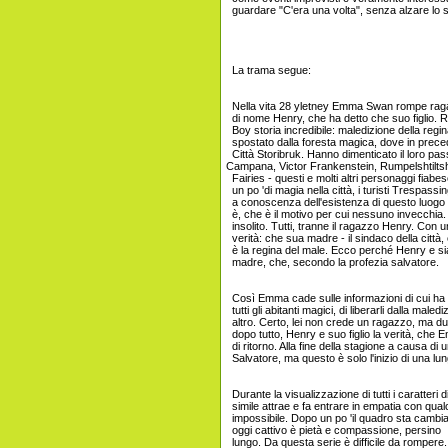
guardare "C'era una volta", senza alzare lo 
La trama segue:
Nella vita 28 yletney Emma Swan rompe rag
di nome Henry, che ha detto che suo figlio.
Boy storia incredibile: maledizione della regin
spostato dalla foresta magica, dove in prec
Città Storibruk. Hanno dimenticato il loro 
Campana, Victor Frankenstein, Rumpelshtiltsh
Fairies - questi e molti altri personaggi fiab
un po 'di magia nella città, i turisti Trespass
a conoscenza dell'esistenza di questo luogo e
è, che è il motivo per cui nessuno invecchia.
insolito. Tutti, tranne il ragazzo Henry. Con un 
verità: che sua madre - il sindaco della città, 
è la regina del male. Ecco perché Henry e si
madre, che, secondo la profezia salvatore.
Così Emma cade sulle informazioni di cui ha
tutti gli abitanti magici, di liberarli dalla male
altro. Certo, lei non crede un ragazzo, ma dur
dopo tutto, Henry e suo figlio la verità, che 
di ritorno. Alla fine della stagione a causa di
Salvatore, ma questo è solo l'inizio di una lu
Durante la visualizzazione di tutti i caratteri
simile attrae e fa entrare in empatia con qual
impossibile. Dopo un po 'il quadro sta cambian
oggi cattivo è pietà e compassione, persino
lungo. Da questa serie è difficile da rompere. 