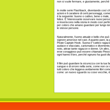
non si vuole fermare, e giustamente, perché il p
In molte serie Flashback, diventando così ch
azioni e il carattere di certi personaggi, come
è la seguente: buono o cattivo, bene o male, 
felice. E 'interessante osservare nuovi pers
si inseriscono nella storia in modo così perfet
per coloro che amano guardare per lungo tem
le stesse persone.
Naturalmente, l'uomo attuale e bello che può
signore amorose nel cast. A quanto pare, la
Pirate Captain Hook. Suona il "cattivo ragazz
audace e sfacciato, carismatico e divertente
noto, attrae tante ragazze e donne. Un altro
eroe coraggioso può essere chiamato Pinocchio
ogni hanno il loro, perché ognuno ha gusti div
Il film può guardare la sicurezza con la tua f
sangue e di orrore nella serie, come non ce
tutti coloro che leggeva avidamente libri com
come: un nuovo sguardo su cose vecchie, è