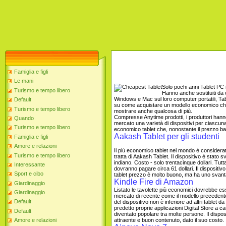
Famiglia e figli
Le mani
Solo pochi anni Tablet PC r
Turismo e tempo libero
Hanno anche sostituiti da c
Windows e Mac sul loro computer portatili, T
Default
su come acquistare un modello economico che u
Turismo e tempo libero
mostrare anche qualcosa di più.
Compresse Anytime prodotti, i produttori hanno f
Quando
mercato una varietà di dispositivi per ciascuna
Turismo e tempo libero
economico tablet che, nonostante il prezzo b
Aakash Tablet per gli studenti
Famiglia e figli
Amore e relazioni
Il più economico tablet nel mondo è considerato
Turismo e tempo libero
tratta di Aakash Tablet. Il dispositivo è stato
indiano. Costo - solo trentacinque dollari. Tutt
Interessante
dovranno pagare circa 61 dollari. Il dispositivo
Sport e cibo
tablet prezzo è molto buono, ma ha uno svan
Kindle Fire di Amazon
Giardinaggio
Listato le tavolette più economici dovrebbe e
Giardinaggio
mercato di recente come il modello precedente, 
Default
del dispositivo non è inferiore ad altri tablet d
predetto proprie applicazioni Digital Store a 
Default
diventato popolare tra molte persone. Il dispos
attraente e buon contenuto, dato il suo costo.
Amore e relazioni