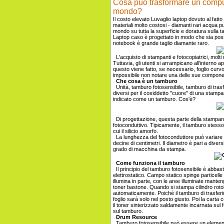
Cosa può trasformare un comput
mondo?
Il costo elevato Luvaglio laptop dovuto al fatto
materiali molto costosi - diamanti rari acqua pu
mondo su tutta la superficie e doratura sulla ta
Laptop caso è progettato in modo che sia possib
notebook è grande taglio diamante raro.
L'acquisto di stampanti e fotocopiatrici, molti 
Tuttavia, gli utenti si arrampicano all'intern
questo viene fatto, se necessario, foglio curvo
impossibile non notare una delle sue component
Che cosa è un tamburo
Unità, tamburo fotosensibile, tamburo di trasfe
diversi per il cosiddetto "cuore" di una stampan
indicato come un tamburo. Cos'è?
Di progettazione, questa parte della stampant
fotoconduttivo. Tipicamente, il tamburo stess
cui il silicio amorfo.
La lunghezza del fotoconduttore può variare da
decine di centimetri. Il diametro è pari a dive
grado di macchina da stampa.
Come funziona il tamburo
Il principio del tamburo fotosensibile è abbas
elettrostatico. Campo statico spinge particelle
illumina in parte, con le aree illuminate manten
toner bastone. Quando si stampa cilindro rotol
automaticamente. Poiché il tamburo di trasferi
foglio sarà solo nel posto giusto. Poi la carta
il toner sinterizzato saldamente incarnata sul f
sul tamburo.
Drum Resource
Tamburo fotosensibile può essere un elemento