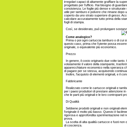
irregolari capaci di altamente graffiare la su
progettato per l'ufficio. Hai bisogno di guardar
consistenza. Le foglie più dense e strutturate 
utile per tamburo e polvere che rimane dopo us
coperto da uno strato superiore di gesso. Acc
calcolare accuratamente tutto prima della stam
fogli di stampa.
Così, se desiderato, può prolungare sostanz
Come analogico?
Prima o poi ogni cartuccia tamburo o di cui si 
questo caso, prima che l'utente possa essere m
originale, o equivalente più economico.
Prezzo
In genere, il costo originario due volte tanto. 
volutamente il valore della stampante, trasfer
apparecchiature economico nella speranza che 
di pagare per se stessa, acquisendo continua
Inoltre, l'acquisto di elementi originali, e il 
Fabbricante
Realizzato come le cartucce originali e tamburi
per i paesi produttori di prestare attenzione i
che le parti più originali e le loro controparti 
Di Qualità
Sebbene prodotti originali e non originali elem
l'originale è molto più basso. Questo è facilmen
rigorosa e approfondita sperimentazione nel re
prova.
La scelta di alta qualità cartucce e fusti non o
di coscienza.