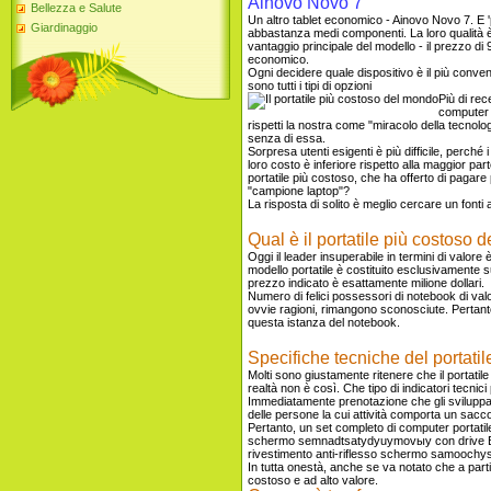
Ainovo Novo 7
Bellezza e Salute
Un altro tablet economico - Ainovo Novo 7. E '
Giardinaggio
abbastanza medi componenti. La loro qualità è 
vantaggio principale del modello - il prezzo di 9
economico.
Ogni decidere quale dispositivo è il più conve
sono tutti i tipi di opzioni
Più di re
computer c
rispetti la nostra come "miracolo della tecno
senza di essa.
Sorpresa utenti esigenti è più difficile, perché 
loro costo è inferiore rispetto alla maggior par
portatile più costoso, che ha offerto di pagar
"campione laptop"?
La risposta di solito è meglio cercare un fonti at
Qual è il portatile più costoso
Oggi il leader insuperabile in termini di valore
modello portatile è costituito esclusivamente s
prezzo indicato è esattamente milione dollari.
Numero di felici possessori di notebook di val
ovvie ragioni, rimangono sconosciute. Pertanto,
questa istanza del notebook.
Specifiche tecniche del portati
Molti sono giustamente ritenere che il portatile 
realtà non è così. Che tipo di indicatori tecni
Immediatamente prenotazione che gli sviluppat
delle persone la cui attività comporta un sacco
Pertanto, un set completo di computer portatil
schermo semnadtsatydyuymovыy con drive Blu
rivestimento anti-riflesso schermo samoochys
In tutta onestà, anche se va notato che a parti
costoso e ad alto valore.