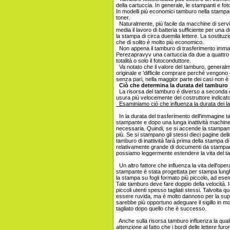
della cartuccia. In generale, le stampanti e fo
In modelli più economici tamburo nella stampan
toner.
Naturalmente, più facile da macchine di serviz
media il lavoro di batteria sufficiente per una
la stampa di circa duemila lettere. La sostitu
che di solito è molto più economico.
Non appena il tamburo di trasferimento immagin
Perezapravyv una cartuccia da due a quattro vol
totalità o solo il fotoconduttore.
Va notato che il valore del tamburo, generalm
originale e 'difficile comprare perché vengono
senza pari, nella maggior parte dei casi non è in
Ciò che determina la durata del tamburo
La risorsa del tamburo è diverso a seconda de
usura più velocemente del costruttore indicato
Esaminiamo ciò che influenza la durata dei la
In la durata del trasferimento dell'immagine 
stampante e dopo una lunga inattività machine dru
necessaria. Quindi, se si accende la stampante 
più. Se si stampano gli stessi dieci pagine dello 
tamburo di inattività farà prima della stampa di
relativamente grande di documenti da stampare
possiamo leggermente estendere la vita del ta
Un altro fattore che influenza la vita dell'ope
stampante è stata progettata per stampa lunghi
la stampa su fogli formato più piccolo, ad es
Tale tamburo deve fare doppio della velocità. 
piccoli utenti spesso tagliati stessi. Talvolta 
essere ruvida, ma è molto dannoso per la supe
sarebbe più opportuno adeguare il sigillo in 
tagliato dopo quello che è successo.
Anche sulla risorsa tamburo influenza la qualit
attenzione al fatto che i bordi delle lettere furon