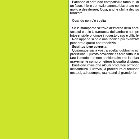
Parlando di cartucce compatibili e tamburi, 
un falso. Il loro confezionamento blasonate nom
molto a desiderare. Così, anche chi ha deciso
fornitore.
Quando non c'è scelta
Se la stampante si trova all'interno della car
sostituire solo la cartuccia del tamburo non 
fotosensibile originale in questo caso è difficile
Non appena si ha è una tecnica più avanzata 
pensare a quello che redditizio.
Sostituzione corretta
Qualunque sia la vostra scelta, dobbiamo ric
precisione. Questo dovrebbe essere fatto in u
fare in modo che non accidentalmente lasciare 
gravemente compromettere la qualità di stam
Basti dire infine che alcuni produttori offrono 
del tamburo. Tuttavia, la procedura di recuper
costosi, ad esempio, stampanti di grande forma