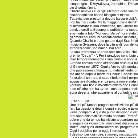
dubbio rinunciare carriera di attore. Hanno avu
cinque figlie - Dzhyraldyna, Josephine, Dzhanet
più di settant'anni.
Charlie amava i suoi figli. Memore della sua f
discendenti non hanno bisogno di niente.
Tuttavia, ben presto ha dovuto lasciare dall'
non ha mai celato. Ma la maggior parte del film 
di dimostrare la sua innocenza, ma Charlie h
sentivo strofina il sostegno pubblico - la ste
è arrivata la foto "Monsieur Verde", ci è stato t
gli americani comuni allineati davanti al teatro,
Quando Charlie è stato gettato dagli Stati Unit
rifugio in Svizzera, dove la vita al di fuori dei 
stranieri come una banca svizzera.
La sua promessa ha rotto solo una volta. Nel 1
premio "Oscar" - ". Per il prezioso contributo
ritirò temporaneamente il suo divieto e andò a
Grande comico morto circondato dalla sua nume
di Ginevra nel 1977. Oggi a Vevey gli ricorda 
che può essere chiunque. E, naturalmente, ci ha
Ma anche dopo la morte di Charlie Chaplin sue 
funerale di un tratto è stato riferito che il cor
acquistare il cadavere. La polizia non è stata i
versioni. Alla fine è diventato chiaro che il c
tutto ciò che non ha avuto - così appena decis
zona deserta, che appartiene al contadino sviz
Casa 2 - un
Uno dei più famosi progetti televisivi che più d
fan. La passione degli incontri irrequieti e talvo
viene pompato. A questo punto del gioco è ve
eroi sono chiamati alla moda neonato. Perchè
coloro che da tempo ha iniziato a guardare qu
a seguire da vicino tutti i movimenti dei suoi p
inoltre, che quelli ormai lontani dal progetto e 
Oggi il pubblico poi, e oggi, interessati
il destino, per così dire, i pionieri, ma piutto