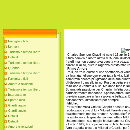
Famiglia e figli
Le mani
Turismo e tempo libero
Charles Spencer Chaplin è nato il 16 aprile 18
Default
futuro comico è morto all'età di 37 anni di alc
fratelli, ma non sopportava questa vita pazza. 
Turismo e tempo libero
parenti di aiuto, questo ragazzo presto matura
Quando
Primo Amore
Era lì, dietro le quinte di uno spettacolo di v
Turismo e tempo libero
va lasciata nel suo cuore per tutta la vita. Itti
Famiglia e figli
sembrava ancora più giovane della sua quattordic
gli diedero il cancello turno. Posò aspettare a c
Amore e relazioni
relazione è venuto a nulla. Ma dopo tutto la 
Turismo e tempo libero
Su una tale passione per Chaplin ninfetta poco
particolarmente nasconde. Spesso attore, sedut
Interessante
previsto aspettare un'altra giovane bellezza.
sciocchezza, dimenticare per sempre.
Sport e cibo
Mildred
Giardinaggio
Per la prima volta Charlie Chaplin sposato un
raddoppiato sotto di lui - Mildred Harryh avev
Giardinaggio
qualche modo non ha prodotto. Anche all'età Har
Default
ha avuto luogo la gravidanza inaspettata Mildr
Un anno dopo, sua moglie ha dato ancora Cha
Default
7 Luglio 1919, la coppia aveva un figlio Norma
Amore e relazioni
Altro tragedia unisce e Mildred e Charlie, però,