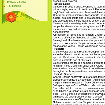
procedure di divorzio.
Bellezza e Salute
Estate-Lolita
Giardinaggio
Quattro anni dopo il divorzio Charlie Chaplin d
prima moglie, aveva solo sedici anni. Per evitar
dagli Stati Uniti, in Messico. Il motivo del ma
Charlie per evitare timbro sul passaporto, ha o
dollari - solo per il fatto che lei era sposata 
che diventare una moglie legittima di attore può
Questo matrimonio del grande comico aveva due
coppia ha vissuto insieme per quattro anni. E 
risarcimento di grandi dimensioni. Secondo alcun
settecentomila.
A proposito, si ritiene che le relazioni Chaplin 
romanzo di Vladimir Nabokov di "Lolita". Per il 
l'immagine di Humbert evoca anche pensieri di
partenza di American Chaplin si stabilì nella c
stesso anno venne George Washington per cre
Paulette
Ci sono voluti altri quattro anni, e Chaplin ri
attore ha vissuto con lei per otto anni e ha pre
sposati ufficialmente, hanno sostenuto che il l
nessun contratto con gli altri visto.
La loro unione era facile e semplice. Paulette 
le migliori menti e talenti di quegli anni. Anche
anima nella sua matrigna. Tutto il resto Paulett
Le ragioni per la separazione che non hanno 
Felicità Scoperto
Charlie Chaplin ha trovato la sua felicità famil
disposto a incontrare la vecchiaia . Al momen
moglie - almeno trent'anni . Oona O'Neill er
Salinger e regista Orson Welles . Ma tutti i su
"Lui mi ha aiutato a crescere, ho aiutato sentir
"The Ghost e la realtà", è stato diretto da Ch
bello . Lei è venuto a un'audizione e una vol
ammesso più tardi grande comico, e si sentì . 
un fantasma in amore Chaplin era la realtà - i
Nel matrimonio con Oona Chaplin pienamente 