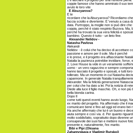
2 e lasciare il progetto per una riunione piena.
coppie famose che hanno ammirato il suo te
avuto le loro vite
E Abuzyarova?
E te
ricordare che la Abuzyarova? Ricordiamo che q
faccia sciolto e divertente. E 'venuto a casa d
data. Purtroppo, la moglie non si può dire ch
coppia, perché è stato respinto Buzova. Ma, beh
perché ha trovato la sua vera felicità e sposato
bambino. Questo è tutto - un lieto fine.
Alexander Nelidov -
Natasha Pavlova
Alekandr
Nelidov - è colui che ha deciso di accettare c
passione e amore per il sole. Ma è perché
e lo prese, e il progetto era affascinante Nata
Natalia la pazienza potrebbe invidiare, forse, e
2. Love House la vide in un veramente soffer
uomo - un vero ragazzino e sempre comportat
hanno lasciato il progetto e sposati, e tutti lor
tollerato. Ma un momento in cui Natasha decise
capannone. In generale Natalia tranquillamen
Alexander. Ma la felicità generazione Natasci
per colui che ha dato a lei. Poi la notizia di re
Diede alla luce il figlio maschio. Oh, e non più
bella bionda carina.
Dopo Il
come tutti questi eventi hanno avuto luogo, N
ex marito del progetto. Ha affermato che il ma
comunicare bene e fino ad oggi ed erano bei ri
Ha anche affermato che lui è un buono e decen
aiuta sempre e così via. d. Per quanto riguarda
molto soddisfatto, soprattutto dopo divenne 
consapevole dei suoi fan e mettere nuove foto
presente e, naturalmente, l'ex marito.
Bibi e Pipi (Oksana
Zaharevskaya e Vladimir Rutskoi)