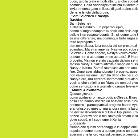
cuori, girò la testa e molti altri. È anche spo
bambino. Cosa Vodonayeva incinta evidente 
inviare nonna gatto si libera di gatti e altre c
Bene, e le foto della prova.
Sam Seleznev e Nastya
Dashko
Sam Seleznev
e Nastia Dashko - un peperoni ripidi,
hanno a lungo occupato la posizione della cop
bello e interessante coppia. Sì, si, come tutte
alcune differenze, ma comunque bello ragazz
tese al progetto e
ben consolidata. Una coppia più sorpreso dal 
scandalo. Ma stranamente, Nastya potrebbe s
Seleznev. Come sapete, Nastya voluto avere u
questo non è accaduto e non accadrà. E Nas
progetto. Ma non è stato causato da loro sen
Mossa Nasty. Un'altra intimità a lungo discusso
Nasty e Karina. Sam è stato lasciato con una c
fine. Dopo aver abbandonato il progetto, quest
non vivere insieme. Sam ha detto che nei suoi
Nastya era, ora cercare liberamente e qualche
voci, anche se lei ha un fidanzato con cui viv
come se funziona o giornale o canale televisiv
Andrei Alexandrov
Questo giovane
uomo guidava romanzo pudica Olesya. Il loro
cosa che hanno inserito un bastone nella ruot
perimetro, i partecipanti al progetto hanno vy
era furioso su questo, ma ancora non ha lascia
ha deciso di vendicarsi di Bibi e Pipi prima. Così
nozze. Andrew non è mai stato più amato la su
dove sposò, e il suo nome è Xenia.
È possibile
dicono che questi personaggi e le coppie che h
popolare, come sono a questo giorno un sacco
sperano che la loro vita sul perimetro pieni di 