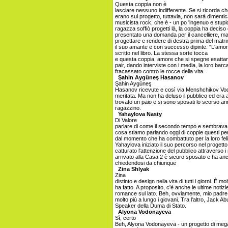
Questa coppia non è
lasciare nessuno indifferente. Se si ricorda
erano sul progetto, tuttavia, non sarà dimenti
musicista rock, che è - un po 'ingenuo e stupid
ragazza soffiò progetti là, la coppia ha deciso 
presentato una domanda per il cancelliere, m
progettare e rendere di destra prima del mat
il suo amante e con successo dipinte. "L'amor
scritto nel libro. La stessa sorte tocca
e questa coppia, amore che si spegne esatta
pair, dando interviste con i media, la loro barc
fracassato contro le rocce della vita.
Şahin Aygüneş Hasanov
Şahin Aygüneş
Hasanov ricevute e così via Menshchikov Vod
meritata. Ma non ha deluso il pubblico ed era
trovato un paio e si sono sposati lo scorso a
ragazzino.
Yahaylova Nasty
Di Valore
parlare di come il secondo tempo e sembrav
cosa stiamo parlando oggi di coppie questi p
dal momento che ha combattuto per la loro felicit
Yahaylova iniziato il suo percorso nel progett
catturato l'attenzione del pubblico attraverso 
arrivato alla Casa 2 è sicuro sposato e ha an
chiedendosi da chiunque
Zina Shlyak
Zina
distinto e design nella vita di tutti i giorni. È mo
ha fatto. A proposito, c'è anche le ultime notizi
romance sul lato. Beh, ovviamente, mio ​​padre 
molto più a lungo i giovani. Tra l'altro, Jack Ab
Speaker della Duma di Stato.
Alyona Vodonayeva
Sì, certo
Beh, Alyona Vodonayeva - un progetto di mega-s