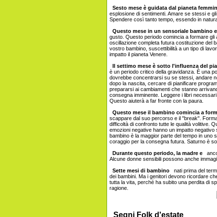
Sesto mese è guidata dal pianeta femmini
esplosione di sentimenti. Amare se stessi e gli 
Spendere così tanto tempo, essendo in natura.
Questo mese in un sensoriale bambino e 
gusto. Questo periodo comincia a formare gli a
oscillazione completa futura costituzione del b
vostro bambino, suscettibilità a un tipo di lavo
impatto il pianeta Venere.
Il settimo mese è sotto l'influenza del pian
è un periodo critico della gravidanza. È una po
dovrebbe concentrarsi su se stessi, andare ne
dopo la nascita, cercare di pianificare program
prepararsi ai cambiamenti che stanno arrivando
consegna imminente. Leggere i libri necessari,
Questo aiuterà a far fronte con la paura.
Questo mese il bambino comincia a forma
scappare dal suo percorso e il "break". Forma
difficoltà di confronto tutte le qualità volitive
emozioni negative hanno un impatto negativo s
bambino è la maggior parte del tempo in uno s
coraggio per la consegna futura. Saturno è so
Durante questo periodo, la madre e
ancor
Alcune donne sensibili possono anche immagina
Sette mesi di bambino
nati prima del term
dei bambini. Ma i genitori devono ricordare che
tutta la vita, perché ha subito una perdita di s
ragione.
Segni Folk d'estate