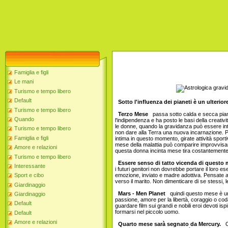
Famiglia e figli
Le mani
Turismo e tempo libero
Default
Sotto l'influenza dei pianeti è un ulteri
Turismo e tempo libero
Terzo Mese
passa sotto calda e secca pia
Quando
l'indipendenza e ha posto le basi della creativ
le donne, quando la gravidanza può essere int
Turismo e tempo libero
non dare alla Terra una nuova incarnazione. Per 
Famiglia e figli
intima in questo momento, girate attività sport
mese della malattia può comparire improvvisam
Amore e relazioni
questa donna incinta mese tira costantemente 
Turismo e tempo libero
Essere senso di tatto vicenda di questo
Interessante
i futuri genitori non dovrebbe portare il loro 
emozione, inviato e madre adottiva. Pensate alle
Sport e cibo
verso il marito. Non dimenticare di se stessi, l
Giardinaggio
Mars - Men Planet
quindi questo mese è una 
Giardinaggio
passione, amore per la libertà, coraggio o cod
Default
guardare film sui grandi e nobili eroi devoti is
formarsi nel piccolo uomo.
Default
Amore e relazioni
Quarto mese sarà segnato da Mercury.
Or