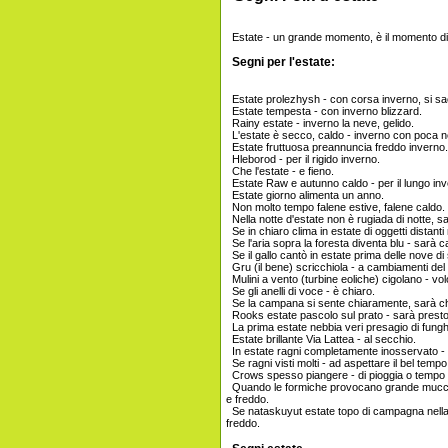
Estate - un grande momento, è il momento di rip
Segni per l'estate:
Estate prolezhysh - con corsa inverno, si s
Estate tempesta - con inverno blizzard.
Rainy estate - inverno la neve, gelido.
L'estate è secco, caldo - inverno con poca ne
Estate fruttuosa preannuncia freddo inverno.
Hleborod - per il rigido inverno.
Che l'estate - e fieno.
Estate Raw e autunno caldo - per il lungo inv
Estate giorno alimenta un anno.
Non molto tempo falene estive, falene caldo.
Nella notte d'estate non è rugiada di notte, sa
Se in chiaro clima in estate di oggetti distant
Se l'aria sopra la foresta diventa blu - sarà c
Se il gallo cantò in estate prima delle nove di 
Gru (il bene) scricchiola - a cambiamenti del
Mulini a vento (turbine eoliche) cigolano - vo
Se gli anelli di voce - è chiaro.
Se la campana si sente chiaramente, sarà chia
Rooks estate pascolo sul prato - sarà presto
La prima estate nebbia veri presagio di fungh
Estate brillante Via Lattea - al secchio.
In estate ragni completamente inosservato - i
Se ragni visti molti - ad aspettare il bel tempo
Crows spesso piangere - di pioggia o tempo v
Quando le formiche provocano grande mucchi
e freddo.
Se nataskuyut estate topo di campagna nella 
freddo.