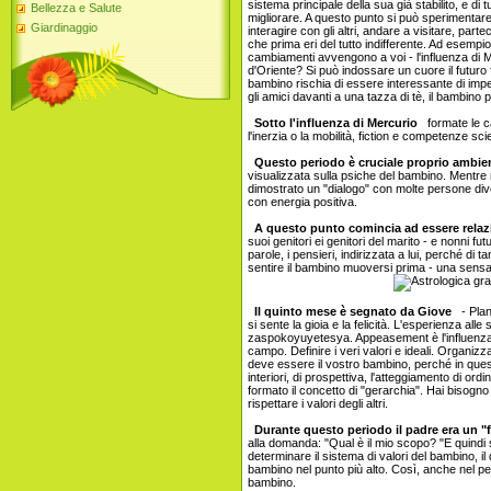
sistema principale della sua già stabilito, e di
Bellezza e Salute
migliorare. A questo punto si può sperimentare
Giardinaggio
interagire con gli altri, andare a visitare, part
che prima eri del tutto indifferente. Ad esempi
cambiamenti avvengono a voi - l'influenza di Me
d'Oriente? Si può indossare un cuore il futuro fi
bambino rischia di essere interessante di impe
gli amici davanti a una tazza di tè, il bambino 
Sotto l'influenza di Mercurio
formate le ca
l'inerzia o la mobilità, fiction e competenze scie
Questo periodo è cruciale proprio ambie
visualizzata sulla psiche del bambino. Mentre
dimostrato un "dialogo" con molte persone d
con energia positiva.
A questo punto comincia ad essere relazio
suoi genitori ei genitori del marito - e nonni 
parole, i pensieri, indirizzata a lui, perché di t
sentire il bambino muoversi prima - una sensa
Il quinto mese è segnato da Giove
- Plan
si sente la gioia e la felicità. L'esperienza alle 
zaspokoyuyetesya. Appeasement è l'influenza 
campo. Definire i veri valori e ideali. Organiz
deve essere il vostro bambino, perché in quest
interiori, di prospettiva, l'atteggiamento di ord
formato il concetto di "gerarchia". Hai bisogno 
rispettare i valori degli altri.
Durante questo periodo il padre era un "f
alla domanda: "Qual è il mio scopo? "E quindi s
determinare il sistema di valori del bambino, il d
bambino nel punto più alto. Così, anche nel pe
bambino.