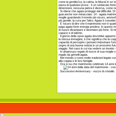
come la gentilezza, la calma, la fiducia in se s
paura di qualsiasi prova - è un sindacato forte 
dimensioni, nessuna pietra è diversa, come nel
Si ritiene che agata protegge dal difficoltà
guai anche non minacciato. 14 - agata matrimoni
moglie guardando il mondo più sicuro, ammorbi
più gentile, la cura per l'altro. Agata è conside
E 'sicuro di dire che il matrimonio non è quatto
paga agata forte energia positiva. In questo 
di nuovo divampare e diventare più forte. Si ri
capace e di talento.
Il giorno della sposi agata dovrebbe apparire 
la stessa immagine, il che significa che la c
capacità di percepire i pensieri indovinare l'um
segno di una buona notizia in un prossimo futur
viaggio. Nel caso in cui sia vedere un insetto -
In ahatovuyu regalo di nozze di sua moglie con
regalo da gemelli agata.
Nel mondo ci sono molte tradizioni legate con
alla coppia e le loro famiglie.
Ora si sa che matrimonio celebrato 14 anni d
. Successivo Anniversary - nozze di cristallo.