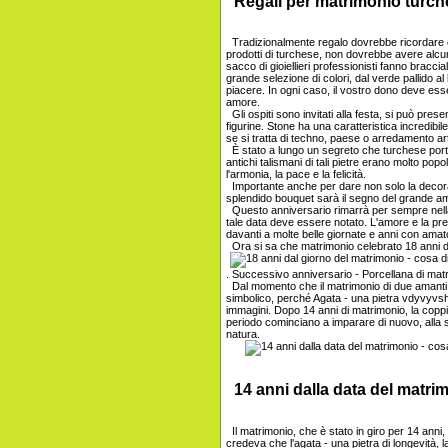
Regali per matrimonio turch
Tradizionalmente regalo dovrebbe ricordare e 
prodotti di turchese, non dovrebbe avere alcuna 
sacco di gioiellieri professionisti fanno bracci
grande selezione di colori, dal verde pallido al
piacere. In ogni caso, il vostro dono deve ess
amore.
Gli ospiti sono invitati alla festa, si può pre
figurine. Stone ha una caratteristica incredibi
se si tratta di techno, paese o arredamento ar
È stato a lungo un segreto che turchese porta 
antichi talismani di tali pietre erano molto po
l'armonia, la pace e la felicità.
Importante anche per dare non solo la decoraz
splendido bouquet sarà il segno del grande a
Questo anniversario rimarrà per sempre nella v
tale data deve essere notato. L'amore e la p
davanti a molte belle giornate e anni con amat
Ora si sa che matrimonio celebrato 18 anni d
. Successivo anniversario - Porcellana di mat
Dal momento che il matrimonio di due amanti
simbolico, perché Agata - una pietra vdyvyvsh
immagini. Dopo 14 anni di matrimonio, la coppi
periodo cominciano a imparare di nuovo, alla s
natura.
14 anni dalla data del matri
Il matrimonio, che è stato in giro per 14 anni
credeva che l'agata - una pietra di longevità, la 