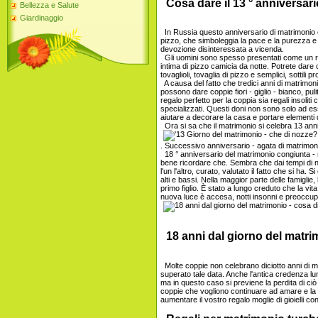
Cosa dare il 13 ° anniversari
Bellezza e Salute
Giardinaggio
In Russia questo anniversario di matrimonio c
pizzo, che simboleggia la pace e la purezza e 
devozione disinteressata a vicenda.
Gli uomini sono spesso presentati come un reg
intima di pizzo camicia da notte. Potrete dare
tovaglioli, tovaglia di pizzo e semplici, sottili pro
A causa del fatto che tredici anni di matrimonio 
possono dare coppie fiori - giglio - bianco, pul
regalo perfetto per la coppia sia regali insoliti
specializzati. Questi doni non sono solo ad 
aiutare a decorare la casa e portare elementi di 
Ora si sa che il matrimonio si celebra 13 ann
. Successivo anniversario - agata di matrimon
18 ° anniversario del matrimonio congiunta - m
bene ricordare che. Sembra che dai tempi d
l'un l'altro, curato, valutato il fatto che si ha.
alti e bassi. Nella maggior parte delle famiglie,
primo figlio. È stato a lungo creduto che la vita
nuova luce è accesa, notti insonni e preoccupa
18 anni dal giorno del matri
Molte coppie non celebrano diciotto anni di 
superato tale data. Anche l'antica credenza l
ma in questo caso si previene la perdita di ci
coppie che vogliono continuare ad amare e la c
aumentare il vostro regalo moglie di gioielli co