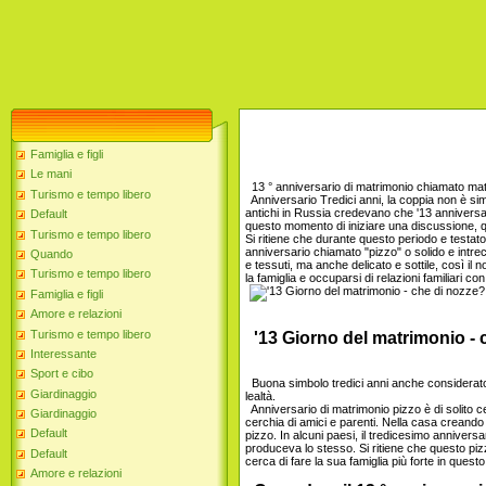
Famiglia e figli
Le mani
13 ° anniversario di matrimonio chiamato matr
Turismo e tempo libero
Anniversario Tredici anni, la coppia non è simb
antichi in Russia credevano che '13 anniversari
Default
questo momento di iniziare una discussione, q
Turismo e tempo libero
Si ritiene che durante questo periodo e testato 
anniversario chiamato "pizzo" o solido e intre
Quando
e tessuti, ma anche delicato e sottile, così i
Turismo e tempo libero
la famiglia e occuparsi di relazioni familiari co
Famiglia e figli
Amore e relazioni
Turismo e tempo libero
'13 Giorno del matrimonio - 
Interessante
Sport e cibo
Buona simbolo tredici anni anche considerato bi
Giardinaggio
lealtà.
Anniversario di matrimonio pizzo è di solito ce
Giardinaggio
cerchia di amici e parenti. Nella casa creand
Default
pizzo. In alcuni paesi, il tredicesimo anniversa
produceva lo stesso. Si ritiene che questo pizz
Default
cerca di fare la sua famiglia più forte in ques
Amore e relazioni