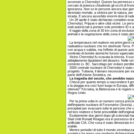
avvenuto a Chernobyl. Questo ha permesso di 
cercato di potenza chiudendo gli occhi di fronte
ignoranza. Non so le persone ancora due giorni
diventato mortale, a sinistra per la natura, per
strada. E ancora assorbito enormi dosi di radi
Un 28 aprile è stato dichiarato completo eva
Chernobyl, Pripyat e altre città vicine. Le per
stati autorizzati a portare solo prendere ID e a
Il raggio della zona di 30 km zona di esclusion
animali e la vegetazione della zona è stato dich
La temperatura nel reattore nei primi giorni r
radioattiva nucleare che tre obohnulo Terra. Pe
con acqua e sabbia, ma l'effetto di queste azio
centinaio di bombe atomiche furono sganciate
Vicino Chernobyl fu scavata la trincea. Il suo p
abbigliamento liquidatori del disastro. Nelle se
cemento (v. BC. Sarcofago per evitare perdite 
2000 centrale nucleare di Chernobyl è stato chi
progetto. Tuttavia, il denaro necessario per es
parte dell'Unione Sovietica, no.
La tragedia del secolo, che avrebbe nas
Chissà per quanto tempo a nascondere il gover
e la pioggia era così fuori luogo in Europa, dif
ottenuto" l'Ucraina, la Bielorussia e le regioni
Regno Unito.
Per la prima volta in un numero senza precedent
dell'impianto nucleare di Forsmarke (Svezia).
precipitati per evacuare tutte le persone che v
nel loro reattore e fonte prevedibile dell'origin
Esattamente due giorni dopo gli scienziati ha
Stati Uniti Ronald Reagan era in possesso di im
artificiale CIA. Che cosa è stato dimostrato i
stabile.
Mentre periodici di tutto il mondo strombazzato
sovietica ha preso una modesta dichiarazione