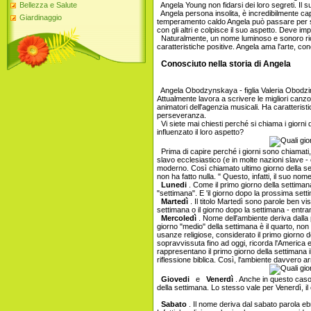
Bellezza e Salute
Angela Young non fidarsi dei loro segreti. Il
Angela persona insolita, è incredibilmente ca
Giardinaggio
temperamento caldo Angela può passare per ska
con gli altri e colpisce il suo aspetto. Deve imp
Naturalmente, un nome luminoso e sonoro rich
caratteristiche positive. Angela ama l'arte, co
Conosciuto nella storia di Angela
Angela Obodzynskaya - figlia Valeria Obodzins
Attualmente lavora a scrivere le migliori canz
animatori dell'agenzia musicali. Ha caratterist
perseveranza.
Vi siete mai chiesti perché si chiama i giorni
influenzato il loro aspetto?
Prima di capire perché i giorni sono chiamati,
slavo ecclesiastico (e in molte nazioni slave - 
moderno. Così chiamato ultimo giorno della s
non ha fatto nulla. " Questo, infatti, il suo nom
Lunedi
. Come il primo giorno della settiman
"settimana". E 'il giorno dopo la prossima se
Martedì
. Il titolo Martedì sono parole ben v
settimana o il giorno dopo la settimana - entram
Mercoledì
. Nome dell'ambiente deriva dalla
giorno "medio" della settimana è il quarto, non
usanze religiose, considerato il primo giorno 
sopravvissuta fino ad oggi, ricorda l'America e 
rappresentano il primo giorno della settimana 
riflessione biblica. Così, l'ambiente davvero a
Giovedi
e
Venerdì
. Anche in questo caso,
della settimana. Lo stesso vale per Venerdì, il
Sabato
. Il nome deriva dal sabato parola e