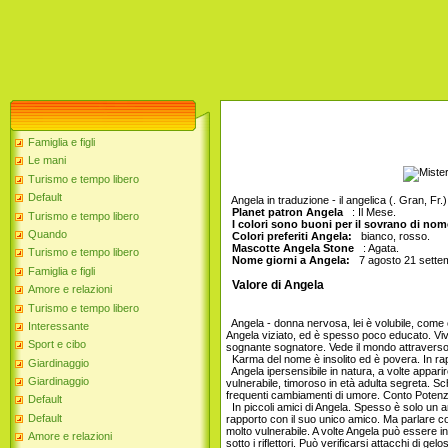
Famiglia e figli
Le mani
Turismo e tempo libero
Default
Angela in traduzione - il angelica (. Gran, Fr.)
Planet patron Angela
: Il Mese.
Turismo e tempo libero
I colori sono buoni per il sovrano di no
Quando
Colori preferiti Angela:
bianco, rosso.
Mascotte Angela Stone
: Agata.
Turismo e tempo libero
Nome giorni a Angela:
7 agosto 21 settemb
Famiglia e figli
Valore di Angela
Amore e relazioni
Turismo e tempo libero
Angela - donna nervosa, lei è volubile, come 
Interessante
Angela viziato, ed è spesso poco educato. Viv
Sport e cibo
sognante sognatore. Vede il mondo attraverso i
Karma del nome è insolito ed è povera. In rapid
Giardinaggio
Angela ipersensibile in natura, a volte appari
Giardinaggio
vulnerabile, timoroso in età adulta segreta. 
frequenti cambiamenti di umore. Conto Potenza 
Default
In piccoli amici di Angela. Spesso è solo un a
Default
rapporto con il suo unico amico. Ma parlare co
molto vulnerabile. A volte Angela può essere i
Amore e relazioni
sotto i riflettori. Può verificarsi attacchi di gel