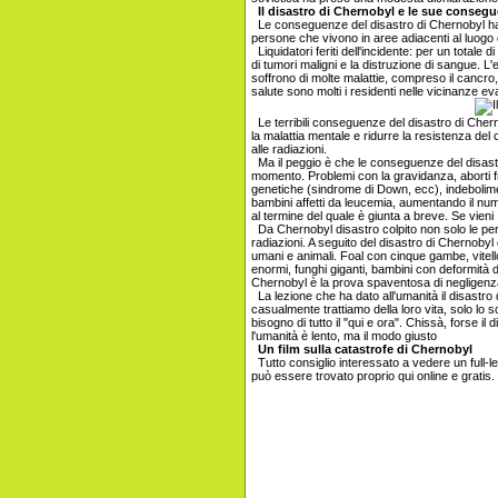
Il disastro di Chernobyl e le sue conseg
Le conseguenze del disastro di Chernobyl ha d
persone che vivono in aree adiacenti al luogo 
Liquidatori feriti dell'incidente: per un totale
di tumori maligni e la distruzione di sangue. L'e
soffrono di molte malattie, compreso il cancro
salute sono molti i residenti nelle vicinanze eva
Le terribili conseguenze del disastro di Chernob
la malattia mentale e ridurre la resistenza del co
alle radiazioni.
Ma il peggio è che le conseguenze del disastr
momento. Problemi con la gravidanza, aborti fr
genetiche (sindrome di Down, ecc), indebolim
bambini affetti da leucemia, aumentando il numer
al termine del quale è giunta a breve. Se vieni
Da Chernobyl disastro colpito non solo le person
radiazioni. A seguito del disastro di Chernobyl
umani e animali. Foal con cinque gambe, vitel
enormi, funghi giganti, bambini con deformità d
Chernobyl è la prova spaventosa di negligen
La lezione che ha dato all'umanità il disastro
casualmente trattiamo della loro vita, solo lo
bisogno di tutto il "qui e ora". Chissà, forse il 
l'umanità è lento, ma il modo giusto
Un film sulla catastrofe di Chernobyl
Tutto consiglio interessato a vedere un full-
può essere trovato proprio qui online e gratis