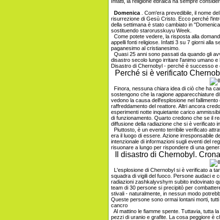
Infatti, la religione ebraica ha sempre conside
Domenica
. Com'era prevedibile, il nome de
risurrezione di Gesù Cristo. Ecco perché l'int
della settimana è stato cambiato in "Domenica
sostituendo starorusskuyu Week.
Come potete vedere, la risposta alla domanda 
appelli fonti religiose. Infatti 3 su 7 giorni al
paganesimo al cristianesimo.
Quasi 25 anni sono passati da quando gli avven
disastro secolo lungo irritare l'animo umano 
Disastro di Chernobyl - perché è successo e 
Perché si è verificato Chernob
Finora, nessuna chiara idea di ciò che ha caus
sostengono che la ragione apparecchiature difett
vedono la causa dell'esplosione nel fallimento
raffreddamento del reattore. Altri ancora credo
esperimenti notte inquietante carico ammissibil
di funzionamento. Quarto credono che se il reat
diffusione della radiazione che si è verificato i
Piuttosto, è un evento terribile verificato att
era il luogo di essere. Azione irresponsabile de
intenzionale di informazioni sugli eventi del r
risuonare a lungo per rispondere di una genera
Il disastro di Chernobyl. Cron
L'esplosione di Chernobyl si è verificato a ta
squadra di vigili del fuoco. Persone audaci e c
radiazioni zashkalyvshym subito indovinato q
team di 30 persone si precipitò per combattere 
stivali - naturalmente, in nessun modo potrebbe
Queste persone sono ormai lontani morti, tutti 
cancro
Al mattino le fiamme spente. Tuttavia, tutta l
pezzi di uranio e grafite. La cosa peggiore è 