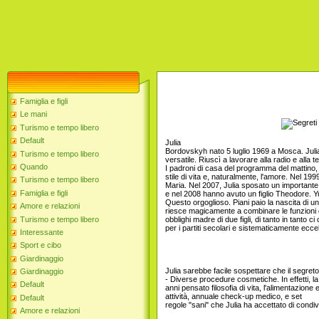
Famiglia e figli
Le mani
Turismo e tempo libero
Default
Julia
Bordovskyh nato 5 luglio 1969 a Mosca. Jul
Turismo e tempo libero
versatile. Riuscì a lavorare alla radio e alla te
Quando
I padroni di casa del programma del mattino, sc
stile di vita e, naturalmente, l'amore. Nel 1999
Turismo e tempo libero
Maria. Nel 2007, Julia sposato un importante 
Famiglia e figli
e nel 2008 hanno avuto un figlio Theodore. Yuli
Questo orgoglioso. Piani paio la nascita di u
Amore e relazioni
riesce magicamente a combinare le funzioni d
Turismo e tempo libero
obblighi madre di due figli, di tanto in tanto ci 
per i partiti secolari e sistematicamente eccel
Interessante
Sport e cibo
Giardinaggio
Julia sarebbe facile sospettare che il segreto
Giardinaggio
- Diverse procedure cosmetiche. In effetti, la 
Default
anni pensato filosofia di vita, l'alimentazione e l
attività, annuale check-up medico, e set
Default
regole "sani" che Julia ha accettato di condivid
Amore e relazioni