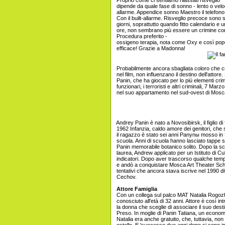
Proprio come ci sentiamo rilassati risveglio
dipende da quale fase di sonno - lento o vel
allarme. Appendice sonno Maestro il telefono 
Con il built-allarme. Risveglio precoce sono st
giorni, soprattutto quando fitto calendario e 
ore, non sembrano più essere un crimine cont
Procedura preferito -
ossigeno terapia, nota come Oxy e così popol
efficace! Grazie a Madonna!
Probabilmente ancora sbagliata coloro che cr
nel film, non influenzano il destino dell'attor
Panin, che ha giocato per lo più elementi crimin
funzionari, i terroristi e altri criminali, 7 Mar
nel suo appartamento nel sud-ovest di Mosc
Andrey Panin è nato a Novosibirsk, il figlio di 
1962 Infanzia, caldo amore dei genitori, che 
il ragazzo è stato sei anni Panynы mosso i
scuola. Anni di scuola hanno lasciato tappe si
Panin memorabile botanico solito. Dopo la scu
laurea, Andrew applicato per un Istituto di C
indicatori. Dopo aver trascorso qualche temp
e andò a conquistare Mosca Art Theater Schoo
tentativi che ancora stava iscrive nel 1990 
Cechov.
Attore Famiglia
Con un collega sul palco MAT Natalia Rogoz
conosciuto all'età di 32 anni. Attore è così int
la donna che sceglie di associare il suo des
Preso. In moglie di Panin Tatiana, un economist
Natalia era anche gratuito, che, tuttavia, non