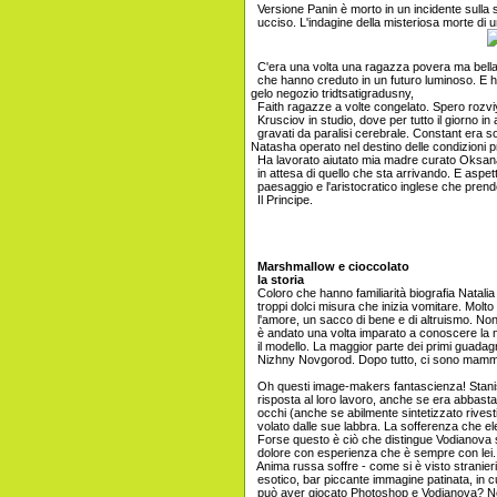
Versione Panin è morto in un incidente sulla
ucciso. L'indagine della misteriosa morte di
C'era una volta una ragazza povera ma bell
che hanno creduto in un futuro luminoso. E han
gelo negozio tridtsatigradusny,
Faith ragazze a volte congelato. Spero rozv
Krusciov in studio, dove per tutto il giorno in a
gravati da paralisi cerebrale. Constant era s
Natasha operato nel destino delle condizioni 
Ha lavorato aiutato mia madre curato Oksana
in attesa di quello che sta arrivando. E aspett
paesaggio e l'aristocratico inglese che prende
Il Principe.
Marshmallow e cioccolato
la storia
Coloro che hanno familiarità biografia Natalia
troppi dolci misura che inizia vomitare. Molto
l'amore, un sacco di bene e di altruismo. No
è andato una volta imparato a conoscere la nasc
il modello. La maggior parte dei primi guadagni
Nizhny Novgorod. Dopo tutto, ci sono mamma
Oh questi image-makers fantascienza! Stanis
risposta al loro lavoro, anche se era abbast
occhi (anche se abilmente sintetizzato rivest
volato dalle sue labbra. La sofferenza che ele
Forse questo è ciò che distingue Vodianova su t
dolore con esperienza che è sempre con lei. C
Anima russa soffre - come si è visto stranieri
esotico, bar piccante immagine patinata, in cui 
può aver giocato Photoshop e Vodianova? N