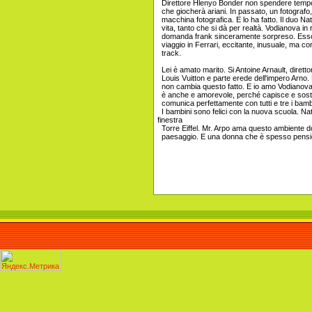
Direttore Hlenyo Bonder non spendere tempo 
che giocherà ariani. In passato, un fotografo, 
macchina fotografica. E lo ha fatto. Il duo Na
vita, tanto che si dà per realtà. Vodianova in 
domanda frank sinceramente sorpreso. Esso 
viaggio in Ferrari, eccitante, inusuale, ma co
track.
Lei è amato marito. Si Antoine Arnault, diretto
Louis Vuitton e parte erede dell'impero Arno
non cambia questo fatto. E io amo Vodianova 
è anche e amorevole, perché capisce e sostie
comunica perfettamente con tutti e tre i bambini
I bambini sono felici con la nuova scuola. Nat
finestra
Torre Eiffel. Mr. Arpo ama questo ambiente do
paesaggio. E una donna che è spesso pensie