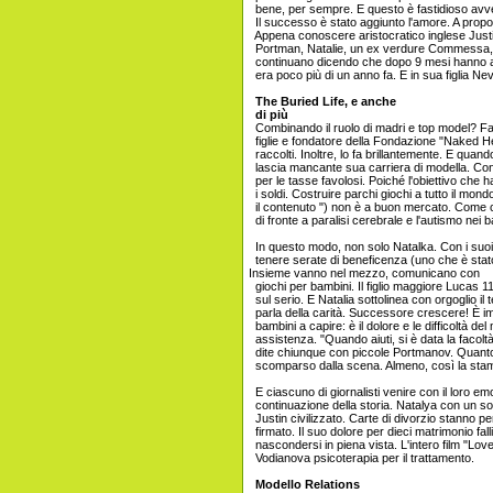
bene, per sempre. E questo è fastidioso avve
Il successo è stato aggiunto l'amore. A propos
Appena conoscere aristocratico inglese Just
Portman, Natalie, un ex verdure Commessa, lit
continuano dicendo che dopo 9 mesi hanno 
era poco più di un anno fa. E in sua figlia Neva 
The Buried Life, e anche
di più
Combinando il ruolo di madri e top model? Facil
figlie e fondatore della Fondazione "Naked He
raccolti. Inoltre, lo fa brillantemente. E quando
lascia mancante sua carriera di modella. Co
per le tasse favolosi. Poiché l'obiettivo che h
i soldi. Costruire parchi giochi a tutto il mond
il contenuto ") non è a buon mercato. Come c
di fronte a paralisi cerebrale e l'autismo nei 
In questo modo, non solo Natalka. Con i suoi 
tenere serate di beneficenza (uno che è stato s
Insieme vanno nel mezzo, comunicano con
giochi per bambini. Il figlio maggiore Lucas 
sul serio. E Natalia sottolinea con orgoglio i
parla della carità. Successore crescere! È i
bambini a capire: è il dolore e le difficoltà de
assistenza. "Quando aiuti, si è data la facoltà
dite chiunque con piccole Portmanov. Quanto
scomparso dalla scena. Almeno, così la sta
E ciascuno di giornalisti venire con il loro e
continuazione della storia. Natalya con un so
Justin civilizzato. Carte di divorzio stanno p
firmato. Il suo dolore per dieci matrimonio fall
nascondersi in piena vista. L'intero film "Lov
Vodianova psicoterapia per il trattamento.
Modello Relations