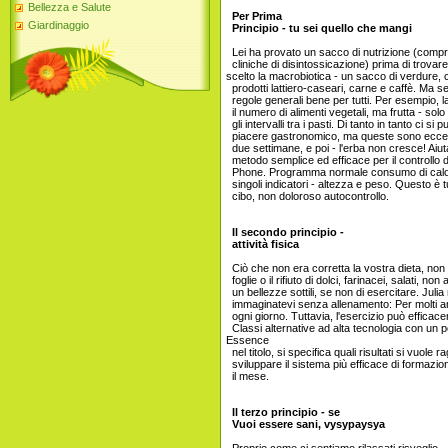
Bellezza e Salute
Per Prima
Giardinaggio
Principio - tu sei quello che mangi
Lei ha provato un sacco di nutrizione (compr
cliniche di disintossicazione) prima di trovar
scelto la macrobiotica - un sacco di verdure, cer
prodotti lattiero-caseari, carne e caffè. Ma se
regole generali bene per tutti. Per esempio,
il numero di alimenti vegetali, ma frutta - sol
gli intervalli tra i pasti. Di tanto in tanto ci si
piacere gastronomico, ma queste sono eccezion
due settimane, e poi - l'erba non cresce! Aiut
metodo semplice ed efficace per il controllo 
Phone. Programma normale consumo di calori
singoli indicatori - altezza e peso. Questo è t
cibo, non doloroso autocontrollo.
Il secondo principio -
attività fisica
Ciò che non era corretta la vostra dieta, non 
foglie o il rifiuto di dolci, farinacei, salati, non
un bellezze sottili, se non di esercitare. Julia
immaginatevi senza allenamento: Per molti ann
ogni giorno. Tuttavia, l'esercizio può efficac
Classi alternative ad alta tecnologia con un pe
Essence
nel titolo, si specifica quali risultati si vuole
sviluppare il sistema più efficace di formazio
il mese.
Il terzo principio - se
Vuoi essere sani, vysypaysya