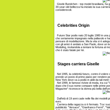
Gisele Bundchen - top model brasiliana, ha gu
34-year-old bellezza ha iniziato la sua carrie
considerevoli.
Celebrities Origin
Future Star podio nato 20 luglio 1980 in una
che seriamente impegnato nella pallavolo e ha
pensare di modellazione. Ma la vita si è adegu
con gli amici è andato a San Paolo, dove un loc
Modeling, invitandola a tentare la fortuna al m
che è stato fatale per lei.
Stages carriera Giselle
Nel 1995, la celebrità futuro, contro il volere
prende un posto di primo piano per rendere per
New York dove va a podio in abiti da tali met
Nel 1999, le famose riviste di moda, tra cui 
dopo che il suo nome compare nelle prime posiz
Magazine" riconosce la donna più bella dell'un
Dall'età di 19 anni cade nelle fila dei modelli p
euro.
Carriera della ragazza si è fermato. Tra i suo
pubblicità: "Versace", "Gianfranco Ferré", "Vale