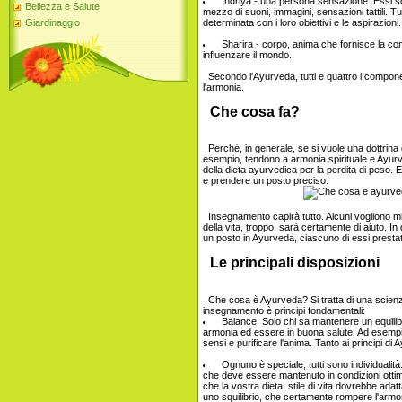
Indriya - una persona sensazione. Essi so
Bellezza e Salute
mezzo di suoni, immagini, sensazioni tattili. T
determinata con i loro obiettivi e le aspirazioni.
Giardinaggio
Sharira - corpo, anima che fornisce la com
influenzare il mondo.
Secondo l'Ayurveda, tutti e quattro i compone
l'armonia.
Che cosa fa?
Perché, in generale, se si vuole una dottrina 
esempio, tendono a armonia spirituale e Ayurved
della dieta ayurvedica per la perdita di peso. 
e prendere un posto preciso.
Insegnamento capirà tutto. Alcuni vogliono migl
della vita, troppo, sarà certamente di aiuto. I
un posto in Ayurveda, ciascuno di essi prestat
Le principali disposizioni
Che cosa è Ayurveda? Si tratta di una scienza su
insegnamento è principi fondamentali:
Balance. Solo chi sa mantenere un equilibr
armonia ed essere in buona salute. Ad esempio, 
sensi e purificare l'anima. Tanto ai principi di
Ognuno è speciale, tutti sono individualità.
che deve essere mantenuto in condizioni ottimali
che la vostra dieta, stile di vita dovrebbe adat
uno squilibrio, che certamente rompere l'armo