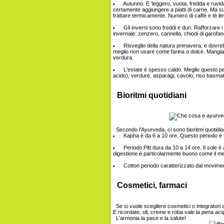
Autunno. E 'leggero, vuota, fredda e ruvid
certamente aggiungere a piatti di carne. Ma s
trattare termicamente. Numero di caffè e tè limi
Gli inverni sono freddi e duri. Rafforzare i
invernale: zenzero, cannella, chiodi di garofan
Risveglio della natura primavera, e dovrebb
meglio non usare come farina o dolce. Mangiare f
verdura.
L'estate è spesso caldo. Meglio questo per
acido), verdure, asparagi, cavolo, riso basma
Bioritmi quotidiani
Secondo l'Ayurveda, ci sono bioritmi quotidiani.
Kapha è da 6 a 10 ore. Questo periodo è s
Periodo Pitt dura da 10 a 14 ore. Il sole è
digestione è particolarmente buono come il m
Cotton periodo caratterizzato dal movimento 
Cosmetici, farmaci
Se si vuole scegliere cosmetici o integratori a
E ricordate, oli, creme e roba vale la pena acqu
L'armonia la pace e la salute!