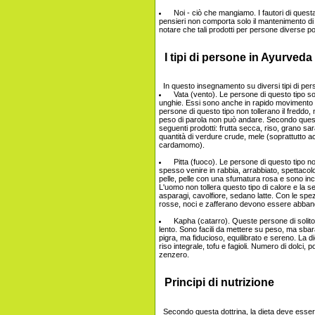
Noi - ciò che mangiamo. I fautori di questa 
pensieri non comporta solo il mantenimento di u
notare che tali prodotti per persone diverse p
I tipi di persone in Ayurveda
In questo insegnamento su diversi tipi di per
Vata (vento). Le persone di questo tipo sono s
unghie. Essi sono anche in rapido movimento co
persone di questo tipo non tollerano il freddo
peso di parola non può andare. Secondo questa
seguenti prodotti: frutta secca, riso, grano sar
quantità di verdure crude, mele (soprattutto a
cardamomo).
Pitta (fuoco). Le persone di questo tipo no
spesso venire in rabbia, arrabbiato, spettacolo a
pelle, pelle con una sfumatura rosa e sono in
L'uomo non tollera questo tipo di calore e la set
asparagi, cavolfiore, sedano latte. Con le spe
rosse, noci e zafferano devono essere abban
Kapha (catarro). Queste persone di solit
lento. Sono facili da mettere su peso, ma sbara
pigra, ma fiducioso, equilibrato e sereno. La
riso integrale, tofu e fagioli. Numero di dolci, 
zenzero.
Principi di nutrizione
Secondo questa dottrina, la dieta deve essere 