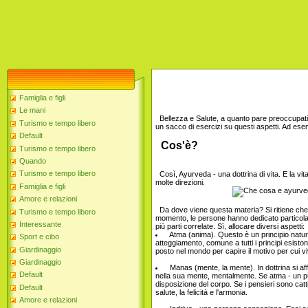
Famiglia e figli
Le mani
Bellezza e Salute, a quanto pare preoccupati p
Turismo e tempo libero
un sacco di esercizi su questi aspetti. Ad es
Default
Cos'è?
Turismo e tempo libero
Quando
Turismo e tempo libero
Così, Ayurveda - una dottrina di vita. E la vit
molte direzioni.
Famiglia e figli
Amore e relazioni
Da dove viene questa materia? Si ritiene che qu
Turismo e tempo libero
momento, le persone hanno dedicato particolar
Interessante
più parti correlate. Sì, allocare diversi aspetti:
Atma (anima). Questo è un principio natural
Sport e cibo
atteggiamento, comune a tutti i principi esisto
Giardinaggio
posto nel mondo per capire il motivo per cui vi
Giardinaggio
Manas (mente, la mente). In dottrina si aff
Default
nella sua mente, mentalmente. Se atma - un pu
disposizione del corpo. Se i pensieri sono cat
Default
salute, la felicità e l'armonia.
Amore e relazioni