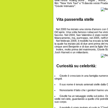
delle riviste "Rolling Stone", "Vogue", "Arena",
film: "New York Taxi" e "Il diavolo veste Prada
"Gisele Intimates".
Vita passerella stelle
Nel 2000 ha iniziato una storia d'amore con
DiCaprio. Una volta famoso rubacuori ha visto 
fascino. Nel 2004, San Valentino è stato nomin
fidanzamento, ma, purtroppo, nel 2005, nell'Uni
Nel febbraio 2009, il modello ha trovato la feli
la quale ha iniziato più di due anni prima del mat
cinque anni Benjamin e di due anni la figlia Viv
Inoltre, molto prima del matrimonio, Gisele Bün
Josh Harnett e un miliardario.
Curiosità su celebrità:
Gisele è cresciuto in una famiglia numerosa
singoli.
Il suo nome è tenuto antenati stelle dalla 
Nonostante il fatto che i genitori hanno un
Giselle ha un tatuaggio stella sul polso. 
stelle nel cielo, guardando a quello che potre
suo corpo.
Il modello è stato invitato al ruolo in "Ch