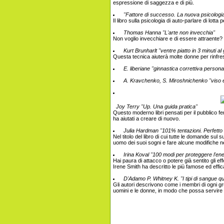
espressione di saggezza e di più.
"Fattore di successo. La nuova psicologia
Il libro sulla psicologia di auto-parlare di lott
Thomas Hanna "L'arte non invecchia"
Non voglio invecchiare e di essere attraente?
Kurt Brunharlt "ventre piatto in 3 minuti al 
Questa tecnica aiuterà molte donne per rinfr
E. liberiane "ginnastica correttiva persona
A. Kravchenko, S. Miroshnichenko "viso e
Joy Terry "Up. Una guida pratica"
Questo moderno libri pensati per il pubblico femm
ha aiutati a creare di nuovo.
Julia Hardman "101% tentazioni. Perfetto 
Nel titolo del libro di cui tutte le domande su
uomo dei suoi sogni e fare alcune modifiche n
Irina Koval "100 modi per proteggere l'ene
Hai paura di attacco o potere già sentito gli ef
Irene Smith ha descritto le più famose ed effi
D'Adamo P. Whitney K. "I tipi di sangue qua
Gli autori descrivono come i membri di ogni gr
uomini e le donne, in modo che possa servire