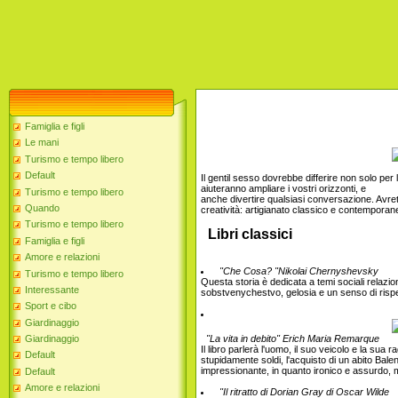
Famiglia e figli
Le mani
Turismo e tempo libero
Default
Il gentil sesso dovrebbe differire non solo per l
aiuteranno ampliare i vostri orizzonti, e
Turismo e tempo libero
anche divertire qualsiasi conversazione. Avret
Quando
creatività: artigianato classico e contemporan
Turismo e tempo libero
Libri classici
Famiglia e figli
Amore e relazioni
"Che Cosa? "Nikolai Chernyshevsky
Turismo e tempo libero
Questa storia è dedicata a temi sociali relazion
Interessante
sobstvenychestvo, gelosia e un senso di rispett
Sport e cibo
Giardinaggio
"La vita in debito" Erich Maria Remarque
Giardinaggio
Il libro parlerà l'uomo, il suo veicolo e la su
Default
stupidamente soldi, l'acquisto di un abito Balen
impressionante, in quanto ironico e assurdo, ma
Default
Amore e relazioni
"Il ritratto di Dorian Gray di Oscar Wilde