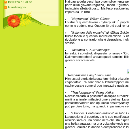
Hai paura della vecchiaia o semplicemente per 
Bellezza e Salute
parte di un giovane ragazzo, Dorian. Egli man
Giardinaggio
ha iniziato all'età di posto. Ma l'espressione 
impara da un libro.
"Neyromant" William Gibson
Lo stile di questo lavoro - cyberpunk. È popolare
come lo vedono ora. Questo libro è così roman
"Il signore delle mosche" di William Goldin
Il libro tocca le questioni morali ed etiche. S
rivoluzione al contrario, che è degradato. Inol
stessa.
"Mattatoio 5" Kurt Vonnegut
In realtà, il sottotitolo di questo romanzo - "C
Dal momento che è andato quasi bambini. Il libro
giovani ancora in vita.
"Respirazione Easy" Ivan Bunin
Himnasttsi storia della sua femminilità e la pri
colpo fatale. L'autore offre ai lettori l'opportun
capire cosa e come si può impazzire qualsias
"Trasformazione" Franz Kafka
Novella vi darà la possibilità di capire e real
mattina animale: millepiedi omerzytelnoy. La su
possiamo vedere che opuscolo absurdystskyy K
può perdere tutto, ma quando impariamo e veder
"I francesi Lieutenant Padrona" di John F
La questione di coscienza e le sue manifestazio
all'inizio sarà di una donna nera che sta aspe
una bella ragazza, ma una volta che vede una do
giovani uomini e le donne a comprendere le lor