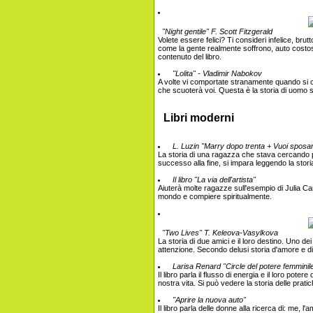
"Night gentile" F. Scott Fitzgerald
Volete essere felici? Ti consideri infelice, br
come la gente realmente soffrono, auto costose,
contenuto del libro.
"Lolita" - Vladimir Nabokov
A volte vi comportate stranamente quando si co
che scuoterà voi. Questa è la storia di uomo su
Libri moderni
L. Luzin "Marry dopo trenta + Vuoi sposar
La storia di una ragazza che stava cercando per 
successo alla fine, si impara leggendo la storia
Il libro "La via dell'artista"
Aiuterà molte ragazze sull'esempio di Julia Came
mondo e compiere spiritualmente.
"Two Lives" T. Keleova-Vasylkova
La storia di due amici e il loro destino. Uno d
attenzione. Secondo delusi storia d'amore e di 
Larisa Renard "Circle del potere femminile.
Il libro parla il flusso di energia e il loro poter
nostra vita. Si può vedere la storia delle prati
"Aprire la nuova auto"
Il libro parla delle donne alla ricerca di: me, l'a