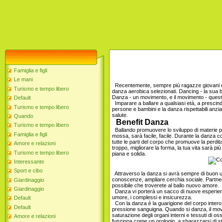
Famiglia e figli
Le mani
Recentemente, sempre più ragazze giovani e r
Turismo e tempo libero
danza aerobica selezionati. Dancing - la sua be
Danza - un movimento, e il movimento - questa
Default
Imparare a ballare a qualsiasi età, a presci
Turismo e tempo libero
persone e bambini e la danza rispettabili anzian
salute.
Quando
Benefit Danza
Turismo e tempo libero
Ballando promuovere lo sviluppo di materie pl
Famiglia e figli
mossa, sarà facile, facile. Durante la danza coinv
tutte le parti del corpo che promuove la perdit
Amore e relazioni
troppo, migliorare la forma, la tua vita sarà p
Turismo e tempo libero
piana e solida.
Interessante
Sport e cibo
Attraverso la danza si avrà sempre di buon um
conoscenze, ampliare cerchia sociale. Partner
Giardinaggio
possibile che troverete al ballo nuovo amore.
Giardinaggio
Danza vi porterà un sacco di nuove esperienze
umore, i complessi e insicurezza.
Default
Con la danza è la guarigione del corpo intero.
Default
pressione sanguigna. Quando si danza, il movim
saturazione degli organi interni e tessuti di oss
Amore e relazioni
funziona come un orologio, a sbarazzarsi di st