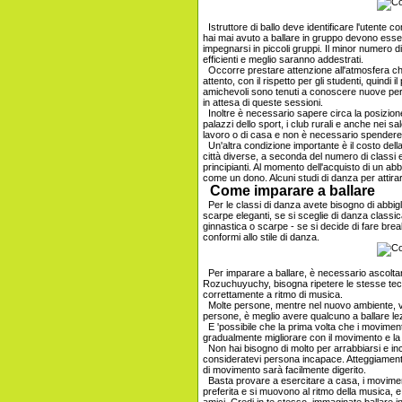
Istruttore di ballo deve identificare l'utente 
hai mai avuto a ballare in gruppo devono essere
impegnarsi in piccoli gruppi. Il minor numero di
efficienti e meglio saranno addestrati.
Occorre prestare attenzione all'atmosfera che
attento, con il rispetto per gli studenti, quindi 
amichevoli sono tenuti a conoscere nuove per
in attesa di queste sessioni.
Inoltre è necessario sapere circa la posizione 
palazzi dello sport, i club rurali e anche nei s
lavoro o di casa e non è necessario spendere
Un'altra condizione importante è il costo della
città diverse, a seconda del numero di classi e
principianti. Al momento dell'acquisto di un abbo
come un dono. Alcuni studi di danza per attirare i
Come imparare a ballare
Per le classi di danza avete bisogno di abbi
scarpe eleganti, se si sceglie di danza class
ginnastica o scarpe - se si decide di fare br
conformi allo stile di danza.
Per imparare a ballare, è necessario ascoltare 
Rozuchuyuchy, bisogna ripetere le stesse tecn
correttamente a ritmo di musica.
Molte persone, mentre nel nuovo ambiente, ve
persone, è meglio avere qualcuno a ballare lez
E 'possibile che la prima volta che i movimenti
gradualmente migliorare con il movimento e la 
Non hai bisogno di molto per arrabbiarsi e i
consideratevi persona incapace. Atteggiamento 
di movimento sarà facilmente digerito.
Basta provare a esercitare a casa, i moviment
preferita e si muovono al ritmo della musica, e