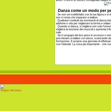
amici. Credi in te stesso, immaginate ballare in
Danza come un modo per pe
Se non sei soddisfatto con la tua figura e si è i
non vi resta che imparare a ballare.
Qualsiasi costituiti da movimenti di danza int
addome e vita per migliorare la forma e odiat
Quando si danza, si migliora non solo l'umore,
migliora la funzione dei muscoli e aumenta il fl
sale.
Se ti vergogni del loro peso in eccesso o non 
può iniziare a ballare voi stessi, scaricando dall
formazione. E proprio una giornata di effettua
con l'obesità. La cosa più importante - che v