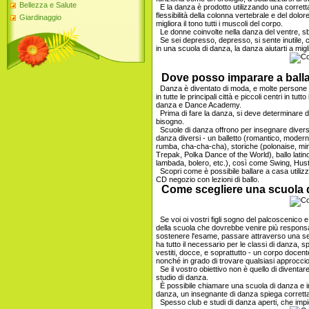
Bellezza e Salute
E la danza è prodotto utilizzando una corrett
flessibilità della colonna vertebrale e del dolor
Giardinaggio
migliora il tono tutti i muscoli del corpo.
Le donne coinvolte nella danza del ventre, sbar
Se sei depresso, depresso, si sente inutile, c
in una scuola di danza, la danza aiutarti a migl
Dove posso imparare a ball
Danza è diventato di moda, e molte persone v
in tutte le principali città e piccoli centri in tut
danza e Dance Academy.
Prima di fare la danza, si deve determinare da
bisogno.
Scuole di danza offrono per insegnare diversi st
danza diversi - un balletto (romantico, moderno
rumba, cha-cha-cha), storiche (polonaise, mi
Trepak, Polka Dance of the World), ballo lat
lambada, bolero, etc.), così come Swing, Hustl
Scopri come è possibile ballare a casa utiliz
CD negozio con lezioni di ballo.
Come scegliere una scuola 
Se voi oi vostri figli sogno del palcoscenico e 
della scuola che dovrebbe venire più responsab
sostenere l'esame, passare attraverso una se
ha tutto il necessario per le classi di danza, sp
vestiti, docce, e soprattutto - un corpo doce
nonché in grado di trovare qualsiasi approcci
Se il vostro obiettivo non è quello di diventare 
studio di danza.
È possibile chiamare una scuola di danza e im
danza, un insegnante di danza spiega corretta
Spesso club e studi di danza aperti, che impi