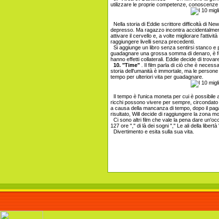
utilizzare le proprie competenze, conoscenze
Nella storia di Eddie scrittore difficoltà di N
depresso. Ma ragazzo incontra accidentalmente 
attivare il cervello e, a volte migliorare l'atti
raggiungere livelli senza precedenti.
Si aggiunge un libro senza sentirsi stanco e
guadagnare una grossa somma di denaro, è fel
hanno effetti collaterali. Eddie decide di trova
10. "Time"
. Il film parla di ciò che è neces
storia dell'umanità è immortale, ma le person
tempo per ulteriori vita per guadagnare.
Il tempo è l'unica moneta per cui è possibile 
ricchi possono vivere per sempre, circondato d
a causa della mancanza di tempo, dopo il pagam
risultato, Will decide di raggiungere la zona mol
Ci sono altri film che vale la pena dare un'occ
127 ore "," di là dei sogni "," Le ali della libertà "
Divertimento e esita sulla sua vita.