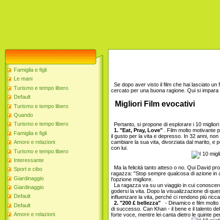
Famiglia e figli
Le mani
Se dopo aver visto il film che hai lasciato un f
Turismo e tempo libero
cercato per una buona ragione. Qui si impara 
Default
Migliori Film evocativi
Turismo e tempo libero
Quando
Turismo e tempo libero
Pertanto, si propone di esplorare i 10 migliori 
1. "Eat, Pray, Love"
. Film molto motivante p
Famiglia e figli
il gusto per la vita e depresso. In 32 anni, no
cambiare la sua vita, divorziata dal marito, e
Amore e relazioni
con lui.
Turismo e tempo libero
Interessante
Ma la felicità tanto atteso o no. Qui David pro
Sport e cibo
ragazza: "Stop sempre qualcosa di azione in at
Giardinaggio
l'opzione migliore.
La ragazza va su un viaggio in cui conoscere i
Giardinaggio
godersi la vita. Dopo la visualizzazione di 
Default
influenzare la vita, perché ci rendono più ricc
2. "200 £ bellezza"
- Dinamico e film molto i
Default
di successo. Can Khan - il bene e il talento d
Amore e relazioni
forte voce, mentre lei canta dietro le quinte p