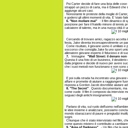
Poi Carter decide di fare una lista delle cose 
strappò un pezzo di carta, ma è Edward che si 
aggiunge alcuni casi.
Nonostante le proteste della moglie di Carter, v
e godersi gli ultimi momenti di vita. E 'stato fatto
6. "Non mollare mai"
- Il film dinamico di 
posizione per fare il fratello minore di tennis p
calciatore di talento, ma in una nuova città è 
Cercando di trovare amici, ragazzo accetta il s
festa, Jake diventa inconsapevolmente un parti
Come risultato, il giovane uomo è umiliato e p
soccorso che consiglia Jake fa uno sport unico 
allenatore giovane esperto è fiducioso e di su
7.
Immagine
"Wall Street: il denaro no
Questa è una foto di un business, il desiderio
dalla prigione e decide di nuovo per avere s
che i suoi metodi non funzionano e non sono a
E poi sulla strada ha incontrato una giovane e 
affare e promette di aiutare a raggiungere fuori
risposta a Gordon Jacob dovrebbe aiutare ad
8. "The Secret"
. Questo documentario, ma f
come vuole. Il film è composto da interviste medic
seguaci degli antichi insegnamenti.
Parlano di vita, sul ruolo dell'uomo nell'ambien
le idee insieme e analizzare, possiamo conclud
mondo sbarazzarsi di paure e pregiudizi inutili
sogni.
Chiunque che è stato intervistato nel film, che
come questo mistero è contribuito a cambiare l
9. "Area of ​​Darkness"
- Un film che la gen