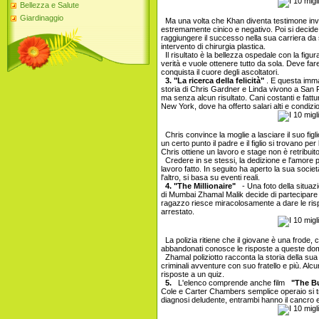
Bellezza e Salute
Giardinaggio
Ma una volta che Khan diventa testimone invo
estremamente cinico e negativo. Poi si decide
raggiungere il successo nella sua carriera da 
intervento di chirurgia plastica.
Il risultato è la bellezza ospedale con la figu
verità e vuole ottenere tutto da sola. Deve far
conquista il cuore degli ascoltatori.
3. "La ricerca della felicità"
. E questa immag
storia di Chris Gardner e Linda vivono a San F
ma senza alcun risultato. Cani costanti e fatt
New York, dove ha offerto salari alti e condizio
Chris convince la moglie a lasciare il suo figl
un certo punto il padre e il figlio si trovano pe
Chris ottiene un lavoro e stage non è retribuito
Credere in se stessi, la dedizione e l'amore p
lavoro fatto. In seguito ha aperto la sua societ
l'altro, si basa su eventi reali.
4. "The Millionaire"
- Una foto della situazio
di Mumbai Zhamal Malik decide di partecipare a
ragazzo riesce miracolosamente a dare le risp
arrestato.
La polizia ritiene che il giovane è una frode, 
abbandonati conosce le risposte a queste doman
Zhamal poliziotto racconta la storia della sua
criminali avventure con suo fratello e più. Alcu
risposte a un quiz.
5.
L'elenco comprende anche film
"The Bu
Cole e Carter Chambers semplice operaio si t
diagnosi deludente, entrambi hanno il cancro 