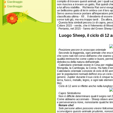
compito di trovare questi animali, per i quali s
Giardinaggio
non riusciva a trovare un gatto, Rat quindi chi
Giardinaggio
a lui all'ora stabilita . Richiesta Rat servi e
un bellissimo gatto di lei in ombra con il loro 
Servo aveva invece portare all'imperatore pr
classificata ultima - XII . Il desiderio di essere 
corse tutti giù, ma era troppo tardi . Da allora, 
Questa lista simboli pecora (o di capra, pecor
Colore 2015 - verde, che è l'elemento di Wood
Pertanto, nel 2015 - l'anno del Green Sheep 
Luogo Sheep, il ciclo di 12 a
Posizione pecore in oroscopo orientale
Secondo la leggenda, ogni animale che era in 
che sono nati nel corso dell'anno che stann
qualità intrinseche come cattivi e buoni, perme
debolezza della natura dell'animale.
Calendario orientale esiste in Cina per migliaia 
Mongolia, la Cambogia, la Corea. Ha fatto il te
Calendario orientale consiste di ciclo di 60 anni, 
per le popolazioni nomadi dell'est era un ciclo 
genere. Jupiter durante il suo ciclo è cinque t
terra, fuoco, metallo, legno, e ogni tale eleme
blu).
Ciclo di 12 anni si riflette anche nella lungh
Capre Simbolismo
Non è difficile determinare quali il segno nel 
Come abbiamo accennato - Sheep ottavo anno. 
e perseveranza rione, nonostante qualche tim
Notare che!
Solo persone attive possono vivere felicemen
sconvolgere questo animale prudente, nonosta