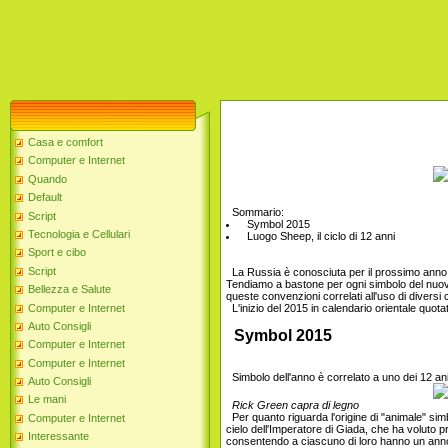
Casa e comfort
Computer e Internet
Quando
Default
Sommario:
Script
Symbol 2015
Tecnologia e Cellulari
Luogo Sheep, il ciclo di 12 anni
Sport e cibo
Script
La Russia è conosciuta per il prossimo anno il 1
Tendiamo a bastone per ogni simbolo del nuov
Bellezza e Salute
queste convenzioni correlati all'uso di diversi 
Computer e Internet
L'inizio del 2015 in calendario orientale quotat
Auto Consigli
Symbol 2015
Computer e Internet
Computer e Internet
Simbolo dell'anno è correlato a uno dei 12 anim
Auto Consigli
Le mani
Rick Green capra di legno
Per quanto riguarda l'origine di "animale" si
Computer e Internet
cielo dell'Imperatore di Giada, che ha voluto pr
Interessante
consentendo a ciascuno di loro hanno un anno i