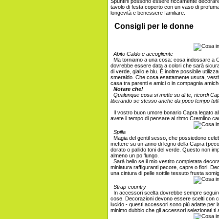
Spuntini possono essere riccamente decorare
tavolo di festa coperto con un vaso di profumat
longevità e benessere familiare.
Consigli per le donne
Abito Caldo e accogliente
Ma torniamo a una cosa: cosa indossare a Ca
dovrebbe essere data a colori che sarà sicuram
di verde, giallo e blu. È inoltre possibile utiliz
smeraldo. Che cosa esattamente usura, vestit
casa tra parenti e amici o in compagnia amich
Notare che!
Qualunque cosa si mette su di te, ricordi Capod
liberando se stesso anche da poco tempo tutte
Il vostro buon umore bonario Capra legato all'a
avete il tempo di pensare al ritmo Cremlino cari
Spilla
Magia del gentil sesso, che possiedono celebra
mettere su un anno di legno della Capra (pecora
dorato o pallido toni del verde. Questo non imp
almeno un po 'lungo.
Sarà bello se il mio vestito completata decora
miniatura raffiguranti pecore, capre o fiori.
una cintura di pelle sottile tessuto frusta somi
Strap-country
In accessori scelta dovrebbe sempre seguire l
cose. Decorazioni devono essere scelti con cur
lucido - questi accessori sono più adatte per l
minimo dubbio che gli accessori selezionati ti 