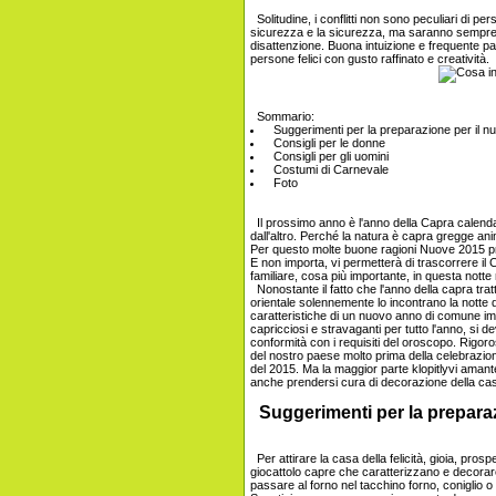
Solitudine, i conflitti non sono peculiari di pe
sicurezza e la sicurezza, ma saranno sempre 
disattenzione. Buona intuizione e frequente pa
persone felici con gusto raffinato e creatività.
Sommario:
Suggerimenti per la preparazione per il 
Consigli per le donne
Consigli per gli uomini
Costumi di Carnevale
Foto
Il prossimo anno è l'anno della Capra calenda
dall'altro. Perché la natura è capra gregge an
Per questo molte buone ragioni Nuove 2015 pre
E non importa, vi permetterà di trascorrere il
familiare, cosa più importante, in questa nott
Nonostante il fatto che l'anno della capra tratta 
orientale solennemente lo incontrano la notte 
caratteristiche di un nuovo anno di comune i
capricciosi e stravaganti per tutto l'anno, si 
conformità con i requisiti del oroscopo. Rigo
del nostro paese molto prima della celebrazi
del 2015. Ma la maggior parte klopitlyvi aman
anche prendersi cura di decorazione della c
Suggerimenti per la prepara
Per attirare la casa della felicità, gioia, pro
giocattolo capre che caratterizzano e decorare
passare al forno nel tacchino forno, coniglio 