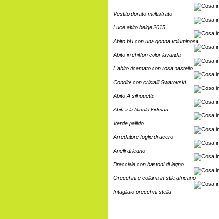
Vestito dorato multistrato
Luce abito beige 2015
Abito blu con una gonna voluminosa
Abito in chiffon color lavanda
L'abito ricamato con rosa pastello
Condite con cristalli Swarovski
Abito A-silhouette
Abiti a la Nicole Kidman
Verde pallido
Arredatore foglie di acero
Anelli di legno
Bracciale con bastoni di legno
Orecchini e collana in stile africano
Intagliato orecchini stella