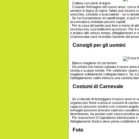
Collana con perle di legno
Creando l'immagine del nuovo anno, cerca di r
sempre in legno di capra, l'abito può essere c
orecchini, ciondolo o braccialetto - se si deside
Se sei il proprietario di capelli lunghi, si pu
acconciatura ondulata pecore capelli.
Per la casa del partito può fare a meno di abito
osvizhyvshy suoi bellissimi accessori. Per il 
e pratico allo stesso tempo. Abbigliamento in m
scamosciata sarà ricordato l'amante del pros
Consigli per gli uomini
Bianco maglione di cachemire
Gli uomini che hanno salutato il nuovo anno i
stretta e scarpe strette. Per celebrare i jean
maglione solidamente collegata bianco. Se si 
l'abbigliamento caldo indossa una camicia bia
Costumi di Carnevale
Se si decide di festeggiare il nuovo anno in un
organizzare feste a tema in costumi di carneva
ragazze possono vestirsi con costumi angelo,
immagini possono provare valoroso cavaliere, m
divertimento, ha portato solo carica positiva pe
Per trascorrere il Capodanno interessante e di
Abbigliamento festivo deve prima soddisfare d
Foto