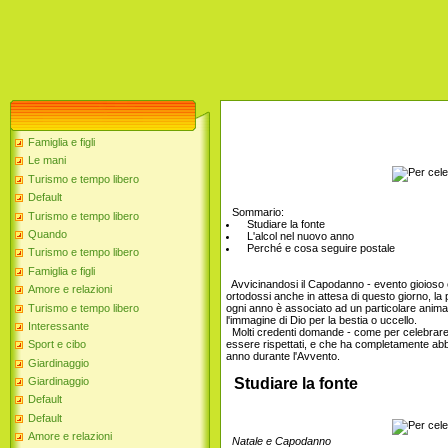
Famiglia e figli
Le mani
Turismo e tempo libero
Default
Sommario:
Turismo e tempo libero
Studiare la fonte
Quando
L'alcol nel nuovo anno
Perché e cosa seguire postale
Turismo e tempo libero
Famiglia e figli
Avvicinandosi il Capodanno - evento gioioso e
Amore e relazioni
ortodossi anche in attesa di questo giorno, la
Turismo e tempo libero
ogni anno è associato ad un particolare animal
l'immagine di Dio per la bestia o uccello.
Interessante
Molti credenti domande - come per celebrare
essere rispettati, e che ha completamente ab
Sport e cibo
anno durante l'Avvento.
Giardinaggio
Giardinaggio
Studiare la fonte
Default
Default
Amore e relazioni
Natale e Capodanno