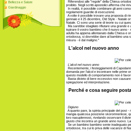
Riferendosi alle "regole" della Chiesa ortodo
Bellezza e Salute
proibito. Negli scritti apostolici afferma che i
Giardinaggio
In realtà, è possibile combinare gli anni conso
regolamenti guardie di esecuzione.
A volte è possibile trovare una proposta di rinv
gennaio e il 25 dicembre, Old Style - Natale or
Natale. Ci sono una serie di teorie su cui que
Ma sarebbe sbagliato rifiutare una grande e 
ispirare il vostro bambino che il nuovo anno -
adulta ha appena allontanato dalla Chiesa e ort
ortodossa, si dovrebbe dare al bambino una sc
misura - è dal maligno."
L'alcol nel nuovo anno
L'alcol nel nuovo anno
Recentemente, i festeggiamenti di Capodanno
domanda per l'alcol e incontrare nelle prime or
questo modello di comportamento non è favore
Basta divieto di bere eccessivo non causare
spiegazione ed interpretazione.
Perché e cosa seguire posta
Digiuno
A quanto pare, la spinta principale del post 
mangia qualcosa posizione skoromnenkoe, ques
loro nasuplennost, rivelando osservare il divie
giusto che incontra un grande anno nuovo. La c
Se un bambino bambino sente inadeguato perché
ortodosse, tra cui lo priva delle vacanze di Na