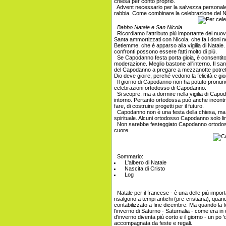
chiesa per conto proprio.
Advent necessario per la salvezza personale. M
rabbia. Come combinare la celebrazione del N
Babbo Natale e San Nicola
Ricordiamo l'attributo più importante del nuov
Santa ammortizzati con Nicola, che fa i doni ne
Betlemme, che è apparso alla vigilia di Natale. 
confronti possono essere fatti molto di più.
Se Capodanno festa porta gioia, è consentito e
moderazione. Meglio bastone all'interno. Il san
del Capodanno a pregare a mezzanotte potrete
Dio deve gioire, perché vedono la felicità e gioi
Il giorno di Capodanno non ha potuto pronuncia
celebrazioni ortodosso di Capodanno.
Si scopre, ma a dormire nella vigilia di Capod
intorno. Pertanto ortodossa può anche incontr
fare, di costruire progetti per il futuro.
Capodanno non è una festa della chiesa, ma q
spirituale. Alcuni ortodosso Capodanno solo lim
Non sarebbe festeggiato Capodanno ortodosso,
cuore.
Sommario:
L'albero di Natale
Nascita di Cristo
Log
Natale per il francese - è una delle più import
risalgono a tempi antichi (pre-cristiana), qu
contabilizzato a fine dicembre. Ma quando la 
l'inverno di Saturno - Saturnalia - come era in 
d'inverno diventa più corto e il giorno - un po
accompagnata da feste e regali.