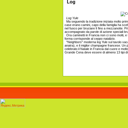
Log
Log Yule
Ma seguendo la tradizione iniziata molto prima 
case erano camini, capo della famiglia ha scelt
nel fuoco per bruciare lì fino a mezzanotte. Pri
accompagnato da parole di azione speciali bru
Ora caminetti in Francia non ci sono molti, e l'a
forma corrisponde al ceppo natalizio.
"Neighbors" moderna log Yule sul tavolo vacan
anatra), e il miglior champagne francese. Un pa
celebrato il Natale in Francia dal cuore e molt
Grande Cena deve essere di almeno 13 tipi d