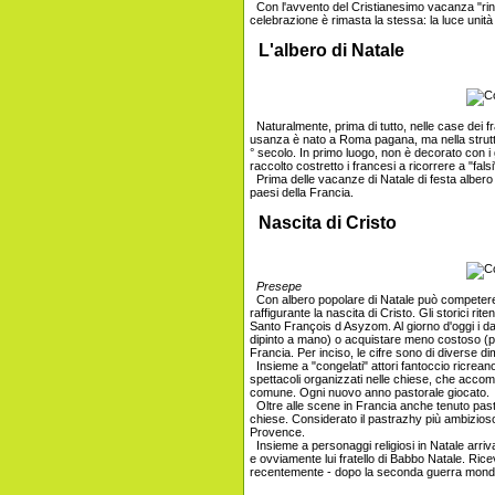
Con l'avvento del Cristianesimo vacanza "rinat
celebrazione è rimasta la stessa: la luce unit
L'albero di Natale
Naturalmente, prima di tutto, nelle case dei fr
usanza è nato a Roma pagana, ma nella struttura
° secolo. In primo luogo, non è decorato con i g
raccolto costretto i francesi a ricorrere a "falsi"
Prima delle vacanze di Natale di festa albero d
paesi della Francia.
Nascita di Cristo
Presepe
Con albero popolare di Natale può competere s
raffigurante la nascita di Cristo. Gli storici ri
Santo François d Asyzom. Al giorno d'oggi i d
dipinto a mano) o acquistare meno costoso (pro
Francia. Per inciso, le cifre sono di diverse di
Insieme a "congelati" attori fantoccio ricreano
spettacoli organizzati nelle chiese, che accomp
comune. Ogni nuovo anno pastorale giocato.
Oltre alle scene in Francia anche tenuto pastr
chiese. Considerato il pastrazhy più ambizio
Provence.
Insieme a personaggi religiosi in Natale arriv
e ovviamente lui fratello di Babbo Natale. Ric
recentemente - dopo la seconda guerra mondia