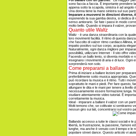
sono faccia a faccia. È importante prendere la 
appena sotto la scapola, sinistra è ad angolo 
Una donna tiene la mano sinistra sul suo partn
Imparare a muoversi in direzioni diverse, 
esponendo la sua gamba destra, si dedica di nu
senso antiorario. Se fate i passi in modo corr
molto bello. Quando si impara il valzer, provar
Quanto utile Waltz
Waltz - è una danza straordinaria con la quale è
loro movimenti facilità. Il ritmo di questa danz
che l'ascolto di valzer ritmo cardiaco Allinea, 
impatto positivo sul tuo corpo, acquista eleganz
Naturalmente, ogni danza migliore per imparare
possibilità, utilizzare Internet - Il sito offre 
Facendo un ballo lento, si diventa morbido e ro
insegnano i movimenti di aria e di luce. Ogni ese
sorprenderà non solo.
Come prepararsi a ballare
Prima di iniziare a ballare lezioni per prepara
preferibilmente sotto musica appropriata. Quest
può ricordare la musica e il ritmo. Tutti i mov
soprattutto le mani e piedi. Per fare questo, far
allungare le dita e le mani per tenere a livello
necessariamente essere formazione lunga. No
studiare attentamente video tutorial. È import
correttamente la musica.
Ideal - imparare a ballare il valzer con un par
Molti temono che, se coltivate si sentiranno ve
nessun giro sui lati, concentrarsi sul vostro
Ballando accesso a tutte le classi sociali e le 
libertà, la frustrazione, la passione, l'amore 
lunghe, ma anche è venuto con il tempo e le nu
popolare street dance. Questo articolo vi aiute