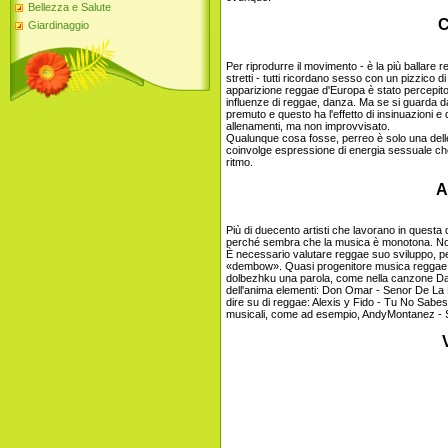
Bellezza e Salute
Co
Giardinaggio
Per riprodurre il movimento - è la più ballare 
stretti - tutti ricordano sesso con un pizzico d
apparizione reggae d'Europa è stato percepito os
influenze di reggae, danza. Ma se si guarda da
premuto e questo ha l'effetto di insinuazioni 
allenamenti, ma non improvvisato.
Qualunque cosa fosse, perreo è solo una delle
coinvolge espressione di energia sessuale che 
ritmo.
As
Più di duecento artisti che lavorano in questa 
perché sembra che la musica è monotona. No
È necessario valutare reggae suo sviluppo, 
«dembow». Quasi progenitore musica reggae, c
dolbezhku una parola, come nella canzone Da
dell'anima elementi: Don Omar - Senor De La
dire su di reggae: Alexis y Fido - Tu No Sab
musicali, come ad esempio, AndyMontanez - S
V