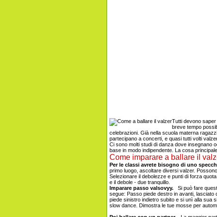
Tutti devono saper 
breve tempo possibi
celebrazioni. Già nella scuola materna ragazzi
partecipano a concerti, e quasi tutti volti valze
Ci sono molti studi di danza dove insegnano og
base in modo indipendente. La cosa principale -
Come imparare a ballare il valz
Per le classi avrete bisogno di uno specchi
primo luogo, ascoltare diversi valzer. Posson
Selezionare il debolezze e punti di forza quota,
e il debole - due tranquillo.
Imparare passo valsovyy.
Si può fare ques
segue: Passo piede destro in avanti, lasciato d
piede sinistro indietro subito e si unì alla sua
slow dance. Dimostra le tue mosse per automat
Poi ballare con un partner.
La maggior parte