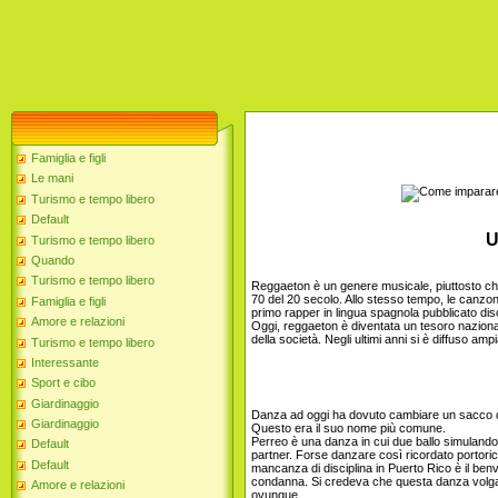
Famiglia e figli
Le mani
Turismo e tempo libero
Default
Un
Turismo e tempo libero
Quando
Turismo e tempo libero
Reggaeton è un genere musicale, piuttosto che
70 del 20 secolo. Allo stesso tempo, le canzoni
Famiglia e figli
primo rapper in lingua spagnola pubblicato disc
Amore e relazioni
Oggi, reggaeton è diventata un tesoro nazional
della società. Negli ultimi anni si è diffuso a
Turismo e tempo libero
Interessante
Sport e cibo
Giardinaggio
Danza ad oggi ha dovuto cambiare un sacco di
Giardinaggio
Questo era il suo nome più comune.
Perreo è una danza in cui due ballo simulando 
Default
partner. Forse danzare così ricordato portori
Default
mancanza di disciplina in Puerto Rico è il be
condanna. Si credeva che questa danza volgar
Amore e relazioni
ovunque.