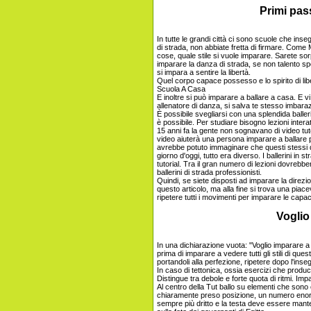
Primi pass
In tutte le grandi città ci sono scuole che i
di strada, non abbiate fretta di firmare. Come
cose, quale stile si vuole imparare. Sarete s
imparare la danza di strada, se non talento sp
si impara a sentire la libertà.
Quel corpo capace possesso e lo spirito di libe
Scuola A Casa
E inoltre si può imparare a ballare a casa. E v
allenatore di danza, si salva te stesso imbaraz
È possibile svegliarsi con una splendida baller
è possibile. Per studiare bisogno lezioni inter
15 anni fa la gente non sognavano di video tut
video aiuterà una persona imparare a ballare 
avrebbe potuto immaginare che questi stessi de
giorno d'oggi, tutto era diverso. I ballerini in s
tutorial. Tra il gran numero di lezioni dovreb
ballerini di strada professionisti.
Quindi, se siete disposti ad imparare la direzio
questo articolo, ma alla fine si trova una piac
ripetere tutti i movimenti per imparare le capaci
Voglio 
In una dichiarazione vuota: "Voglio imparare a
prima di imparare a vedere tutti gli stili di que
portandoli alla perfezione, ripetere dopo l'in
In caso di tettonica, ossia esercizi che produco
Distingue tra debole e forte quota di ritmi. I
Al centro della Tut ballo su elementi che sono cara
chiaramente preso posizione, un numero enorme
sempre più dritto e la testa deve essere mante