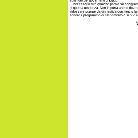
sulla foto dei governanti di Egitto.
E 'necessario dire qualche parola su abbigliame
di questa tendenza. Non importa anche dove col
indossare scarpe da ginnastica con i jeans lar
Tenere il programma di allenamento e si può r
V