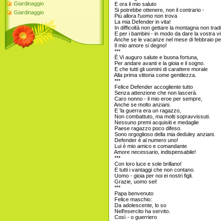
Giardinaggio
E ora il mio saluto
Si potrebbe ottenere, non il contrario -
Giardinaggio
Più allora l'uomo non trova
La mia Defender in vita!
In difficoltà non gettare la montagna non trad
E per i bambini - in modo da dare la vostra vi
Anche se le vacanze nel mese di febbraio per t
Il mio amore si degno!
***
È Vi auguro salute e buona fortuna,
Per andare avanti e la gioia e il sogno.
E che tutti gli uomini di carattere morale
Alla prima vittoria come gentilezza.
***
Felice Defender accogliente tutto
Senza attenzione che non lascerà.
Caro nonno - il mio eroe per sempre,
Anche se molto anziani.
E 'la guerra era un ragazzo,
Non combattuto, ma molti sopravvissuti.
Nessuno premi acquisiti e medaglie
Paese ragazzo poco difeso.
Sono orgoglioso della mia deduley anziani.
Defender è al numero uno!
Lui è mio amico e comandante
Amore necessario, indispensabile!
***
Con loro luce e sole brillano!
E tutti i vantaggi che non contano.
Uomo - gioia per noi ei nostri figli.
Grazie, uomo sei!
***
Papa benvenuto
Felice maschio:
Da adolescente, lo so
Nell'esercito ha servito.
Così - o guerriero