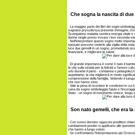
Che sogna la nascita di due
La maggior parte dei libri dei sogni simbolegg
sognano pryvydivsya presente immagine, trov
Scompaiono malattia sembra energia vitale e s
donne single presto trovare i loro seconda me
Nell'interpretare questo sogno molto importan
sposate possono vederlo alla vigilia della notiz
luce due gemelli in un sogno, promettendo prosp
finanziarie, e migliorare la salute.
Di grande importanza è come è nato il bambi
la vita sulla strada per la felicità e l'amore 
urlo durante il parto - condanna o pettegolezzi
aspettiamo: la vita migliorerà in modo significat
comprensione della famiglia. Vedendo il sangue 
che non hanno visto.
Vale la pena di ricordare le condizioni in cui
casa da sogno simboleggia l'aiuto e l'incoraggia
Stato - un segno di movimento veloce, lunga se
Son nato gemelli, che era la
Con sonno dormire ragazzini predittori chiaro 
cambiamenti positivi si applicano alle questioni
che hanno a lungo voluto.
Se confrontiamo l'interpretazione più Oroscop