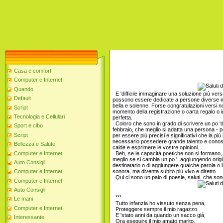
Casa e comfort
Computer e Internet
Quando
E 'difficile immaginare una soluzione più versa
Default
possono essere dedicate a persone diverse in 
bella e solenne. Forse congratulazioni versi 
Script
momento della registrazione o carta regalo o i
Tecnologia e Cellulari
perfetta.
Coloro che sono in grado di scrivere un po 'di
Sport e cibo
febbraio, che meglio si adatta una persona - 
Script
per essere più precisi e significativi che la più
necessario possedere grande talento e conosc
Bellezza e Salute
calde e esprimere le vostre opinioni.
Computer e Internet
Beh, se le capacità poetiche non si formano, 
meglio se si cambia un po ', aggiungendo origin
Auto Consigli
destinatario o di aggiungere qualche parola o l
sonora, ma diventa subito più vivo e diretto.
Computer e Internet
Qui ci sono un paio di poesie, saluti, che sono
Computer e Internet
Auto Consigli
***
Le mani
Tutto infanzia ho vissuto senza pena,
Computer e Internet
Proteggere sempre il mio ragazzo.
E 'stato anni da quando un sacco già,
Interessante
Ora eseguire il mio amato marito.