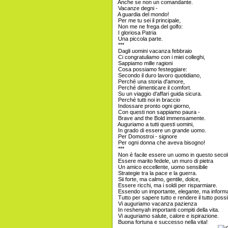
Anche se non un comandante.
Vacanze degni -
A guardia del mondo!
Per me tu sei il principale,
Non me ne frega del golfo:
I gloriosa Patria
Una piccola parte.
***
Dagli uomini vacanza febbraio
Ci congratuliamo con i miei colleghi,
Sappiamo mille ragioni
Cosa possiamo festeggiare:
Secondo il duro lavoro quotidiano,
Perché una storia d'amore,
Perché dimenticare il comfort.
Su un viaggio d'affari guida sicura.
Perché tutti noi in braccio
Indossare pronto ogni giorno,
Con questi non sappiamo paura -
Brave and the Bold immensamente.
Auguriamo a tutti questi uomini,
In grado di essere un grande uomo.
Per Domostroi - signore
Per ogni donna che aveva bisogno!
***
Non è facile essere un uomo in questo secol
Essere marito fedele, un muro di pietra
Un amico eccellente, uomo sensibile
Strategie tra la pace e la guerra.
Sii forte, ma calmo, gentile, dolce,
Essere ricchi, ma i soldi per risparmiare.
Essendo un importante, elegante, ma informa
Tutto per sapere tutto e rendere il tutto possib
Vi auguriamo vacanza pazienza
In reshenyah importanti compiti della vita.
Vi auguriamo salute, calore e ispirazione.
Buona fortuna e successo nella vita!