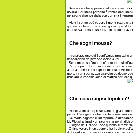
Si scopre, che appaiono nel tuo sogno, così a
diversi. Per molte persone è l'emozione, mentr
nel sogno dipende dalla sua corretta interpret
Visto il sonno può essere il meno paura e la 
questo punto si sente la vita grigio topo. Val
eccessiva, senso ossessivo di preoccupazio
Che sogni mouse?
Interpretazione dei Sogni Vanga presagire un a
nascondono da persone vicine a voi.
Se sognate su Dream Lofa mouse - significa c
Per scoprire che cosa sogna di mouse, dovre
a cena, e che il suo legno tocco, si deve ind
morto in un sogno. Egli dice che qualcuno vuo
bruciare la vecchia cosa al mattino per fare 
Che cosa sogna topolino?
Piccoli animali rappresentano un gran numero 
paura. Ciò significa che presto conoscere il n
Se avete sognato di un topolino, è direttament
lui. Piccoli animali - un segno che non hai biso
Il sogno del Grande Topo quando si teme l'avv
Ottimo valore in un sogno e ha il colore dell'a
dello stato interno può, per il momento in cui un