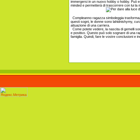
immergersi in un nuovo hobby o hobby. Può ess
minded e permetterà di trascorrere con lui la 
Compleanno ragazza simboleggia trasformazio
questi sogni, le donne sono lahidnishymy, cura,
attuazione di una carriera.
Come potete vedere, la nascita di gemelli so
e positivo. Questo può solo sognare di una ra
famiglia. Quindi, fare le vostre conclusioni e