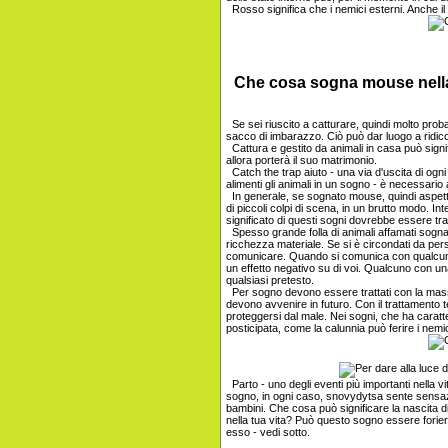
Rosso significa che i nemici esterni. Anche i
Che cosa sogna mouse nell
Se sei riuscito a catturare, quindi molto proba
sacco di imbarazzo. Ciò può dar luogo a ridicoli
Cattura e gestito da animali in casa può signifi
allora porterà il suo matrimonio.
Catch the trap aiuto - una via d'uscita di ogn
alimenti gli animali in un sogno - è necessario a
In generale, se sognato mouse, quindi aspett
di piccoli colpi di scena, in un brutto modo. In
significato di questi sogni dovrebbe essere tr
Spesso grande folla di animali affamati sogna d
ricchezza materiale. Se si è circondati da pe
comunicare. Quando si comunica con qualcuno s
un effetto negativo su di voi. Qualcuno con u
qualsiasi pretesto.
Per sogno devono essere trattati con la massi
devono avvenire in futuro. Con il trattamento 
proteggersi dal male. Nei sogni, che ha caratt
posticipata, come la calunnia può ferire i nemic
Parto - uno degli eventi più importanti nella 
sogno, in ogni caso, snovydytsa sente sensazi
bambini. Che cosa può significare la nascita
nella tua vita? Può questo sogno essere foriero
esso - vedi sotto.