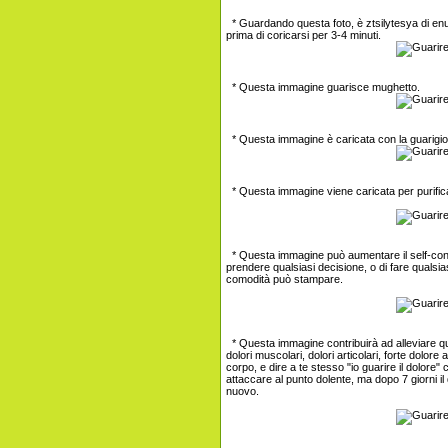
* Guardando questa foto, è ztsilytesya di enure
prima di coricarsi per 3-4 minuti.
* Questa immagine guarisce mughetto.
* Questa immagine è caricata con la guarigion
* Questa immagine viene caricata per purificar
* Questa immagine può aumentare il self-contr
prendere qualsiasi decisione, o di fare qualsias
comodità può stampare.
* Questa immagine contribuirà ad alleviare qu
dolori muscolari, dolori articolari, forte dolore
corpo, e dire a te stesso "io guarire il dolore
attaccare al punto dolente, ma dopo 7 giorni il
nuovo.