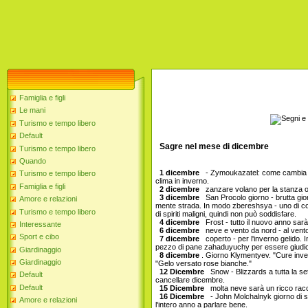
Famiglia e figli
Le mani
Turismo e tempo libero
Default
Sagre nel mese di dicembre
Turismo e tempo libero
Quando
1 dicembre
- Zymoukazatel: come cambia il 
Turismo e tempo libero
clima in inverno.
Famiglia e figli
2 dicembre
zanzare volano per la stanza o c
3 dicembre
San Procolo giorno - brutta gior
Amore e relazioni
mente strada. In modo zbereshsya - uno di co
Turismo e tempo libero
di spiriti maligni, quindi non può soddisfare.
4 dicembre
Frost - tutto il nuovo anno sar
Interessante
6 dicembre
neve e vento da nord - al vento e
Sport e cibo
7 dicembre
coperto - per l'inverno gelido. 
pezzo di pane zahaduyuchy per essere giudic
Giardinaggio
8 dicembre
. Giorno Klymentyev. "Cure inve
Giardinaggio
"Gelo versato rose bianche."
12 Dicembre
Snow - Blizzards a tutta la set
Default
cancellare dicembre.
Default
15 Dicembre
molta neve sarà un ricco racco
16 Dicembre
- John Molchalnyk giorno di si
Amore e relazioni
l'intero anno a parlare bene.