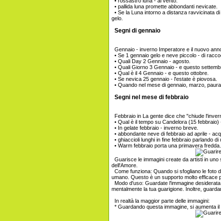
• rossastro luna - al vento.
• pallida luna promette abbondanti nevicate.
• Se la Luna intorno a distanza ravvicinata di
gelo.
Segni di gennaio
Gennaio - inverno Imperatore e il nuovo anno 
• Se 1 gennaio gelo e neve piccolo - di raccog
• Quali Day 2 Gennaio - agosto.
• Quali Giorno 3 Gennaio - e questo settemb
• Qual è il 4 Gennaio - e questo ottobre.
• Se nevica 25 gennaio - l'estate è piovosa.
• Quando nel mese di gennaio, marzo, paura
Segni nel mese di febbraio
Febbraio in La gente dice che "chiude l'inver
• Qual è il tempo su Candelora (15 febbraio) 
• In gelate febbraio - inverno breve.
• abbondante neve di febbraio ad aprile - ac
• ghiaccioli lunghi in fine febbraio parlando d
• Warm febbraio porta una primavera fredd
Guarisce le immagini create da artisti in uno st
dell'Amore.
Come funziona: Quando si sfogliano le foto di
umano. Questo è un supporto molto efficace p
Modo d'uso: Guardate l'immagine desiderata pi
mentalmente la tua guarigione. Inoltre, guardan
In realtà la maggior parte delle immagini:
* Guardando questa immagine, si aumenta il t