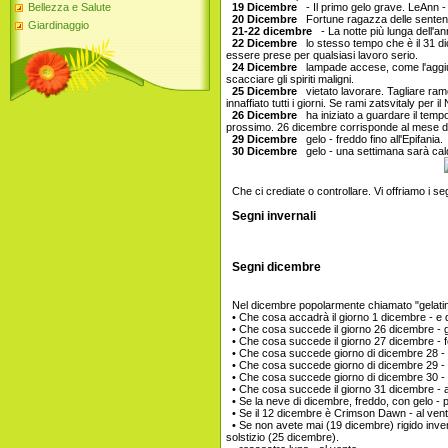
Bellezza e Salute
19 Dicembre
- Il primo gelo grave. LeAnn -
20 Dicembre
Fortune ragazza delle senten
Giardinaggio
21-22 dicembre
- La notte più lunga dell'an
22 Dicembre
lo stesso tempo che è il 31 d
essere prese per qualsiasi lavoro serio.
24 Dicembre
lampade accese, come l'aggiun
scacciare gli spiriti maligni.
25 Dicembre
vietato lavorare. Tagliare ramos
innaffiato tutti i giorni. Se rami zatsvitaly per
26 Dicembre
ha iniziato a guardare il temp
prossimo. 26 dicembre corrisponde al mese di
29 Dicembre
gelo - freddo fino all'Epifania.
30 Dicembre
gelo - una settimana sarà ca
Che ci crediate o controllare. Vi offriamo i se
Segni invernali
Segni dicembre
Nel dicembre popolarmente chiamato "gelatina
• Che cosa accadrà il giorno 1 dicembre - e 
• Che cosa succede il giorno 26 dicembre - 
• Che cosa succede il giorno 27 dicembre - f
• Che cosa succede giorno di dicembre 28 -
• Che cosa succede giorno di dicembre 29 - e
• Che cosa succede giorno di dicembre 30 - 
• Che cosa succede il giorno 31 dicembre - a
• Se la neve di dicembre, freddo, con gelo - p
• Se il 12 dicembre è Crimson Dawn - al vent
• Se non avete mai (19 dicembre) rigido inve
solstizio (25 dicembre).