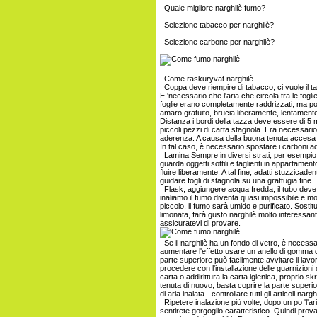
Quale migliore narghilè fumo?
Selezione tabacco per narghilè?
Selezione carbone per narghilè?
Come raskuryvat narghilè
Coppa deve riempire di tabacco, ci vuole il ta
E 'necessario che l'aria che circola tra le fo
foglie erano completamente raddrizzati, ma p
amaro gratuito, brucia liberamente, lentamente
Distanza i bordi della tazza deve essere di 5
piccoli pezzi di carta stagnola. Era necessario
aderenza. A causa della buona tenuta accesa
In tal caso, è necessario spostare i carboni ad
Lamina Sempre in diversi strati, per esempio, i
guarda oggetti sottili e taglienti in appartament
fluire liberamente. A tal fine, adatti stuzzicade
guidare fogli di stagnola su una grattugia fine.
Flask, aggiungere acqua fredda, il tubo deve e
inaliamo il fumo diventa quasi impossibile e m
piccolo, il fumo sarà umido e purificato. Sost
limonata, farà gusto narghilè molto interessan
assicuratevi di provare.
Se il narghilè ha un fondo di vetro, è necessa
aumentare l'effetto usare un anello di gomma di
parte superiore può facilmente avvitare il lavor
procedere con l'installazione delle guarnizioni
carta o addirittura la carta igienica, proprio s
tenuta di nuovo, basta coprire la parte superio
di aria inalata - controllare tutti gli articoli nargh
Ripetere inalazione più volte, dopo un po 'l'ari
sentirete gorgoglio caratteristico. Quindi provar