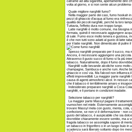
catrame ad alta sigaretta, apertamente dire c
volta al giorno, e si non sente alcun problema 
Quale migliore narghilè fumo?
Nella maggior parte dei casi, fumo hookah in 
pezzi di ghiaccio d'acqua al fumo era rinfresc
qualità dei piccoli narghilè, perché la loro lamp
Tuttavia, l'effetto dura non troppo lungo.
Latte narghilè è molto comune, ma bisogna me
formata, quindi è necessario aggiungere acqua
di sale. Fumo esce molto tenera e gustosa, me
è che non tutti sono adatti al gusto di latte tab
per il latte narghilè. Non dimenticate di pulire 
Spesso narghilè preparato per il succo, ma me
Ancora, è necessario aggiungere una piccola qu
Attraverso il gusto succo di fumo si fa più int
tabacco. Naturalmente, dopo il fumo dovrebbe u
Narghilè sulle bevande alcoliche sono molto at
champagne, Sambuca e anche rum. Anche bisogno
ghiaccio e così via. Ma l'alcool non influenza 
effetti imprevedibili. La maggior parte narghilè 
causa di agenti atmosferici alcol. In nessun 
che il tabacco è terribilmente amaro e insapor
Indesiderato preparare narghilè a Coca-Cola o
narghilè, e li portano in condizioni inadatte.
Selezione tabacco per narghilè?
La maggior parte Massyl pagare il trattament
vыmochen nel miele. Esternamente assomiglia 
trovare Massyl mela con gusto, menta, cola, u
confezione, se non vi è deformazione - non com
gusto del tabacco, è auspicabile che sia dolc
dovrebbe chiaramente essere sentito, ma a vo
fragola tabacco se assomiglia sapore di ment
un tabacco in frigorifero o in un luogo buio in un
scadenza sarà liberato soltanto dopo tre mesi