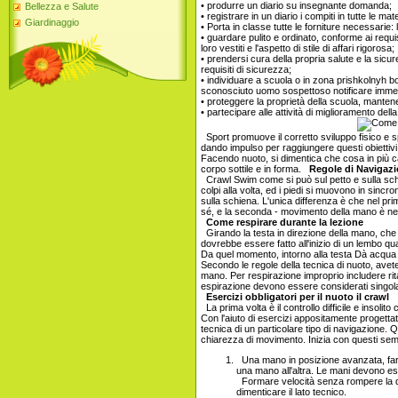
• produrre un diario su insegnante domanda;
Bellezza e Salute
• registrare in un diario i compiti in tutte le mate
Giardinaggio
• Porta in classe tutte le forniture necessarie: l
• guardare pulito e ordinato, conforme ai requisi
loro vestiti e l'aspetto di stile di affari rigorosa;
• prendersi cura della propria salute e la sicure
requisiti di sicurezza;
• individuare a scuola o in zona prishkolnyh 
sconosciuto uomo sospettoso notificare immed
• proteggere la proprietà della scuola, mantenere
• partecipare alle attività di miglioramento dell
Sport promuove il corretto sviluppo fisico e spi
dando impulso per raggiungere questi obiettivi.
Facendo nuoto, si dimentica che cosa in più cal
corpo sottile e in forma.
Regole di Navigaz
Crawl Swim come si può sul petto e sulla schi
colpi alla volta, ed i piedi si muovono in sincro
sulla schiena. L'unica differenza è che nel pr
sé, e la seconda - movimento della mano è nel
Come respirare durante la lezione
Girando la testa in direzione della mano, che è
dovrebbe essere fatto all'inizio di un lembo q
Da quel momento, intorno alla testa Dà acqua
Secondo le regole della tecnica di nuoto, avet
mano. Per respirazione improprio includere rita
espirazione devono essere considerati singol
Esercizi obbligatori per il nuoto il crawl
La prima volta è il controllo difficile e insolit
Con l'aiuto di esercizi appositamente progettati 
tecnica di un particolare tipo di navigazione.
chiarezza di movimento. Inizia con questi semp
Una mano in posizione avanzata, fare
una mano all'altra. Le mani devono ess
Formare velocità senza rompere la di
dimenticare il lato tecnico.