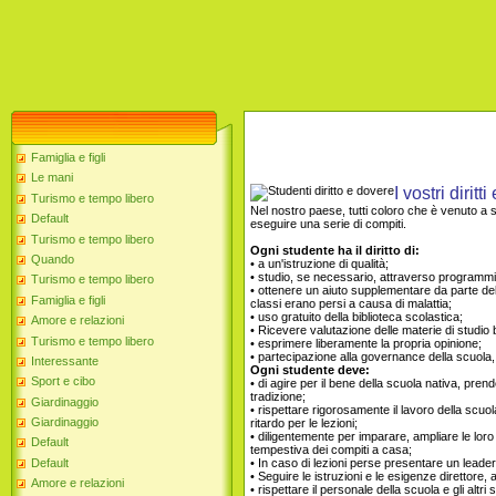
Famiglia e figli
Le mani
I vostri diritt
Turismo e tempo libero
Nel nostro paese, tutti coloro che è venuto a s
Default
eseguire una serie di compiti.
Turismo e tempo libero
Ogni studente ha il diritto di:
Quando
• a un'istruzione di qualità;
• studio, se necessario, attraverso programmi a
Turismo e tempo libero
• ottenere un aiuto supplementare da parte del
Famiglia e figli
classi erano persi a causa di malattia;
• uso gratuito della biblioteca scolastica;
Amore e relazioni
• Ricevere valutazione delle materie di stud
Turismo e tempo libero
• esprimere liberamente la propria opinione;
• partecipazione alla governance della scuola, 
Interessante
Ogni studente deve:
Sport e cibo
• di agire per il bene della scuola nativa, pre
tradizione;
Giardinaggio
• rispettare rigorosamente il lavoro della scuo
Giardinaggio
ritardo per le lezioni;
• diligentemente per imparare, ampliare le lo
Default
tempestiva dei compiti a casa;
Default
• In caso di lezioni perse presentare un leader
• Seguire le istruzioni e le esigenze direttore,
Amore e relazioni
• rispettare il personale della scuola e gli altri 