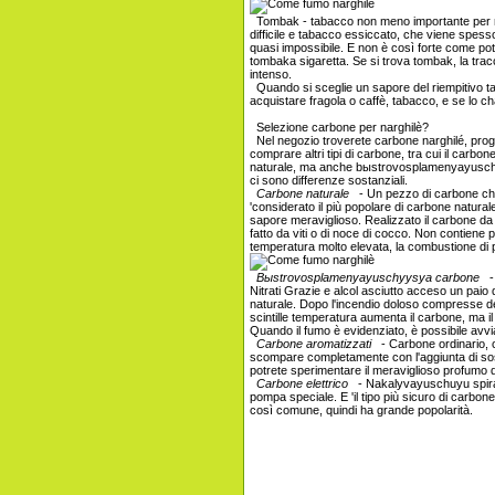
Tombak - tabacco non meno importante per narg
difficile e tabacco essiccato, che viene spesso
quasi impossibile. E non è così forte come pot
tombaka sigaretta. Se si trova tombak, la trac
intenso.
Quando si sceglie un sapore del riempitivo tab
acquistare fragola o caffè, tabacco, e se lo c
Selezione carbone per narghilè?
Nel negozio troverete carbone narghilé, pro
comprare altri tipi di carbone, tra cui il carbon
naturale, ma anche bыstrovosplamenyayuschyy
ci sono differenze sostanziali.
Carbone naturale
- Un pezzo di carbone che
'considerato il più popolare di carbone natura
sapore meraviglioso. Realizzato il carbone da d
fatto da viti o di noce di cocco. Non contiene p
temperatura molto elevata, la combustione di 
Bыstrovosplamenyayuschyysya carbone
- 
Nitrati Grazie e alcol asciutto acceso un paio 
naturale. Dopo l'incendio doloso compresse devo
scintille temperatura aumenta il carbone, ma il
Quando il fumo è evidenziato, è possibile avvi
Carbone aromatizzati
- Carbone ordinario, ch
scompare completamente con l'aggiunta di sost
potrete sperimentare il meraviglioso profumo
Carbone elettrico
- Nakalyvayuschuyu spirale
pompa speciale. E 'il tipo più sicuro di carbo
così comune, quindi ha grande popolarità.