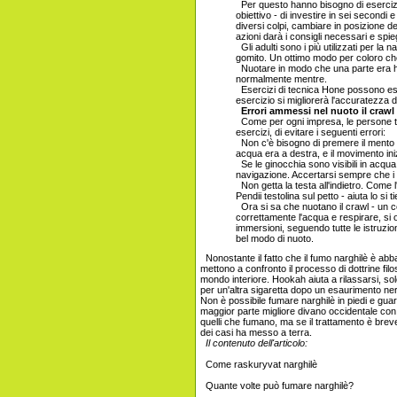
Per questo hanno bisogno di esercizio 
obiettivo - di investire in sei secondi
diversi colpi, cambiare in posizione 
azioni darà i consigli necessari e spieg
Gli adulti sono i più utilizzati per la 
gomito. Un ottimo modo per coloro che
Nuotare in modo che una parte era hr
normalmente mentre.
Esercizi di tecnica Hone possono esse
esercizio si migliorerà l'accuratezza 
Errori ammessi nel nuoto il crawl
Come per ogni impresa, le persone tend
esercizi, di evitare i seguenti errori:
Non c'è bisogno di premere il mento a
acqua era a destra, e il movimento in
Se le ginocchia sono visibili in acqua. 
navigazione. Accertarsi sempre che i p
Non getta la testa all'indietro. Come l'
Pendii testolina sul petto - aiuta lo si 
Ora si sa che nuotano il crawl - un 
correttamente l'acqua e respirare, si ott
immersioni, seguendo tutte le istruzi
bel modo di nuoto.
Nonostante il fatto che il fumo narghilè è a
mettono a confronto il processo di dottrine fi
mondo interiore. Hookah aiuta a rilassarsi, so
per un'altra sigaretta dopo un esaurimento ne
Non è possibile fumare narghilè in piedi e gu
maggior parte migliore divano occidentale con u
quelli che fumano, ma se il trattamento è brev
dei casi ha messo a terra.
Il contenuto dell'articolo:
Come raskuryvat narghilè
Quante volte può fumare narghilè?