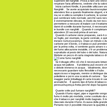
superiore del narghilè. Prova a fare uno sforz
respirare l'aria all'interno, vedrete che la v
Inizia carboni Kindle, è possibile utilizzare u
Narghilè . Se avete acquistato bыstrovospl
attendere fino a quando finalmente obgorit, e le
ma se si utilizza semplice il carbone, le sost
può sembrare tutto normale, perché sarà ner
è estremamente elevata, in modo da non tocca
permettere a nessuno di inalare con il trattame
danni di scintille durante burnout, è necessar
in bundle con narghilè . Quando è completam
attendere 20 secondi prima di serrare .
Quando il carbone viene preparato, sarà il col
un foglio, per esempio, la parte centrale, e qui
iniziare rozkuryuvannyu. Dopo un minuto o du
carbone per il bordo, o il tabacco può prendere
per la prima volta, vi sentirete gusto amaro o
del fumo allocazione instabile, c'è un problem
soprattutto al posto del tubo o del tubo. Natu
Mettete un pezzo di carta stagnola tabacco di 
Se il disagio offre ciò che è necessario lottar
acqua nel pallone . Il problema può essere che 
o debole immerso in acqua . Idealmente, dovrebb
necessario guardare tubo flessibile o il tubo
appiccicoso e bagnato, mentre si distingue dal l
polietilene e poi in una scatola di cartone . Sp
maggior parte imballaggi di carta trovato in v
aromatiche . È questo tipo di fumo di tabacco 
peresushuyetsya fretta perché dopo l'acquisto 
Quante volte può fumare narghilè?
Quando il fumo sigari, pipe e sigarette vengon
fumo è molto più morbida, come costituito da
che il tabacco per narghilè molto bagnato. Il 
rilasciato durante il fumo. A causa della grand
Pertanto non è possibile misurare la quantità 