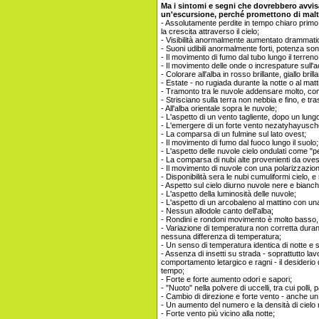
Ma i sintomi e segni che dovrebbero avvis
un'escursione, perché promettono di mal
- Assolutamente perdite in tempo chiaro primo 
la crescita attraverso il cielo;
- Visibilità anormalmente aumentato drammat
- Suoni udibili anormalmente forti, potenza son
- Il movimento di fumo dal tubo lungo il terren
- Il movimento delle onde o increspature sull'a
- Colorare all'alba in rosso brillante, giallo bri
- Estate - no rugiada durante la notte o al matt
- Tramonto tra le nuvole addensare molto, com
- Strisciano sulla terra non nebbia e fino, e tr
- All'alba orientale sopra le nuvole;
- L'aspetto di un vento tagliente, dopo un lung
- L'emergere di un forte vento nezatyhayusch
- La comparsa di un fulmine sul lato ovest;
- Il movimento di fumo dal fuoco lungo il suolo;
- L'aspetto delle nuvole cielo ondulati come "pe
- La comparsa di nubi alte provenienti da oves
- Il movimento di nuvole con una polarizzazio
- Disponibilità sera le nubi cumuliformi cielo, 
- Aspetto sul cielo diurno nuvole nere e bianch
- L'aspetto della luminosità delle nuvole;
- L'aspetto di un arcobaleno al mattino con u
- Nessun allodole canto dell'alba;
- Rondini e rondoni movimento è molto basso,
- Variazione di temperatura non corretta durante
nessuna differenza di temperatura;
- Un senso di temperatura identica di notte e su
- Assenza di insetti su strada - soprattutto la
comportamento letargico e ragni - il desideri
tempo;
- Forte e forte aumento odori e sapori;
- "Nuoto" nella polvere di uccelli, tra cui polli,
- Cambio di direzione e forte vento - anche 
- Un aumento del numero e la densità di cielo n
- Forte vento più vicino alla notte;