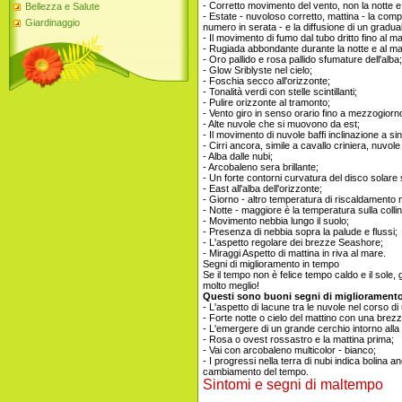
- Corretto movimento del vento, non la notte e 
Bellezza e Salute
- Estate - nuvoloso corretto, mattina - la com
Giardinaggio
numero in serata - e la diffusione di un gradu
- Il movimento di fumo dal tubo dritto fino al ma
- Rugiada abbondante durante la notte e al mat
- Oro pallido e rosa pallido sfumature dell'alba;
- Glow Sriblyste nel cielo;
- Foschia secco all'orizzonte;
- Tonalità verdi con stelle scintillanti;
- Pulire orizzonte al tramonto;
- Vento giro in senso orario fino a mezzogiorno
- Alte nuvole che si muovono da est;
- Il movimento di nuvole baffi inclinazione a si
- Cirri ancora, simile a cavallo criniera, nuvole 
- Alba dalle nubi;
- Arcobaleno sera brillante;
- Un forte contorni curvatura del disco solare 
- East all'alba dell'orizzonte;
- Giorno - altro temperatura di riscaldamento 
- Notte - maggiore è la temperatura sulla collin
- Movimento nebbia lungo il suolo;
- Presenza di nebbia sopra la palude e flussi;
- L'aspetto regolare dei brezze Seashore;
- Miraggi Aspetto di mattina in riva al mare.
Segni di miglioramento in tempo
Se il tempo non è felice tempo caldo e il sole,
molto meglio!
Questi sono buoni segni di miglioramento
- L'aspetto di lacune tra le nuvole nel corso di
- Forte notte o cielo del mattino con una brez
- L'emergere di un grande cerchio intorno alla 
- Rosa o ovest rossastro e la mattina prima;
- Vai con arcobaleno multicolor - bianco;
- I progressi nella terra di nubi indica bolina 
cambiamento del tempo.
Sintomi e segni di maltempo