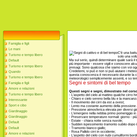
Famiglia e figli
Le mani
C'è una battu
Turismo e tempo libero
solo una volt
Ma sul serio, quindi determinare quale sarà il
Default
più importante - essere vigili e conoscere alcun
Turismo e tempo libero
presagi. Sono qualcosa che siamo con voi ogg
Credetemi, si può e non si può aiutare i meteo
Quando
questa conoscenza è necessario durante la c
Turismo e tempo libero
meteorologici semplicemente assenti, e so t
Segni e sintomi di bel tempo
Famiglia e figli
Amore e relazioni
Questi segni e segni, dimostrato nel cors
Turismo e tempo libero
- L'aspetto del cielo al mattino qualche cirro
- Chiaro e cielo sereno bella blu e la mancanz
Interessante
- Il movimento dei cirri da est a ovest;
Sport e cibo
- Lento ma costante aumento della pressione 
- Pressione atmosferica elevata per diversi gio
Giardinaggio
- L'emergere nella nebbia primo pomeriggio in p
Giardinaggio
- Preservare temperature normali: giorno - più 
- Estate - chiara notte senza nuvole;
Default
- Sudden ispessimento tramonto subito dopo i
Default
- Tramonto bianco-giallo;
- Rosa Pallido cirri in occidente;
Amore e relazioni
- L'aspetto del cielo con nubi cumuliformi bordi 