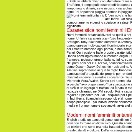
- Stelle scintillanti chiari con sfumature di ross
Tra l'altro, il tempo può essere definita senza 
tempo segno di sale, se è asciutto - sarà chi
notte - si aspettano pioggia e tempo in pegg
E 'ben noto che la 
altri fattori. Un r
comportamento e persino colpisce la salute. Pe
significato.
Caratteristica nomi femminili E
Nomi femminili britannici diversi da quelli a n
nome. Un'altra caratteristica - l'uso frequente 
Bretagna Tony Blair nome completo è Anthony C
usano spesso multi-opzioni, il cui importo è pr
per il vostro bambino ogni parola, e non semb
Parigi. Ogni opzione ha le proprie caratteristic
Donna nomi inglesi hanno numerose origini. Prima
francese, tedesco, greco, italiano, latino, sca
Nei primi anni del XIX secolo, nomi femminili bri
come Daisy - Daisy, Dzhesmin - gelsomino. Alcu
Alla fine soprannome acquisito taglio francese.
cambiato dell'ortografia del proprio per renderl
chiamati in onore di eventi e circostanze rileva
Microsoft Vista Avalon. Senso tutti sanno. Ma 
la parola "lavoro spontaneo." La spiegazione 
si alzò in un ingorgo di traffico, ed è nata i
ragazze chiamato nel XVI secolo. Poi, a causa
ragazze Spiacente-per-Sin - dispiace per il pe
In Inghilterra, i bambini ricevono, oltre al nom
scopo principale - più individuazione dell'u
media è il primo nome e sostantivi narytsatel
Moderni nomi femminili britann
English studia un sacco di gente, quindi non 
possono formare un diminutivo. Questa somiglia
Le opzioni che sono ora nella lista dei più c
prestito da altre culture. Dall'antica anglosa