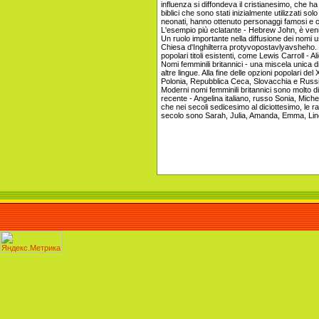
influenza si diffondeva il cristianesimo, che h
biblici che sono stati inizialmente utilizzati so
neonati, hanno ottenuto personaggi famosi e 
L'esempio più eclatante - Hebrew John, è venu
Un ruolo importante nella diffusione dei nomi us
Chiesa d'Inghilterra protyvopostavlyavsheho. Per
popolari titoli esistenti, come Lewis Carroll - 
Nomi femminili britannici - una miscela unica d
altre lingue. Alla fine delle opzioni popolari de
Polonia, Repubblica Ceca, Slovacchia e Russi
Moderni nomi femminili britannici sono molto div
recente - Angelina italiano, russo Sonia, Michel
che nei secoli sedicesimo al diciottesimo, le
secolo sono Sarah, Julia, Amanda, Emma, ​​Lin