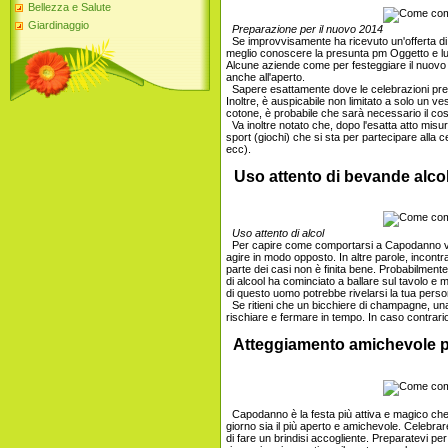
Bellezza e Salute
Giardinaggio
Preparazione per il nuovo 2014
Se improvvisamente ha ricevuto un'offerta d
meglio conoscere la presunta pm Oggetto e luo
Alcune aziende come per festeggiare il nuovo a
anche all'aperto.
Sapere esattamente dove le celebrazioni prev
Inoltre, è auspicabile non limitato a solo un vest
cotone, è probabile che sarà necessario il co
Va inoltre notato che, dopo l'esatta atto mis
sport (giochi) che si sta per partecipare alla 
ecc).
Uso attento di bevande alco
Uso attento di alcol
Per capire come comportarsi a Capodanno v
agire in modo opposto. In altre parole, incont
parte dei casi non è finita bene. Probabilment
di alcool ha cominciato a ballare sul tavolo e
di questo uomo potrebbe rivelarsi la tua perso
Se ritieni che un bicchiere di champagne, una
rischiare e fermare in tempo. In caso contrario
Atteggiamento amichevole per
Capodanno è la festa più attiva e magico che 
giorno sia il più aperto e amichevole. Celebrare
di fare un brindisi accogliente. Preparatevi pe