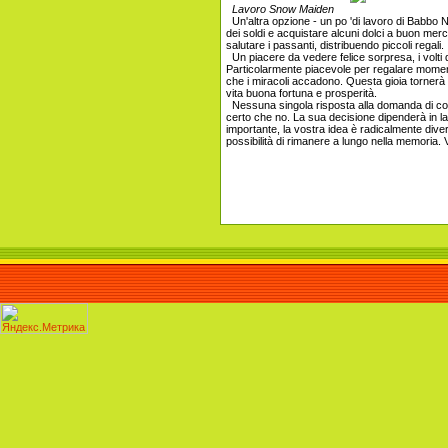
Lavoro Snow Maiden
Un'altra opzione - un po 'di lavoro di Babbo 
dei soldi e acquistare alcuni dolci a buon merca
salutare i passanti, distribuendo piccoli regali.
Un piacere da vedere felice sorpresa, i volti d
Particolarmente piacevole per regalare moment
che i miracoli accadono. Questa gioia tornerà
vita buona fortuna e prosperità.
Nessuna singola risposta alla domanda di com
certo che no. La sua decisione dipenderà in lar
importante, la vostra idea è radicalmente divers
possibilità di rimanere a lungo nella memoria.