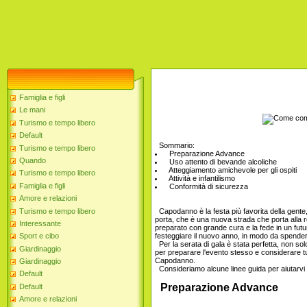
Famiglia e figli
Le mani
Turismo e tempo libero
Default
Sommario:
Turismo e tempo libero
Preparazione Advance
Quando
Uso attento di bevande alcoliche
Atteggiamento amichevole per gli ospiti
Turismo e tempo libero
Attività e infantilismo
Famiglia e figli
Conformità di sicurezza
Amore e relazioni
Turismo e tempo libero
Capodanno è la festa più favorita della gente
porta, che è una nuova strada che porta alla 
Interessante
preparato con grande cura e la fede in un fu
festeggiare il nuovo anno, in modo da spende
Sport e cibo
Per la serata di gala è stata perfetta, non solo
Giardinaggio
per preparare l'evento stesso e considerare tut
Capodanno.
Giardinaggio
Consideriamo alcune linee guida per aiutarvi 
Default
Preparazione Advance
Default
Amore e relazioni