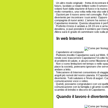
Un altro modo originale - fretta di incontrare 
futuro, lucidato a rotaie brillare sotto il rumo
volano fuori dalla stazione di fuoco e la nuov
molto romantico, una volta nella mia vita vale 
Opzioni per il nuovo anno nel convoglio. P
divertente per incontrare i suoi amici. Oppure 
compagnia di nuovi amici. L'amore ha senso co
Capodanno insieme. Questa situazione è perfe
Preferito il treno è andato a 18-19 ore e arriva
desidera, si può prendere il sentiero per il te
Allora sarà in grado di camminare solo sulla
In web Internet
Capodanno al computer
Piuttosto insolito Capodanno sarà sul Web. S
rende così trascorrere Capodanno? A volte for
di problemi di salute, e alcuni come l'illusione d
Non ci sono limitazioni nel tempo o nello spaz
piace la società, potevamo ignorare che serve 
andare a letto.
Telecamere di Internet consentono di viaggiar
angoli più remoti del nostro pianeta. Il Cap
divertente. Tutti salutano e l'invio di auguri. 
comunicazione voce o video.
Quindi, possiamo congratularci con voi quelle 
comunicazione con la famiglia o gli amici scel
scambio di brindisi e discorsi di Capodanno.
Quando il lavoro è divertent