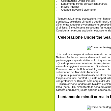
Celebrazione Under the Sea
Lentamente minuti corsa in lontananza
In web Internet
Quando il lavoro è divertente
Tempo rapidamente esecuzione. Non hanno il 
trambusto, selezione di regali e vestiti nuovi, t
ciò che trambusto pre-vacanza che precede ine
di sinistra, è meglio pensare a come festeggia
Consideriamo alcune opzioni che possono aiut
Celebrazione Under the Sea
Un modo sicuro per ricordare in modo permane
Nettuno. Anche se questa idea non è così nuov
padroneggiare questa abilità, solo cinque o sei 
Questo può essere fatto in un locale piscine im
vanno festeggiare il nuovo anno. Questa offerta
Concorsi divertenti, Babbo Natale, frutta e ch
sottomarino del Mar delle Andamane.
Oppure si può non obvishuvaty sé attrezzatu
tempo e con tutti i comfort. Questa opportunit
una profondità di 18 metri nelle acque del Mar
Un'altra opzione: andare alle Maldive e celebr
Ithaa (perla). Hai dimenticato la cena di Natale
barriera corallina? Questa opzione esotica cos
Lentamente minuti corsa in 