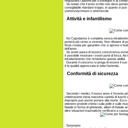
ringraziare i parenti per il sostegno e la comp
Va notato che il testo scritto non deve portar
consigliabile ritardare troppo, in quanto si può
yumorystychnыm e amichevole.
Attività e infantilismo
No Capodanno è completa senza intrattenimento
porterà più vicino a vicenda. Non rifiutare di p
festa creata per garantire che si aprono e butt
dell'anno.
Se avete paura di essere concorrenza osmeya
è possibile mostrare i vostri punti di forza. Ad
intrattenimento che richiedono queste abilità.
Durante il concorso si prega di essere il suo 
è la qualità apprezzata in tutta l'azienda.
Conformità di sicurezza
Secondo i medici, il nuovo anno è l'evento più
celebrazione inizia massima varietà di fuochi d'ar
improprio può anche portare alla morte. Ecco
ottenere prodotti chimici sulla pelle e sulle mu
Natale in forma di ghirlande, alberi di Natale ar
altre situazioni traumatiche verificarsi a causa
Sommario: