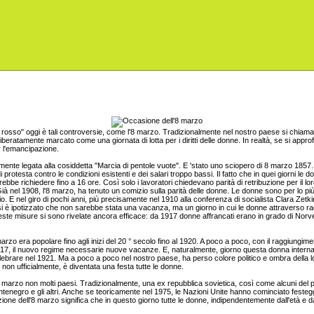
rosso" oggi è tali controversie, come l'8 marzo. Tradizionalmente nel nostro paese si chiama 
eliberatamente marcato come una giornata di lotta per i diritti delle donne. In realtà, se si appr
er l'emancipazione.
ente legata alla cosiddetta "Marcia di pentole vuote". E 'stato uno sciopero di 8 marzo 1857. Qu
i protesta contro le condizioni esistenti e dei salari troppo bassi. Il fatto che in quei giorni le
rebbe richiedere fino a 16 ore. Così solo i lavoratori chiedevano parità di retribuzione per il lor
el 1908, l'8 marzo, ha tenuto un comizio sulla parità delle donne. Le donne sono per lo più rich
agio. E nel giro di pochi anni, più precisamente nel 1910 alla conferenza di socialista Clara Zet
 si è ipotizzato che non sarebbe stata una vacanza, ma un giorno in cui le donne attraverso rad
este misure si sono rivelate ancora efficace: da 1917 donne affrancati erano in grado di Norveg
rzo era popolare fino agli inizi del 20 ° secolo fino al 1920. A poco a poco, con il raggiungimen
1917, il nuovo regime necessarie nuove vacanze. E, naturalmente, giorno questa donna intern
celebrare nel 1921. Ma a poco a poco nel nostro paese, ha perso colore politico e ombra della lo
 non ufficialmente, è diventata una festa tutte le donne.
 marzo non molti paesi. Tradizionalmente, una ex repubblica sovietica, così come alcuni del 
negro e gli altri. Anche se teoricamente nel 1975, le Nazioni Unite hanno cominciato festeggi
zione dell'8 marzo significa che in questo giorno tutte le donne, indipendentemente dall'età e d