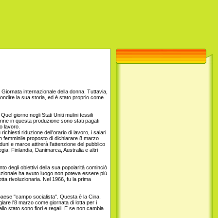
Giornata internazionale della donna. Tuttavia,
ofondire la sua storia, ed è stato proprio come
el giorno negli Stati Uniti mulini tessili
 donne in questa produzione sono stati pagati
o lavoro.
iesti riduzione dell'orario di lavoro, i salari
kin femminile proposto di dichiarare 8 marzo
uni e marce attirerà l'attenzione del pubblico
ia, Finlandia, Danimarca, Australia e altri
to degli obiettivi della sua popolarità cominciò
azionale ha avuto luogo non poteva essere più
tta rivoluzionaria. Nel 1966, fu la prima
paese "campo socialista". Questa è la Cina,
are l'8 marzo come giornata di lotta per i
allo stato sono fiori e regali. E se non cambia