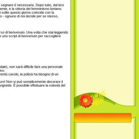
segnare è necessario. Dopo tutto, dal loro
mente, e la vittoria del femminismo lontano.
 solito questo giorno coincide con la
o - ognuno di noi decide per se stesso,
orso di benvenuto. Una volta che stai leggendo
e uno script di benvenuto per raccogliere
le), non sarà difficile fare una personale
ivo.
ventù cavolo, la polizia ha bisogno di un
muro! Non si può semplicemente decorare il
ette. È possibile effettuare la volontà del