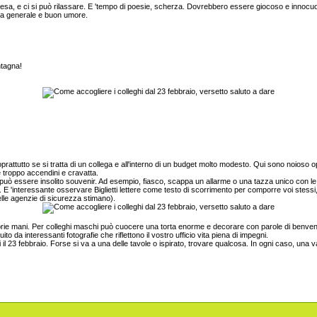
esa, e ci si può rilassare. E 'tempo di poesie, scherza. Dovrebbero essere giocoso e innocuo, 
gria generale e buon umore.
ntagna!
prattutto se si tratta di un collega e all'interno di un budget molto modesto. Qui sono noioso 
 troppo accendini e cravatta.
, può essere insolito souvenir. Ad esempio, fiasco, scappa un allarme o una tazza unico con le
one. E 'interessante osservare Biglietti lettere come testo di scorrimento per comporre voi stess
lle agenzie di sicurezza stimano).
oprie mani. Per colleghi maschi può cuocere una torta enorme e decorare con parole di benvenu
to da interessanti fotografie che riflettono il vostro ufficio vita piena di impegni.
il 23 febbraio. Forse si va a una delle tavole o ispirato, trovare qualcosa. In ogni caso, una