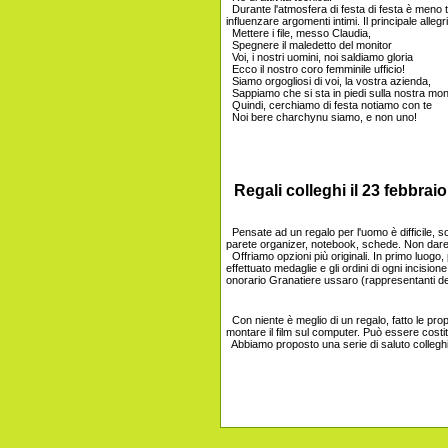
Durante l'atmosfera di festa di festa è meno t
influenzare argomenti intimi. Il principale alle
Mettere i file, messo Claudia,
Spegnere il maledetto del monitor
Voi, i nostri uomini, noi saldiamo gloria
Ecco il nostro coro femminile ufficio!
Siamo orgogliosi di voi, la vostra azienda,
Sappiamo che si sta in piedi sulla nostra mo
Quindi, cerchiamo di festa notiamo con te
Noi bere charchynu siamo, e non uno!
Regali colleghi il 23 febbraio
Pensate ad un regalo per l'uomo è difficile, so
parete organizer, notebook, schede. Non dare
Offriamo opzioni più originali. In primo luogo
effettuato medaglie e gli ordini di ogni incisi
onorario Granatiere ussaro (rappresentanti de
Con niente è meglio di un regalo, fatto le pr
montare il film sul computer. Può essere costitui
Abbiamo proposto una serie di saluto colleghi 