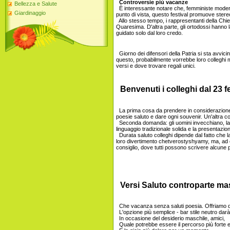
Controversie più vacanze
Bellezza e Salute
È interessante notare che, femministe moderni
Giardinaggio
punto di vista, questo festival promuove stereo
Allo stesso tempo, i rappresentanti della Chie
Quaresima. D'altra parte, gli ortodossi hanno
guidato solo dal loro credo.
Giorno dei difensori della Patria si sta avvic
questo, probabilmente vorrebbe loro colleghi m
versi e dove trovare regali unici.
Benvenuti i colleghi dal 23 f
La prima cosa da prendere in considerazione -
poesie saluto e dare ogni souvenir. Un'altra co
Seconda domanda: gli uomini invecchiano, la nat
linguaggio tradizionale solida e la presentazion
Durata saluto colleghi dipende dal fatto che 
loro divertimento chetverostyshyamy, ma, ad e
consiglio, dove tutti possono scrivere alcune 
Versi Saluto controparte mas
Che vacanza senza saluti poesia. Offriamo d
L'opzione più semplice - bar stile neutro darà
In occasione del desiderio maschile, amici,
Quale potrebbe essere il percorso più forte e p