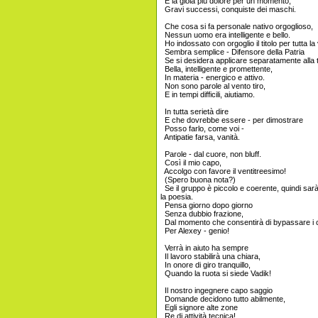
E la gioia più dolore per un momento,
Gravi successi, conquiste dei maschi.
Che cosa si fa personale nativo orgoglioso,
Nessun uomo era intelligente e bello.
Ho indossato con orgoglio il titolo per tutta la 
Sembra semplice - Difensore della Patria
Se si desidera applicare separatamente alla t
Bella, intelligente e promettente,
In materia - energico e attivo.
Non sono parole al vento tiro,
E in tempi difficili, aiutiamo.
In tutta serietà dire
E che dovrebbe essere - per dimostrare
Posso farlo, come voi -
Antipatie farsa, vanità.
Parole - dal cuore, non bluff.
Così il mio capo,
Accolgo con favore il ventitreesimo!
(Spero buona nota?)
Se il gruppo è piccolo e coerente, quindi sar
la poesia.
Pensa giorno dopo giorno
Senza dubbio frazione,
Dal momento che consentirà di bypassare i c
Per Alexey - genio!
Verrà in aiuto ha sempre
Il lavoro stabilirà una chiara,
In onore di giro tranquillo,
Quando la ruota si siede Vadik!
Il nostro ingegnere capo saggio
Domande decidono tutto abilmente,
Egli signore alte zone
Re di attività tecnica!