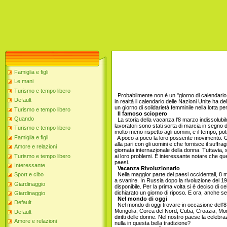
Famiglia e figli
Le mani
Turismo e tempo libero
Probabilmente non è un "giorno di calendario 
Default
in realtà il calendario delle Nazioni Unite ha d
un giorno di solidarietà femminile nella lotta p
Turismo e tempo libero
Il famoso sciopero
Quando
La storia della vacanza l'8 marzo indissolubilm
lavoratori sono stati sorta di marcia in segno d
Turismo e tempo libero
molto meno rispetto agli uomini, e il tempo, pot
Famiglia e figli
A poco a poco la loro possente movimento. Già n
alla pari con gli uomini e che fornisce il suffr
Amore e relazioni
giornata internazionale della donna. Tuttavia,
Turismo e tempo libero
ai loro problemi. È interessante notare che qu
paesi.
Interessante
Vacanza Rivoluzionario
Nella maggior parte dei paesi occidentali, 8 ma
Sport e cibo
a svanire. In Russia dopo la rivoluzione del 
Giardinaggio
disponibile. Per la prima volta si è deciso di 
dichiarato un giorno di riposo. E ora, anche se
Giardinaggio
Nel mondo di oggi
Default
Nel mondo di oggi trovare in occasione dell'8
Mongolia, Corea del Nord, Cuba, Croazia, Monte
Default
diritti delle donne. Nel nostro paese la celebra
Amore e relazioni
nulla in questa bella tradizione?