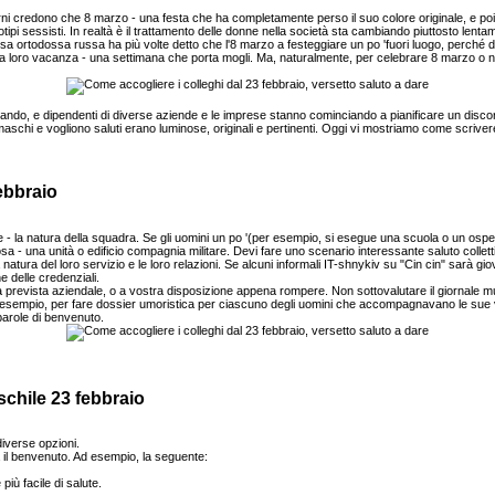
 credono che 8 marzo - una festa che ha completamente perso il suo colore originale, e poi 
tipi sessisti. In realtà è il trattamento delle donne nella società sta cambiando piuttosto lenta
sa ortodossa russa ha più volte detto che l'8 marzo a festeggiare un po 'fuori luogo, perché di
 la loro vacanza - una settimana che porta mogli. Ma, naturalmente, per celebrare 8 marzo o n
inando, e dipendenti di diverse aziende e le imprese stanno cominciando a pianificare un disc
aschi e vogliono saluti erano luminose, originali e pertinenti. Oggi vi mostriamo come scriver
ebbraio
 la natura della squadra. Se gli uomini un po '(per esempio, si esegue una scuola o un ospeda
sa - una unità o edificio compagnia militare. Devi fare uno scenario interessante saluto collett
ura del loro servizio e le loro relazioni. Se alcuni informali IT-shnykiv su "Cin cin" sarà gio
e delle credenziali.
la prevista aziendale, o a vostra disposizione appena rompere. Non sottovalutare il giornale 
sempio, per fare dossier umoristica per ciascuno degli uomini che accompagnavano le sue vign
parole di benvenuto.
chile 23 febbraio
iverse opzioni.
 il benvenuto. Ad esempio, la seguente:
iù facile di salute.