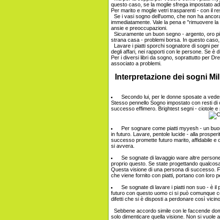
questo caso, se la moglie sfrega impostato ad
Per marito e moglie vetri trasparenti - con il re
Se i vasi sogno dell'uomo, che non ha ancora 
immediatamente. Vale la pena e "rimuovere la p
ansie e preoccupazioni.
Sicuramente un buon segno - argento, oro pia
strana casa - problemi borsa. In questo caso, i
Lavare i piatti sporchi sognatore di sogni per 
degli affari, nei rapporti con le persone. Se è d
Per i diversi libri da sogno, soprattutto per Dr
associato a problemi.
Interpretazione dei sogni Mil
Secondo lui, per le donne sposate a vedere c
Stesso pennello Sogno impostato con resti di
successo effimero. Brightest segni - ciotole e p
Per sognare come piatti myyesh - un buon 
in futuro. Lavare, pentole lucide - alla prospe
successo promette futuro marito, affidabile e d
si avvera.
Se sognate di lavaggio ware altre persone,
proprio questo. Se state progettando qualcosa,
Questa visione di una persona di successo. Fors
che viene fornito con piatti, portano con loro p
Se sognate di lavare i piatti non suo - è il p
futuro con questo uomo ci si può comunque co
difetti che si è disposti a perdonare così vicin
Sebbene accordo simile con le faccende dome
solo dimenticare quella visione. Non si vuole a