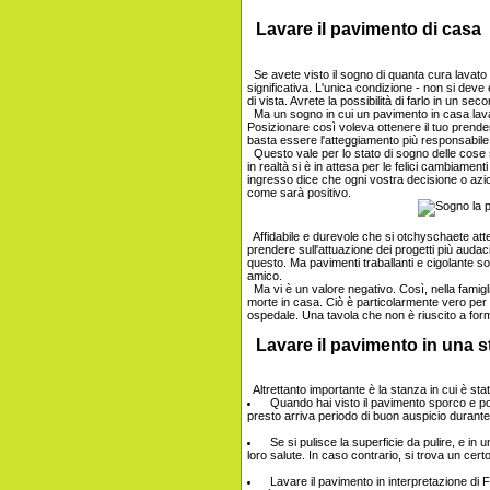
Lavare il pavimento di casa
Se avete visto il sogno di quanta cura lavato 
significativa. L'unica condizione - non si deve e
di vista. Avrete la possibilità di farlo in un 
Ma un sogno in cui un pavimento in casa lava
Posizionare così voleva ottenere il tuo prender
basta essere l'atteggiamento più responsabile 
Questo vale per lo stato di sogno delle cose su
in realtà si è in attesa per le felici cambiament
ingresso dice che ogni vostra decisione o azion
come sarà positivo.
Affidabile e durevole che si otchyschaete atte
prendere sull'attuazione dei progetti più audaci
questo. Ma pavimenti traballanti e cigolante s
amico.
Ma vi è un valore negativo. Così, nella fami
morte in casa. Ciò è particolarmente vero per i 
ospedale. Una tavola che non è riuscito a form
Lavare il pavimento in una s
Altrettanto importante è la stanza in cui è stat
Quando hai visto il pavimento sporco e pol
presto arriva periodo di buon auspicio durante 
Se si pulisce la superficie da pulire, e in
loro salute. In caso contrario, si trova un certo
Lavare il pavimento in interpretazione di Fr