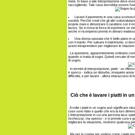
metà. In base a tale interpretazione deve esse
raccogliendo. Tale casa dovrebbe essere l'uom
Lavare il pavimento in una casa sconosciuta
società. Perché credi che gli altri sottovalutan
proprie mani e dimostrare il carattere con il m
lavoro. Se si trova la forza di esprimere se st
anche vi ricompensi premio in denaro inattes
Una donna sposata che è bello piano in una
con il marito. Per salvare il matrimonio, si do
azioni intraprendere per migliorare le relazioni.
La questione, apparentemente ordinario come l
quando si tratta di sogni. Quindi cercate di no
di sogno.
In termini di interpretazione, piatti - un rifles
è sporco - indica un disturbo, irrequieto ansia vi
difficoltà, e per lavare - allora sbarazzarsi di l
Ciò che è lavare i piatti in 
A volte i piatti in un sogno può significare situ
cose sono fatte e quello che era la loro dime
L'interpretazione in cui una persona lava i pia
ricchezza), ma spesso - e si prende cura e guai.
migliorare la situazione, risolvere qualcosa pe
Ma per la coppia per vedere come i piatti myy