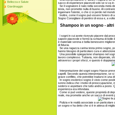
Bellezza e Salute
sacco di esperienze piacevoli solo se si va in
Se il sognatore è nato nella seconda metà dell'i
Giardinaggio
testa, non promette nulla di buono. Al contrari
ingannare l'utente, o che ci si perde nel mondo 
Inoltre, come il sogno può essere foriero di un
Sogno Consigliare di pentirsi di essa e, a volte
Shampoo in un sogno - altri 
I sogni in cui avete ricevuto piacere dal proc
sapore piacevole e formò la schiuma di bolle
è materiale serena e bella benessere migliorer
di fiducia.
Se una ragazza carina testa primo sogno, poi pe
hanno bisogno di particolare cura e attenzione
Una possibile spiegazione shampoo nel sogno,
lavoro complesso. Tuttavia, non disperate, 
attraverso i propri sforzi, e questo è doppiam
Interpretazione dei sogni sogno Hasse preved
capelli. Secondo questa interpretazione, se si 
grave conflitto, che potrebbe tradursi in una di
In sogno esoterico sogno è visto come positiv
sonno indica che i motivi di preoccupazione, 
sedersi e aspettare che tutto andrà a posto. Q
esperienza era infondata.
Come si può vedere, queste proprietà di depur
reale, ma promette anche un sacco di eventi
Pulizia e le realtà associate a un particolare
un sogno e ha detto che si è in attesa di miglio