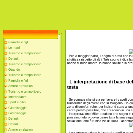
Famiglia e figli
Le mani
Turismo e tempo libero
Per la maggior parte, il sogno di stato che lo
Default
si utilizza rispetto gli altri. Tale sogno indica la
anche di buon umore, la buona salute e la cre
Turismo e tempo libero
Quando
Turismo e tempo libero
Famiglia e figli
L'interpretazione di base del
Amore e relazioni
testa
Turismo e tempo libero
Interessante
Se sognate che si sta per lavare i capelli con
Sport e cibo
l'uniformità degli eventi che si svolgono. Da q
zona di comfort (che, per inciso, è stato a lun
Giardinaggio
cadrà presto possibile, che crescono in una se
Giardinaggio
Interpretazione Miller sostiene che sogno in cui
prossimo futuro dovrà usare tutta la sua sagge
Default
situazione, che è l'unica via d'uscita - accetta
Default
Amore e relazioni
Una interpretazione è: lavare i capelli in un