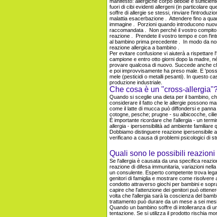
manifesto: allergiche corpo debole è sufficiente
fuori di cibi evidenti allergeni (in particolare q
soffre di allergie se stessi, rinviare l'introdu
malattia esacerbazione . Attendere fino a qua
immagine . Porzioni quando introducono nuovi 
raccomandata . Non perché il vostro compito è 
reazione . Prendete il vostro tempo e con l'in
al bambino prima precedente . In modo da no
reazione allergica a bambino .
Per evitare confusione vi aiuterà a rispettare l
campione e entro otto giorni dopo la madre, n
provare qualcosa di nuovo. Succede anche che
e poi improvvisamente ha preso male. E 'possi
mele (pesticidi o metalli pesanti). In questo c
produzione industriale.
Che cosa è un "cross-allergia"
Quando si sceglie una dieta per il bambino, che
considerare il fatto che le allergie possono ma
come il latte di mucca può diffondersi e panna
cotogne, pesche; prugne - su albicocche, ciliegie
È importante ricordare che l'allergia - un termin
allergia - ipersensibilità ad ambiente familiar
Dobbiamo distinguere reazione ipersensibile a
verificano a causa di problemi psicologici di st
Quali sono le possibili reazioni
Se l'allergia è causata da una specifica reaz
reazione di difesa immunitaria, variazioni nella
un consulente. Esperto competente trova lega
genitori di famiglia e mostrare come risolvere a
condotto attraverso giochi per bambini e soprat
capire che l'attenzione dei genitori può ottene
volta che l'allergia sarà la coscienza del bambi
trattamento può durare da un mese a sei mesi
Quando un bambino soffre di intolleranza di un 
tentazione. Se si utilizza il prodotto rischia m