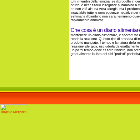
tutti i membri della famiglia; se il prodotto in 
brutto, è necessario insegnare al bambino a man
se non vi è alcuna vera allergia, ma il prodott
insaziabile tutte le conseguenze negative per 
settimana il bambino non sarà nemmeno guardarl
rapidamente annoiato.
Che cosa è un diario alimentar
Mantenere un diario alimentare, e soprattutto ne
rende la reazione. Questo tipo di cronaca di in
prodotto mangiato, il tempo e la natura della 
reazione allergica, escluderla da esattamente u
un po 'di tempo deve essere rinviata, non preo
gradualmente la lista dei cibi "proibiti" porids