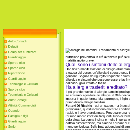
Auto Consigli
Default
Computer e Internet
nutrizione preventiva in età avanzata può svilup
Giardinaggio
malattia molto grave.
Sport e cibo
Quali sono i sintomi delle aller
Sport e cibo
Una tipica manifestazione di allergia alimentare
a causa del corpo, un'allergia è spesso sotto f
Riparazione
gonfiore. Seguito da rigurgito frequente e vomi
Giardinaggio
allergica e sintomi che possono essere facilm
dal naso, gola irritata e tosse.
Tecnologia e Cellulari
Ha allergia trasferiti ereditato?
Sport e cibo
Il più grande rischio di allergie bambini predis
Tecnologia e Cellulari
se entrambi i genitori - le allergie, il 70% dei 
importa in quale forma. Ma, purtroppo, il figlio
Auto Consigli
primo di loro allergie familiari.
Attività Commerciali
Fattori Di Rischio
qui un sacco, ma è possibi
gravidanza, questi includono avverse condizio
Quando
rapido o il lavoro prolungato. Provocare una r
Famiglia e figli
Ci sono madre infezioni frequenti, l'uso di farm
della dieta. La donna incinta è molto importa
Giardinaggio
cattiva alimentazione, ma almeno cercare di elim
meno pericolosa. Belly frutti abbondanti di agru
Script