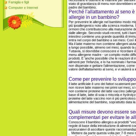
necessario e ottenere le vitamine per bambini 
Famiglia e figli
stato di gravidanza di menu non dovrebbero ess
padre del bambino.
Computer e Internet
Perché l'allattamento al seno è
allergie in un bambino?
Per prevenire le allergie nel bambino modo migli
più ipoallergenico noto alla scienza moderna. Ino
ormoni che contribuiscono alla maturazione de
dalle allergie. Secondo studi recenti, tutti i ba
intestino contiene una grande quantità di imm
entra nel corpo del bambino a sei mesi. Così il 
Ma il latte materno non contiene allergeni aiuta
a lungo possibile, almeno sei mesi, quando la 
Tuttavia, si dovrebbe conoscere e ricordare è ch
menu allergene madre - un compito molto difficil
prodotti. E 'anche possibile che le reazioni d
alimenti per l'infanzia, e lo ha nominato i farma
non disperate e gettare l'alimentazione, come 
valore dell'allattamento al seno, e vi aiuterà a i
Come per prevenire lo sviluppo
Il latte artificiale è uno dei fattori scatenanti 
non riceve latte materno nei primi sei mesi, s
non contiene proteine ​​del latte vaccino (aller
base di latte, latte di soia o miscela e hydroly
proteine ​​del latte vaccino non è più pericoloso
alimentazione del bambino, soprattutto data la
Quali misure devono essere segu
complementari per evitare le al
Conoscere il bambino allergico ai prodotti "ve
regole di base della introduzione di alimenti com
assicuratevi di ascoltare queste raccomandazion
. Mettere da parte questa volta per 7-8 mesi se