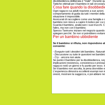
disobbedienza deliberata è "male". Durante que
Tattiche ottimali per il bambino in tali circost
Cosa fare quando la disobbed
Ogni ragazzo sa adulti reazione a sue azioni.
comportamento di guida da tutti i membri della 
situazione è impossibile.
Assicurati di raccogliere come una famiglia e d
bambino non riesce a capire il motivo per cui si 
Guarda il bambino, analizzare i suoi trucchi. C
l'altro, ma non con il bambino.
Spesso Tantrums iniziare nel negozio quando i
spiegare perché. Se non si potrebbero evitare 
Per un bambino ubbidiente
Se il bambino si rifiuta, non rispondono a
consente:
- Eseguire tutti i desideri del bambino. Natur
- Discussione su tutte le questioni nei bambini
- Cry - ancora non aiuta.
Se punire il bambino per la disobbedienza, seg
implicazioni resistenza, consistenza e presta
ragazzo notò un giorno e fu punito per esso.
Se il bambino non ascolta, la pena dovrebbe es
L'esperienza dimostra eccellenti esempi non i
onesti, mostrare la saggezza, e poi abitare nel