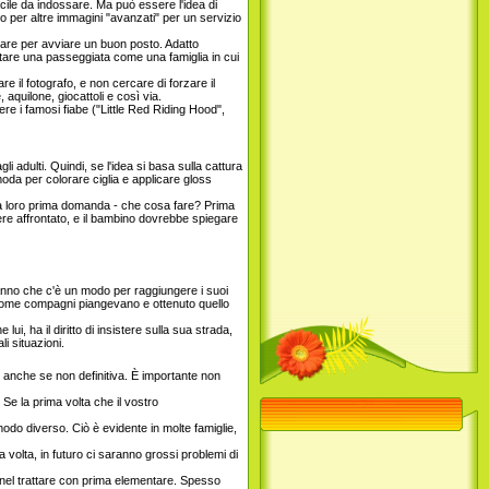
facile da indossare. Ma può essere l'idea di
tto per altre immagini "avanzati" per un servizio
onare per avviare un buon posto. Adatto
igitare una passeggiata come una famiglia in cui
re il fotografo, e non cercare di forzare il
aquilone, giocattoli e così via.
re i famosi fiabe ("Little Red Riding Hood",
i adulti. Quindi, se l'idea si basa sulla cattura
oda per colorare ciglia e applicare gloss
 la loro prima domanda - che cosa fare? Prima
re affrontato, e il bambino dovrebbe spiegare
on sanno che c'è un modo per raggiungere i suoi
ere come compagni piangevano e ottenuto quello
i, ha il diritto di insistere sulla sua strada,
i situazioni.
, anche se non definitiva. È importante non
 Se la prima volta che il vostro
modo diverso. Ciò è evidente in molte famiglie,
volta, in futuro ci saranno grossi problemi di
 nel trattare con prima elementare. Spesso