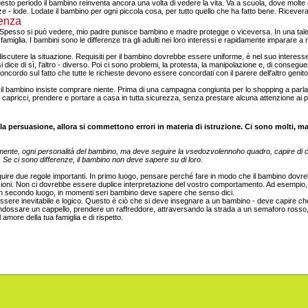
sto periodo il bambino reinventa ancora una volta di vedere la vita. Va a scuola, dove molte c
anze - lode. Lodate il bambino per ogni piccola cosa, per tutto quello che ha fatto bene. Riceve
ienza
 Spesso si può vedere, mio ​​padre punisce bambino e madre protegge o viceversa. In una tale
famiglia. I bambini sono le differenze tra gli adulti nei loro interessi e rapidamente imparare 
iscutere la situazione. Requisiti per il bambino dovrebbe essere uniforme, è nel suo interesse.
dice di sì, l'altro - diverso. Poi ci sono problemi, la protesta, la manipolazione e, di conseguenza,
oncordo sul fatto che tutte le richieste devono essere concordati con il parere dell'altro genito
l bambino insiste comprare niente. Prima di una campagna congiunta per lo shopping a parlar
capricci, prendere e portare a casa in tutta sicurezza, senza prestare alcuna attenzione ai p
lla persuasione, allora si commettono errori in materia di istruzione. Ci sono molti, 
almente, ogni personalità del bambino, ma deve seguire la vsedozvolennoho quadro, capire di co
. Se ci sono differenze, il bambino non deve sapere su di loro.
uire due regole importanti. In primo luogo, pensare perché fare in modo che il bambino dovreb
zioni. Non ci dovrebbe essere duplice interpretazione del vostro comportamento. Ad esempio, o
 In secondo luogo, in momenti seri bambino deve sapere che senso dici.
sere inevitabile e logico. Questo è ciò che si deve insegnare a un bambino - deve capire che 
ndossare un cappello, prendere un raffreddore, attraversando la strada a un semaforo rosso, 
 amore della tua famiglia e di rispetto.