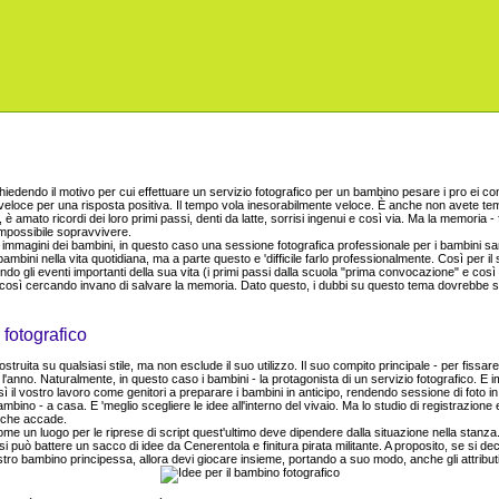
hiedendo il motivo per cui effettuare un servizio fotografico per un bambino pesare i pro ei co
veloce per una risposta positiva. Il tempo vola inesorabilmente veloce. È anche non avete t
, è amato ricordi dei loro primi passi, denti da latte, sorrisi ingenui e così via. Ma la memoria - 
impossibile sopravvivere.
e immagini dei bambini, in questo caso una sessione fotografica professionale per i bambini sa
ambini nella vita quotidiana, ma a parte questo e 'difficile farlo professionalmente. Così per i
ondo gli eventi importanti della sua vita (i primi passi dalla scuola "prima convocazione" e così
, così cercando invano di salvare la memoria. Dato questo, i dubbi su questo tema dovrebbe 
 fotografico
struita su qualsiasi stile, ma non esclude il suo utilizzo. Il suo compito principale - per fissa
l'anno. Naturalmente, in questo caso i bambini - la protagonista di un servizio fotografico. E im
osì il vostro lavoro come genitori a preparare i bambini in anticipo, rendendo sessione di fot
mbino - a casa. E 'meglio scegliere le idee all'interno del vivaio. Ma lo studio di registrazion
ò che accade.
come un luogo per le riprese di script quest'ultimo deve dipendere dalla situazione nella stanz
a si può battere un sacco di idee da Cenerentola e finitura pirata militante. A proposito, se si d
stro bambino principessa, allora devi giocare insieme, portando a suo modo, anche gli attributi