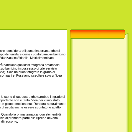
ntro, considerare il punto importante che si
empo di guardare come i vostri bambini bambino
fidanzata inaffidabile. Molti dimenticato,
rà handicap qualsiasi fotografia amatoriale.
l suo bambino in possesso di tale servizio
 via). Solo un buon fotografo in grado di
scomparire. Possiamo scegliere solo un'idea
re le storie di successo che sarebbe in grado di
portante non è tanto l'idea per il suo stato
o in un gioco emozionante. Rendere naturalmente
e e di uscita anche essere scontato, è adatto
a. Quando la prima tematica, con elementi di
ecide di prendere parte alle riprese devono
 di racconto.