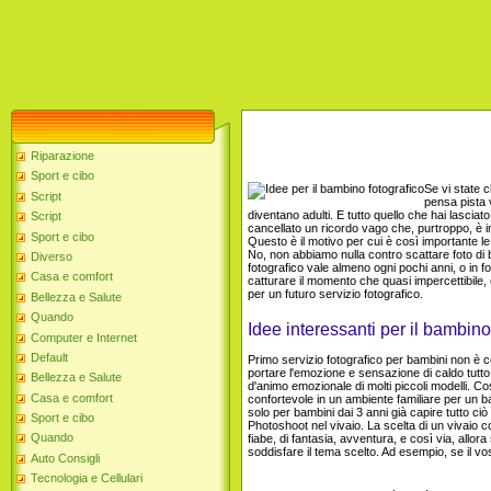
Riparazione
Sport e cibo
Se vi state c
Script
pensa pista 
diventano adulti. E tutto quello che hai lasciato
Script
cancellato un ricordo vago che, purtroppo, è 
Sport e cibo
Questo è il motivo per cui è così importante l
No, non abbiamo nulla contro scattare foto di b
Diverso
fotografico vale almeno ogni pochi anni, o in f
Casa e comfort
catturare il momento che quasi impercettibile
per un futuro servizio fotografico.
Bellezza e Salute
Quando
Idee interessanti per il bambino
Computer e Internet
Default
Primo servizio fotografico per bambini non è co
portare l'emozione e sensazione di caldo tutto 
Bellezza e Salute
d'animo emozionale di molti piccoli modelli. C
Casa e comfort
confortevole in un ambiente familiare per un ba
solo per bambini dai 3 anni già capire tutto ci
Sport e cibo
Photoshoot nel vivaio. La scelta di un vivaio 
Quando
fiabe, di fantasia, avventura, e così via, allor
soddisfare il tema scelto. Ad esempio, se il vo
Auto Consigli
Tecnologia e Cellulari