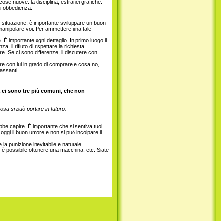
ose nuove: la disciplina, estranei grafiche.
rai obbedienza.
 situazione, è importante sviluppare un buon
a manipolare voi. Per ammettere una tale
 È importante ogni dettaglio. In primo luogo il
 il rifiuto di rispettare la richiesta.
re. Se ci sono differenze, li discutere con
e con lui in grado di comprare e cosa no,
assanti.
ma ci sono tre più comuni, che non
sa si può portare in futuro.
be capire. È importante che si sentiva tuoi
ggi il buon umore e non si può incolpare il
la punizione inevitabile e naturale.
è possibile ottenere una macchina, etc. Siate