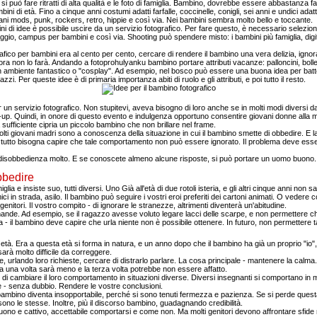
 si può fare ritratti di alta qualità e le foto di famiglia. Bambino, dovrebbe essere abbastanza 
ni di età. Fino a cinque anni costumi adatti farfalle, coccinelle, conigli, sei anni e undici ada
giovani mods, punk, rockers, retro, hippie e così via. Nei bambini sembra molto bello e toccante.
ini di idee è possibile uscire da un servizio fotografico. Per fare questo, è necessario selezi
ttinaggio, campus per bambini e così via. Shooting può spendere misto: i bambini più famiglia, d
grafico per bambini era al cento per cento, cercare di rendere il bambino una vera delizia, ignora
a non lo farà. Andando a fotoprohulyanku bambino portare attributi vacanze: palloncini, bolle, 
un ambiente fantastico o "cosplay". Ad esempio, nel bosco può essere una buona idea per batte
zi. Per queste idee è di primaria importanza abiti di ruolo e gli attributi, e poi tutto il resto.
n servizio fotografico. Non stupitevi, aveva bisogno di loro anche se in molti modi diversi dagl
-up. Quindi, in onore di questo evento e indulgenza opportuno consentire giovani donne alla m
à sufficiente cipria un piccolo bambino che non brillare nel frame.
lti giovani madri sono a conoscenza della situazione in cui il bambino smette di obbedire. E
 tutto bisogna capire che tale comportamento non può essere ignorato. Il problema deve esse
 di disobbedienza molto. E se conoscete almeno alcune risposte, si può portare un uomo buono.
bbedire
glia e insiste suo, tutti diversi. Uno Già all'età di due rotoli isteria, e gli altri cinque anni n
 amici in strada, asilo. Il bambino può seguire i vostri eroi preferiti dei cartoni animati. O ved
genitori. Il vostro compito - di ignorare le stranezze, altrimenti diventerà un'abitudine.
ande. Ad esempio, se il ragazzo avesse voluto legare lacci delle scarpe, e non permettere che lu
za - il bambino deve capire che urla niente non è possibile ottenere. In futuro, non permettere tal
 età. Era a questa età si forma in natura, e un anno dopo che il bambino ha già un proprio "io"
sarà molto difficile da correggere.
e, urlando loro richieste, cercare di distrarlo parlare. La cosa principale - mantenere la calma.
 una volta sarà meno e la terza volta potrebbe non essere affatto.
do di cambiare il loro comportamento in situazioni diverse. Diversi insegnanti si comportano in 
- senza dubbio. Rendere le vostre conclusioni.
mbino diventa insopportabile, perché si sono tenuti fermezza e pazienza. Se si perde questa 
no le stesse. Inoltre, più il discorso bambino, guadagnando credibilità.
uono e cattivo, accettabile comportarsi e come non. Ma molti genitori devono affrontare sfide