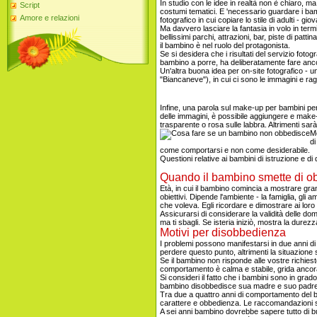
In studio con le idee in realtà non è chiaro, ma
Script
costumi tematici. E 'necessario guardare i bambi
Amore e relazioni
fotografico in cui copiare lo stile di adulti - 
Ma davvero lasciare la fantasia in volo in term
bellissimi parchi, attrazioni, bar, piste di pa
il bambino è nel ruolo del protagonista.
Se si desidera che i risultati del servizio foto
bambino a porre, ha deliberatamente fare ancor
Un'altra buona idea per on-site fotografico - 
"Biancaneve"), in cui ci sono le immagini e ragaz
Infine, una parola sul make-up per bambini per u
delle immagini, è possibile aggiungere e make
trasparente o rosa sulle labbra. Altrimenti sar
Mo
di
come comportarsi e non come desiderabile.
Questioni relative ai bambini di istruzione e
Quando il bambino smette di o
Età, in cui il bambino comincia a mostrare grani
obiettivi. Dipende l'ambiente - la famiglia, gli
che voleva. Egli ricordare e dimostrare ai loro 
Assicurarsi di considerare la validità delle dom
ma ti sbagli. Se isteria iniziò, mostra la durez
Motivi per disobbedienza
I problemi possono manifestarsi in due anni di
perdere questo punto, altrimenti la situazione 
Se il bambino non risponde alle vostre richiest
comportamento è calma e stabile, grida ancora
Si consideri il fatto che i bambini sono in gra
bambino disobbedisce sua madre e suo padre 
Tra due a quattro anni di comportamento del ba
carattere e obbedienza. Le raccomandazioni so
A sei anni bambino dovrebbe sapere tutto di b