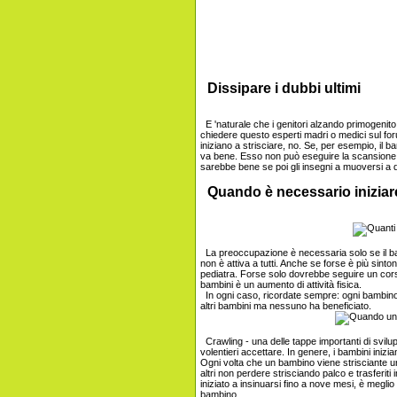
Dissipare i dubbi ultimi
E 'naturale che i genitori alzando primogenit
chiedere questo esperti madri o medici sul for
iniziano a strisciare, no. Se, per esempio, il 
va bene. Esso non può eseguire la scansione, 
sarebbe bene se poi gli insegni a muoversi a q
Quando è necessario iniziar
La preoccupazione è necessaria solo se il ba
non è attiva a tutti. Anche se forse è più sinto
pediatra. Forse solo dovrebbe seguire un cor
bambini è un aumento di attività fisica.
In ogni caso, ricordate sempre: ogni bambino è un
altri bambini ma nessuno ha beneficiato.
Crawling - una delle tappe importanti di svilu
volentieri accettare. In genere, i bambini inizi
Ogni volta che un bambino viene strisciante un 
altri non perdere strisciando palco e trasferi
iniziato a insinuarsi fino a nove mesi, è megl
bambino.