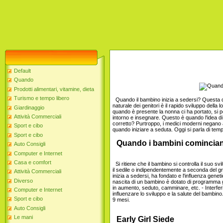
Default
Quando
Prodotti alimentari, vitamine, dieta
Turismo e tempo libero
Quando il bambino inizia a sedersi? Questa do
naturale dei genitori è il rapido sviluppo della
Giardinaggio
quando è presente la nonna ci ha portato, s
Attività Commerciali
intorno e insegnare. Questo è quando l'idea di 
corretto? Purtroppo, i medici moderni negano 
Sport e cibo
quando iniziare a seduta. Oggi si parla di temp
Sport e cibo
Quando i bambini comincian
Auto Consigli
Computer e Internet
Casa e comfort
Si ritiene che il bambino si controlla il suo 
il sedile o indipendentemente a seconda del gra
Attività Commerciali
inizia a sedersi, ha fondato e l'influenza gene
Diverso
nascita di un bambino è dotato di programma gen
in aumento, seduto, camminare, etc. - Interf
Computer e Internet
influenzare lo sviluppo e la salute del bambi
Sport e cibo
9 mesi.
Auto Consigli
Le mani
Early Girl Siede