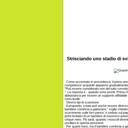
Strisciando uno stadio di sv
Come accennato in precedenza, il primo anno 
competenze acquisite appaiono gradualmente.
"Può essere considerato non del tutto corretto.
". La risposta è - quando sono pronti. Prima 
abbastanza per essere un supporto affidabile d
certo livello.
Diversi tipi di scansione
A proposito, creep può anche essere diverso.
bambino comincia a gattonare," voglio chieder
scorrimento sulle loro pance, e seduto sul pap
primi tentativi di un bambino di muoversi aut
cinque mesi. Più tardi, quando i muscoli diven
oscillare in questa posizione.
Per quanti mesi, ma il bambino comincia a gat