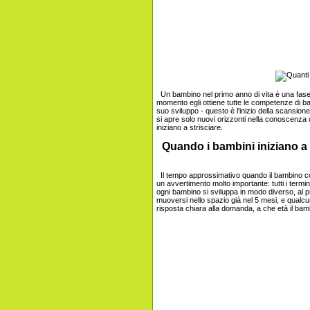
Un bambino nel primo anno di vita è una fase m
momento egli ottiene tutte le competenze di ba
suo sviluppo - questo è l'inizio della scansio
si apre solo nuovi orizzonti nella conoscenza d
iniziano a strisciare.
Quando i bambini iniziano a 
Il tempo approssimativo quando il bambino c
un avvertimento molto importante: tutti i termi
ogni bambino si sviluppa in modo diverso, al p
muoversi nello spazio già nel 5 mesi, e qualcu
risposta chiara alla domanda, a che età il bamb