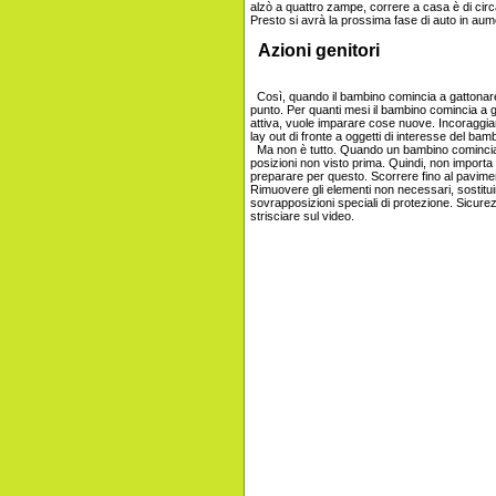
alzò a quattro zampe, correre a casa è di cir
Presto si avrà la prossima fase di auto in aume
Azioni genitori
Così, quando il bambino comincia a gattonare -
punto. Per quanti mesi il bambino comincia a g
attiva, vuole imparare cose nuove. Incoraggia
lay out di fronte a oggetti di interesse del bam
Ma non è tutto. Quando un bambino comincia a
posizioni non visto prima. Quindi, non import
preparare per questo. Scorrere fino al pavimen
Rimuovere gli elementi non necessari, sostituir
sovrapposizioni speciali di protezione. Sicure
strisciare sul video.