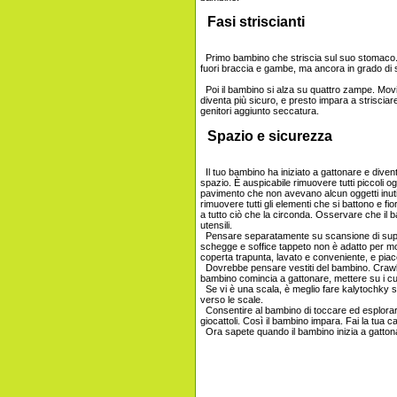
Fasi striscianti
Primo bambino che striscia sul suo stomaco. 
fuori braccia e gambe, ma ancora in grado di s
Poi il bambino si alza su quattro zampe. Mo
diventa più sicuro, e presto impara a strisci
genitori aggiunto seccatura.
Spazio e sicurezza
Il tuo bambino ha iniziato a gattonare e divent
spazio. È auspicabile rimuovere tutti piccoli o
pavimento che non avevano alcun oggetti inutili
rimuovere tutti gli elementi che si battono e f
a tutto ciò che la circonda. Osservare che il b
utensili.
Pensare separatamente su scansione di superfi
schegge e soffice tappeto non è adatto per motiv
coperta trapunta, lavato e conveniente, e pia
Dovrebbe pensare vestiti del bambino. Crawl
bambino comincia a gattonare, mettere su i cur
Se vi è una scala, è meglio fare kalytochky su
verso le scale.
Consentire al bambino di toccare ed esplorare 
giocattoli. Così il bambino impara. Fai la tua c
Ora sapete quando il bambino inizia a gatto