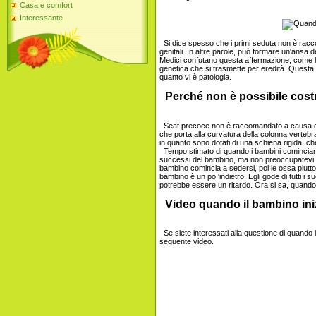
Casa e comfort
Interessante
Si dice spesso che i primi seduta non è racco
genitali. In altre parole, può formare un'ansa de
Medici confutano questa affermazione, come l
genetica che si trasmette per eredità. Questa c
quanto vi è patologia.
Perché non è possibile costr
Seat precoce non è raccomandato a causa del
che porta alla curvatura della colonna vertebr
in quanto sono dotati di una schiena rigida, che
Tempo stimato di quando i bambini cominciano 
successi del bambino, ma non preoccupatevi t
bambino comincia a sedersi, poi le ossa piutto
bambino è un po 'indietro. Egli gode di tutti i 
potrebbe essere un ritardo. Ora si sa, quando
Video quando il bambino iniz
Se siete interessati alla questione di quando i
seguente video.